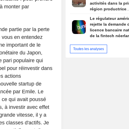
activités dans la pr
 à monter par
région productrice
d'avocats au Mexiq
Le régulateur améri
rejette la demande 
nde partie par la perte
licence bancaire na
de la fintech néerla
e vous en entendez
Bunq
me important de le
Toutes les analyses
onétaire du Japon,
 pari populaire qui
el pour réinvestir dans
s actions
nouvelle startup de
lancée par Emile. Le
, ce qui avait poussé
 à investir avec effet
grande vitesse, il y a
 classes d'actifs. Je