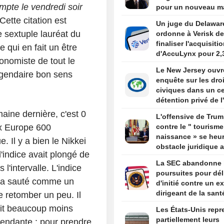
mpte le vendredi soir
pour un nouveau m
 Cette citation est
Un juge du Delawar
le sextuple lauréat du
ordonne à Verisk de
finaliser l'acquisiti
 qui en fait un être
d'AccuLynx pour 2,
onomiste de tout le
milliards de dollars
Le New Jersey ouvr
égendaire bon sens
enquête sur les dro
civiques dans un ce
détention privé de l
Newark
aine dernière, c'est 0
L'offensive de Tru
x Europe 600
contre le " tourisme
naissance » se heur
 Il y a bien le Nikkei
obstacle juridique 
'indice avait plongé de
un arrêt de la Cour
La SEC abandonne 
suprême
l'intervalle. L'indice
poursuites pour dél
r, a sauté comme un
d'initié contre un ex
dirigeant de la sant
retomber un peu. Il
par Trump
ait beaucoup moins
Les États-Unis repr
partiellement leurs
endante : pour prendre