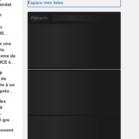
Espace mes listes
andat
e
Palmarès
on
35
e une
its
ntre de
'ICE à
mp
 de
te à un
après
les
it
-
é gracié
ennent