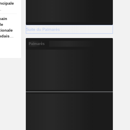
incipale
ue
cain
de
Suite du Palmarès
tionale
ndaise
Palmarès