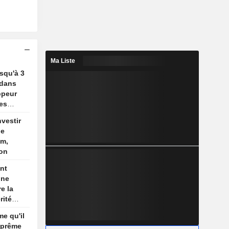
Ma Liste
usqu'à 3
 dans
ppeur
es
nvestir
de
um,
ion
nt
une
e la
rité
son
me qu'il
re
uprême