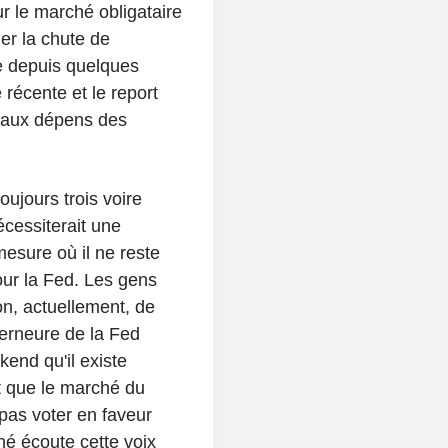
ur le marché obligataire
ner la chute de
e depuis quelques
é récente et le report
, aux dépens des
oujours trois voire
écessiterait une
esure où il ne reste
our la Fed. Les gens
on, actuellement, de
erneure de la Fed
end qu'il existe
et que le marché du
 pas voter en faveur
é écoute cette voix