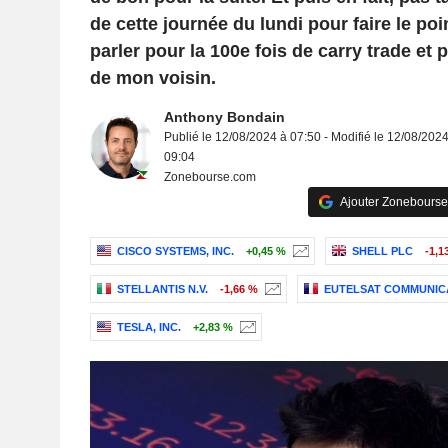
de cette journée du lundi pour faire le poin
parler pour la 100e fois de carry trade et
de mon voisin.
Anthony Bondain
Publié le 12/08/2024 à 07:50 - Modifié le 12/08/2024
09:04
Zonebourse.com
Ajouter Zonebourse
CISCO SYSTEMS, INC.
+0,45 %
SHELL PLC
-1,1
STELLANTIS N.V.
-1,66 %
EUTELSAT COMMUNIC
TESLA, INC.
+2,83 %