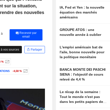
t sur la situation,
IA, Fed et Yen : la nouvelle
 prendre des nouvelles
équation des marchés
américains
GROUPE ATOS : une
Recevoir par
 à
nouvelle année à oublier
email
L'emploi américain bat de
 à vos sources
Partager
l'aile, bonne nouvelle pour
la politique monétaire
3 %
BANCA MONTE DEI PASCHI
ATIONS
-4,58 %
SIENA : l'objectif de cours
relevé de 4,4 %
Le récap de la semaine :
Tout le monde n'est pas
dans les petits papiers de
Bessent