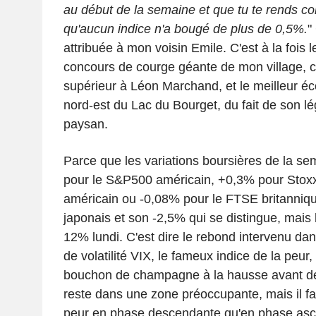
au début de la semaine et que tu te rends co
qu'aucun indice n'a bougé de plus de 0,5%.
"
attribuée à mon voisin Emile. C'est à la fois 
concours de courge géante de mon village, ce
supérieur à Léon Marchand, et le meilleur éc
nord-est du Lac du Bourget, du fait de son l
paysan.
Parce que les variations boursières de la sem
pour le S&P500 américain, +0,3% pour Stox
américain ou -0,08% pour le FTSE britannique.
japonais et son -2,5% qui se distingue, mais l
12% lundi. C'est dire le rebond intervenu dans 
de volatilité VIX, le fameux indice de la peu
bouchon de champagne à la hausse avant de 
reste dans une zone préoccupante, mais il f
peur en phase descendante qu'en phase asc