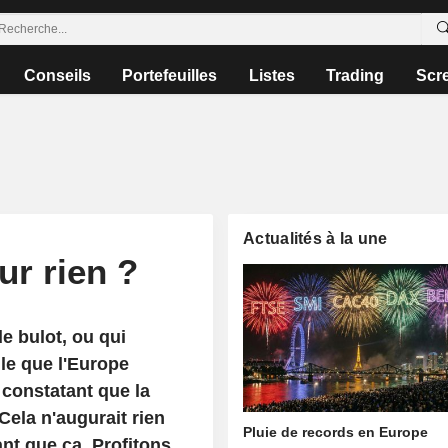
Conseils
Portefeuilles
Listes
Trading
Scr
Actualités à la une
ur rien ?
e bulot, ou qui
le que l'Europe
n constatant que la
ela n'augurait rien
Pluie de records en Europe
ant que ça. Profitons