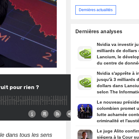
Dernières actualités
Dernières analyses
Nvidia va investir j
milliards de dollars
Lancium, le dévelo
du centre de donné
Stargate, selon The
Nvidia s'apprête à i
Information
jusqu'à 3 milliards 
dollars dans Lanci
selon The Informat
Le nouveau préside
colombien promet 
lutte acharnée contr
criminalité et l'austé
budgétaire lors de 
Le juge Alito confir
discours d'investitu
ole dans tous les sens
siégera à la Cour s