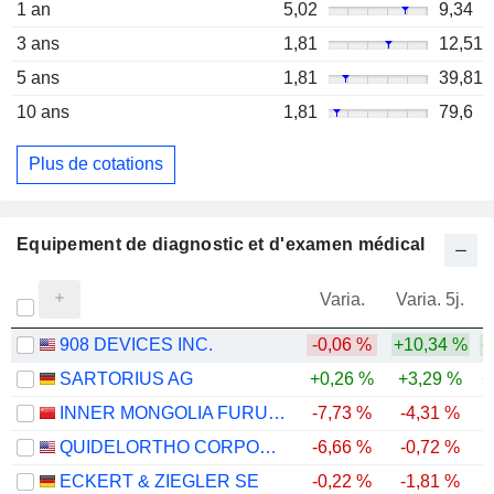
1 an
5,02
9,34
3 ans
1,81
12,51
5 ans
1,81
39,81
10 ans
1,81
79,6
Plus de cotations
Equipement de diagnostic et d'examen médical
Varia.
Varia. 5j.
908 DEVICES INC.
-0,06 %
+10,34 %
+
SARTORIUS AG
+0,26 %
+3,29 %
+
INNER MONGOLIA FURUI MEDICAL SCIENCE CO., LTD.
-7,73 %
-4,31 %
QUIDELORTHO CORPORATION
-6,66 %
-0,72 %
-
ECKERT & ZIEGLER SE
-0,22 %
-1,81 %
-