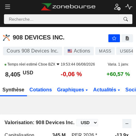
908 DEVICES INC.
8,405
$
-0,06 %
908 DEVICES INC.
Cours 908 Devices Inc.
Actions
MASS
US6544
Temps réel estimé
Cboe BZX
19:53:44 06/08/2026
Varia. 1 janv.
USD
-0,06 %
8,405
+60,57 %
Synthèse
Cotations
Graphiques
Actualités
Soci
Valorisation: 908 Devices Inc.
Capitalisation
345 M
PER 2026 *
-13,9x