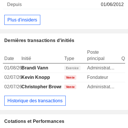
01/06/2012
Plus d'insiders
Dernières transactions d'initiés
Poste
Date
Initié
Type
principal
Qua
01/08/26
Brandi Vann
Administrateur
1
Exercice
02/07/26
Kevin Knopp
Fondateur
Vente
02/07/26
Christopher Brown
Administrateur
Vente
Historique des transactions
Cotations et Performances