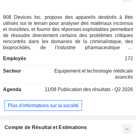
908 Devices Inc. propose des appareils destinés à être
utilisés sur le terrain pour analyser des matériaux inconnus
et invisibles, et fournir des réponses exploitables permettant
de résoudre directement certains des problèmes critiques
rencontrés dans les domaines de la criminalistique, des
bioprocédés, de l'industrie pharmaceutique et
biopharmaceutique, de la recherche en sciences de la vie et
Employés
172
des marchés connexes. La gamme de produits de la société
comprend les appareils MX908, XplorIR, ThreatID,
Secteur
Equipement et technologie médicale
ProtectIR, VipIR, ainsi que les composants AVCAD. Le
avancés
MX908 est un appareil de spectrométrie de masse portable,
alimenté par batterie, conçu pour l'analyse de matériaux
Agenda
11/08
Publication des résultats - Q2 2026
solides, liquides, gazeux et en aérosol d'identité inconnue. Il
s'agit d'un appareil polyvalent utilisé par un large éventail
d'utilisateurs pour diverses applications sur le terrain,
Plus d'informations sur la société
notamment dans le cadre d'opérations liées aux produits
chimiques, aux explosifs, aux drogues prioritaires et aux
matières dangereuses, permettant de détecter des
substances à l'état de traces. L'XplorIR est un appareil
Compte de Résultat et Estimations
portable qui utilise la spectroscopie FTIR pour identifier,