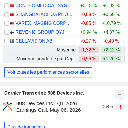
CONTEC MEDICAL SYSTEMS CO.,LTD
+0,18 %
+1,92 %
-
SHANGHAI AOHUA PHOTOELECTRICITY ENDOSCOPE CO., LTD.
-0,89 %
+0,60 %
-
VAREX IMAGING CORPORATION
-0,85 %
+10,79 %
+
REVENIO GROUP OYJ
+0,94 %
+4,87 %
-
CELLAVISION AB
-0,27 %
-0,40 %
-
Moyenne
-1,32 %
+2,12 %
Moyenne pondérée par Capi.
-0,56 %
+1,26 %
+
Voir toutes les performances sectorielles
Dernier Transcript: 908 Devices Inc.
908 Devices Inc., Q1 2026
06/05
Earnings Call, May 06, 2026
Plus de transcripts