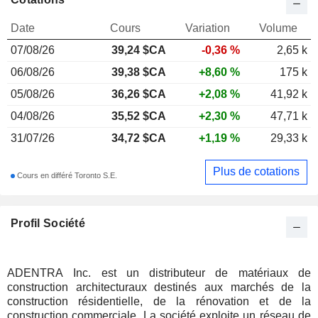
Date
Cours
Variation
Volume
07/08/26
39,24
$CA
-0,36 %
2,65 k
06/08/26
39,38 $CA
+8,60 %
175 k
05/08/26
36,26 $CA
+2,08 %
41,92 k
04/08/26
35,52 $CA
+2,30 %
47,71 k
31/07/26
34,72 $CA
+1,19 %
29,33 k
Plus de cotations
Cours en différé Toronto S.E.
Profil Société
ADENTRA Inc. est un distributeur de matériaux de
construction architecturaux destinés aux marchés de la
construction résidentielle, de la rénovation et de la
construction commerciale. La société exploite un réseau de