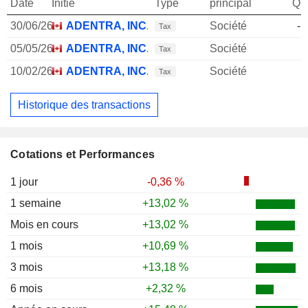
Date
Initié
Type
principal
Qua
30/06/26
ADENTRA, INC.
Société
-1
Tax
05/05/26
ADENTRA, INC.
Société
Tax
10/02/26
ADENTRA, INC.
Société
Tax
Historique des transactions
Cotations et Performances
1 jour
-0,36 %
1 semaine
+13,02 %
Mois en cours
+13,02 %
1 mois
+10,69 %
3 mois
+13,18 %
6 mois
+2,32 %