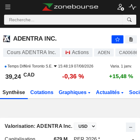
ADENTRA INC.
39,24
$
-0,36 %
ADENTRA INC.
Cours ADENTRA Inc.
Actions
ADEN
CA00686
Temps Différé
Toronto S.E.
15:48:19 07/08/2026
Varia. 1 janv.
CAD
-0,36 %
39,24
+15,48 %
Synthèse
Cotations
Graphiques
Actualités
Soci
Valorisation: ADENTRA Inc.
Capitalisation
679 M
PER 2026 *
-