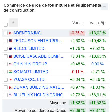
Commerce de gros de fournitures et équipements
de construction
Varia.
Varia. 5j.
ADENTRA INC.
-0,36 %
+13,02 %
+
FERGUSON ENTERPRISES INC.
+2,60 %
+10,48 %
+
REECE LIMITED
+1,76 %
+7,52 %
+
BOISE CASCADE COMPANY
+3,34 %
+13,63 %
CHIN HIN GROUP
+0,48 %
0,00 %
SG MART LIMITED
-0,11 %
+2,71 %
+
YUASA CO., LTD.
+5,34 %
+5,16 %
+
DOMAN BUILDING MATERIALS GROUP LTD.
+0,97 %
+1,33 %
+
BLUELINX HOLDINGS INC.
+2,72 %
+66,91 %
+
Moyenne
+1,82 %
+11,52 %
+
Moyenne pondérée par Capi.
+2,38 %
+7,87 %
+