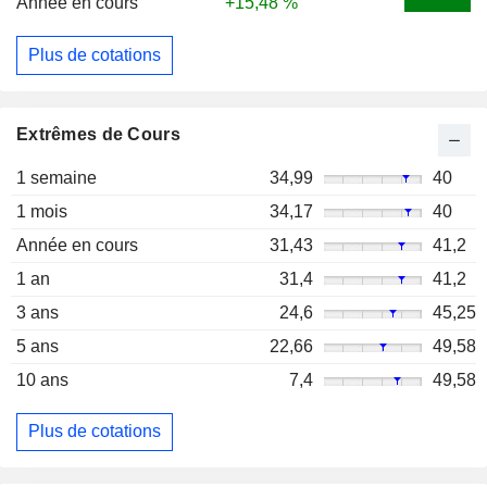
Année en cours
+15,48 %
Plus de cotations
Extrêmes de Cours
1 semaine
34,99
40
1 mois
34,17
40
Année en cours
31,43
41,2
1 an
31,4
41,2
3 ans
24,6
45,25
5 ans
22,66
49,58
10 ans
7,4
49,58
Plus de cotations