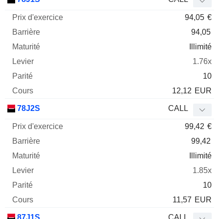
94,05
€
94,05
Illimité
1.76x
10
12,12
EUR
78J2S
CALL
99,42
€
99,42
Illimité
1.85x
10
11,57
EUR
87J1S
CALL