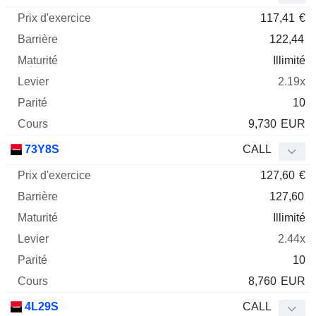
117,41
€
122,44
Illimité
2.19x
10
9,730
EUR
73Y8S
CALL
127,60
€
127,60
Illimité
2.44x
10
8,760
EUR
4L29S
CALL