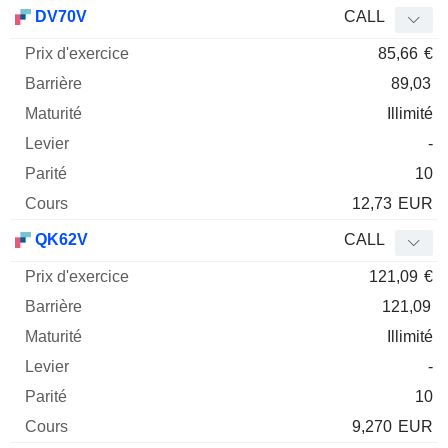
Prix
DV70V
CALL
d'exercice
Barrière
Maturité
Elasticité
85,66
€
Mnemo
Type
Parit
89,03
Illimité
-
10
12,73
EUR
QK62V
CALL
121,09
€
121,09
Illimité
-
10
9,270
EUR