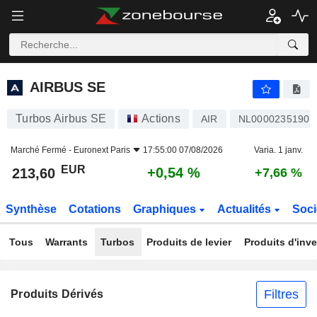
AIRBUS SE
213,60
€
+0,54 %
AIRBUS SE
Turbos Airbus SE
Actions
AIR
NL0000235190
Marché Fermé -
Euronext Paris
17:55:00 07/08/2026
Varia. 1 janv.
EUR
+0,54 %
213,60
+7,66 %
Synthèse
Cotations
Graphiques
Actualités
Soci
Tous
Warrants
Turbos
Produits de levier
Produits d'inv
Filtres
Produits Dérivés