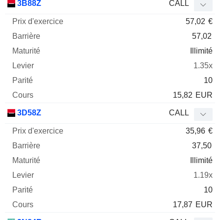
3B88Z
CALL
57,02
€
57,02
Illimité
1.35x
10
15,82
EUR
3D58Z
CALL
35,96
€
37,50
Illimité
1.19x
10
17,87
EUR