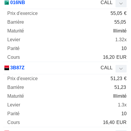
016NB
CALL
55,05
€
55,05
Illimité
1.32x
10
16,20
EUR
3B87Z
CALL
51,23
€
51,23
Illimité
1.3x
10
16,40
EUR