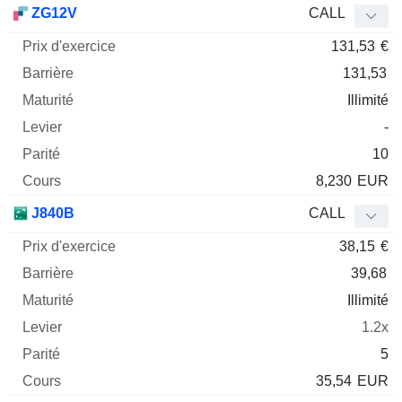
ZG12V
CALL
131,53
€
131,53
Illimité
-
10
8,230
EUR
J840B
CALL
38,15
€
39,68
Illimité
1.2x
5
35,54
EUR