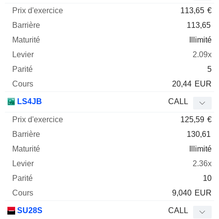
113,65
€
113,65
Illimité
2.09x
5
20,44
EUR
LS4JB
CALL
125,59
€
130,61
Illimité
2.36x
10
9,040
EUR
SU28S
CALL