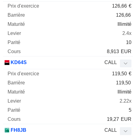
126,66
€
126,66
Illimité
2.4x
10
8,913
EUR
KD64S
CALL
119,50
€
119,50
Illimité
2.22x
5
19,27
EUR
FH8JB
CALL