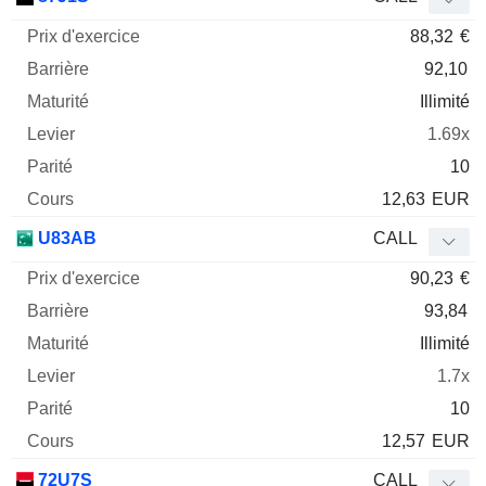
88,32
€
92,10
Illimité
1.69x
10
12,63
EUR
U83AB
CALL
90,23
€
93,84
Illimité
1.7x
10
12,57
EUR
72U7S
CALL