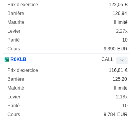
122,05
€
126,94
Illimité
2.27x
10
9,390
EUR
R0KLB
CALL
116,81
€
125,20
Illimité
2.18x
10
9,784
EUR