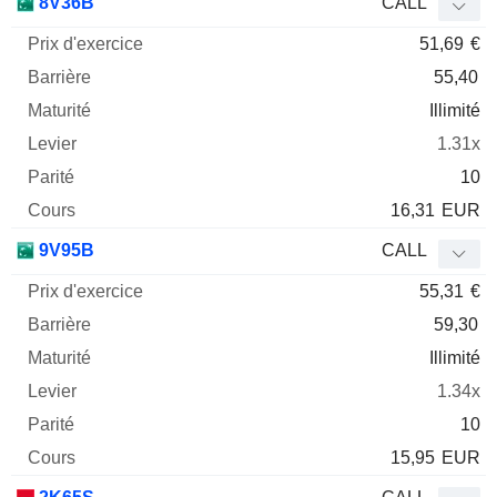
8V36B
CALL
51,69
€
55,40
Illimité
1.31x
10
16,31
EUR
9V95B
CALL
55,31
€
59,30
Illimité
1.34x
10
15,95
EUR