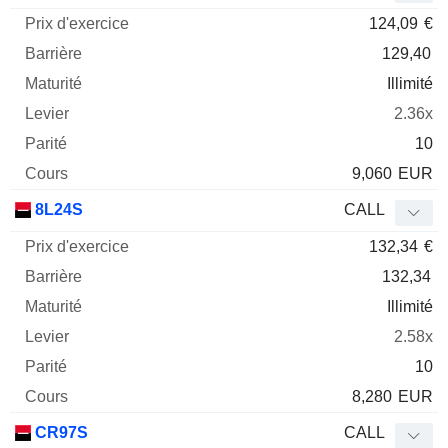
124,09
€
129,40
Illimité
2.36x
10
9,060
EUR
8L24S
CALL
132,34
€
132,34
Illimité
2.58x
10
8,280
EUR
CR97S
CALL