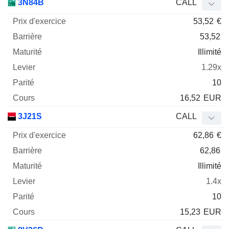
3N84B
CALL
53,52
€
53,52
Illimité
1.29x
10
16,52
EUR
3J21S
CALL
62,86
€
62,86
Illimité
1.4x
10
15,23
EUR