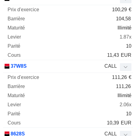
100,29
€
104,58
Illimité
1.87x
10
11,43
EUR
37W8S
CALL
111,26
€
111,26
Illimité
2.06x
10
10,39
EUR
8628S
CALL