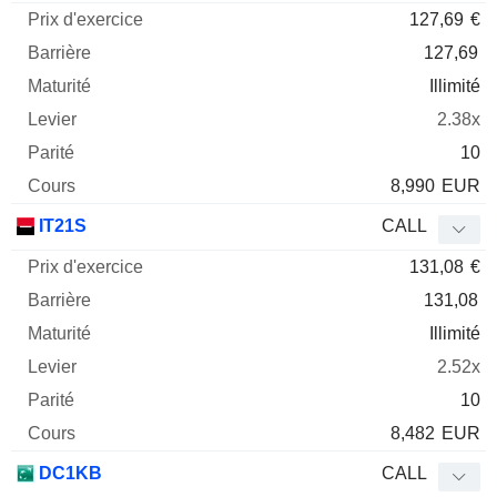
127,69
€
127,69
Illimité
2.38x
10
8,990
EUR
IT21S
CALL
131,08
€
131,08
Illimité
2.52x
10
8,482
EUR
DC1KB
CALL