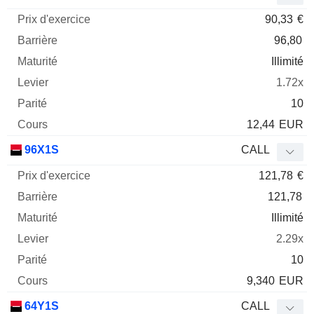
90,33
€
96,80
Illimité
1.72x
10
12,44
EUR
96X1S
CALL
121,78
€
121,78
Illimité
2.29x
10
9,340
EUR
64Y1S
CALL