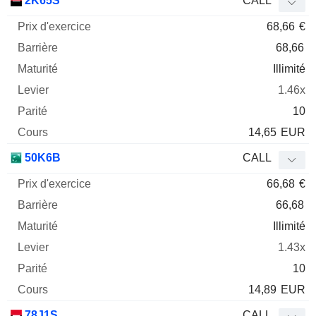
2K65S
CALL
68,66
€
68,66
Illimité
1.46x
10
14,65
EUR
50K6B
CALL
66,68
€
66,68
Illimité
1.43x
10
14,89
EUR
78J1S
CALL