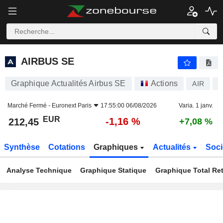
AIRBUS SE
212,45
€
-1,16 %
AIRBUS SE
Graphique Actualités Airbus SE
Actions
AIR
N
Marché Fermé -
Euronext Paris
17:55:00 06/08/2026
Varia. 1 janv.
EUR
-1,16 %
212,45
+7,08 %
Synthèse
Cotations
Graphiques
Actualités
Soci
Analyse Technique
Graphique Statique
Graphique Total Re