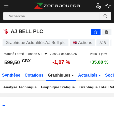
AJ BELL PLC
599,50
p
-1,07 %
AJ BELL PLC
Graphique Actualités AJ Bell plc
Actions
AJB
Marché Fermé -
London S.E.
17:35:24 06/08/2026
Varia. 1 janv.
GBX
-1,07 %
599,50
+35,88 %
Synthèse
Cotations
Graphiques
Actualités
Soci
Analyse Technique
Graphique Statique
Graphique Total Re