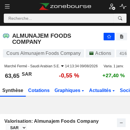
ALMUNAJEM FOODS COMPANY
63,65
﷼
-0,55 %
ALMUNAJEM FOODS
COMPANY
Cours Almunajem Foods Company
Actions
4162
Marché Fermé -
Saudi Arabian S.E.
14:13:34 09/08/2026
Varia. 1 janv.
SAR
-0,55 %
63,65
+27,40 %
Synthèse
Cotations
Graphiques
Actualités
Soci
Valorisation: Almunajem Foods Company