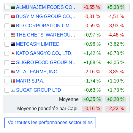
ALMUNAJEM FOODS COMPANY
-0,55 %
+5,38 %
BUSY MING GROUP CO., LTD.
-0,81 %
-4,51 %
BID CORPORATION LIMITED
-0,59 %
-3,93 %
THE CHEFS' WAREHOUSE, INC.
+0,97 %
-4,46 %
+
METCASH LIMITED
+0,96 %
+3,62 %
-
KATO SANGYO CO., LTD.
+1,42 %
+0,78 %
SLIGRO FOOD GROUP N.V.
+1,88 %
+3,05 %
VITAL FARMS, INC.
-2,16 %
-3,85 %
-
MARR S.P.A.
+1,74 %
+1,10 %
-
SUGAT GROUP LTD
+0,63 %
+1,73 %
Moyenne
+0,35 %
+0,20 %
Moyenne pondérée par Capi.
-0,16 %
-2,22 %
Voir toutes les performances sectorielles