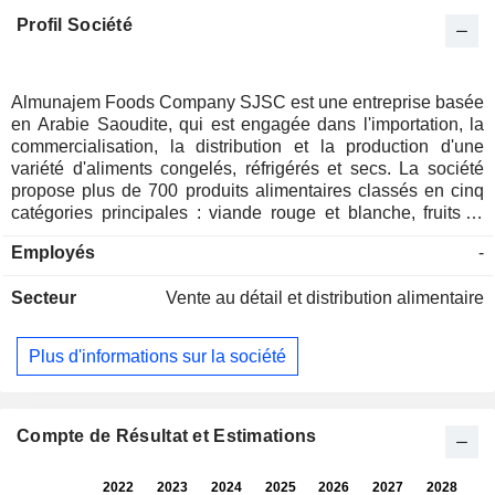
Profil Société
Almunajem Foods Company SJSC est une entreprise basée
en Arabie Saoudite, qui est engagée dans l'importation, la
commercialisation, la distribution et la production d'une
variété d'aliments congelés, réfrigérés et secs. La société
propose plus de 700 produits alimentaires classés en cinq
catégories principales : viande rouge et blanche, fruits et
légumes surgelés, produits laitiers, olives, huile d'olive et
Employés
-
autres produits. L'entreprise commercialise également ses
marques, telles que Dari, Montana, Saudi Al-Anam, Al
Secteur
Vente au détail et distribution alimentaire
Habra et d'autres, par l'intermédiaire de plus de 18 000
points de distribution dans les secteurs de la vente au détail,
de la vente en gros et de la restauration. La société exploite
Plus d'informations sur la société
environ quatorze succursales dans le Royaume, dont douze
sont des entrepôts frigorifiques. En outre, la société exploite
une usine de transformation de la viande à Jeddah, qui
produit de la viande hachée, des poitrines de poulet, des
Compte de Résultat et Estimations
PPF de poulet et d'autres produits.