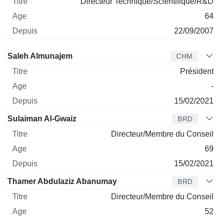
Directeur Technique/Scientifique/R&D
64
22/09/2007
Administrateur
Titre
Age
Depuis
Saleh Almunajem
CHM
Président
-
15/02/2021
Sulaiman Al-Gwaiz
BRD
Directeur/Membre du Conseil
69
15/02/2021
Thamer Abdulaziz Abanumay
BRD
Directeur/Membre du Conseil
52