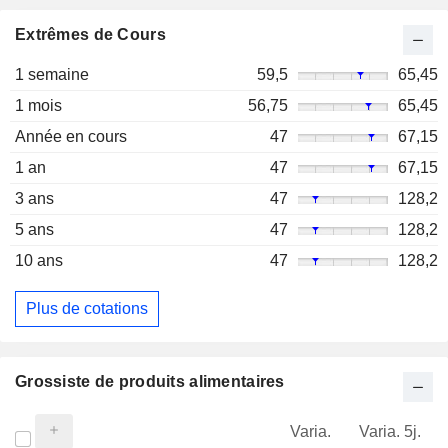
Extrêmes de Cours
1 semaine
59,5
65,45
1 mois
56,75
65,45
Année en cours
47
67,15
1 an
47
67,15
3 ans
47
128,2
5 ans
47
128,2
10 ans
47
128,2
Plus de cotations
Grossiste de produits alimentaires
Varia.
Varia. 5j.