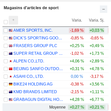
Magasins d'articles de sport
Varia.
Varia. 5j.
AMER SPORTS, INC.
-1,69 %
+0,03 %
DICK'S SPORTING GOODS, INC.
-0,85 %
-0,65 %
FRASERS GROUP PLC
+0,25 %
+0,49 %
+
SUPER RETAIL GROUP LIMITED
-1,02 %
+1,73 %
-
ALPEN CO.,LTD.
+4,06 %
+2,89 %
BEIJING SANFO OUTDOOR PRODUCTS CO., LTD
+0,31 %
+4,78 %
ASAHI CO., LTD.
0,00 %
-3,17 %
BIKE24 HOLDING AG
-0,38 %
+3,56 %
-
KMD BRANDS LIMITED
-2,15 %
+1,11 %
-
GRABAGUN DIGITAL HOLDINGS INC.
+4,28 %
+6,77 %
-
Moyenne
+0,27 %
+0,21 %
-