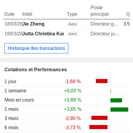
Poste
Date
Initié
Type
principal
Qua
18/03/26
Jie Zheng
Directeur general
3 51
Autre
18/03/26
Jutta Christina Karlsson
Directeur juridique
8
Autre
Historique des transactions
Cotations et Performances
1 jour
-1,69 %
1 semaine
+0,03 %
Mois en cours
+1,69 %
1 mois
+3,65 %
3 mois
-2,90 %
6 mois
-3,73 %