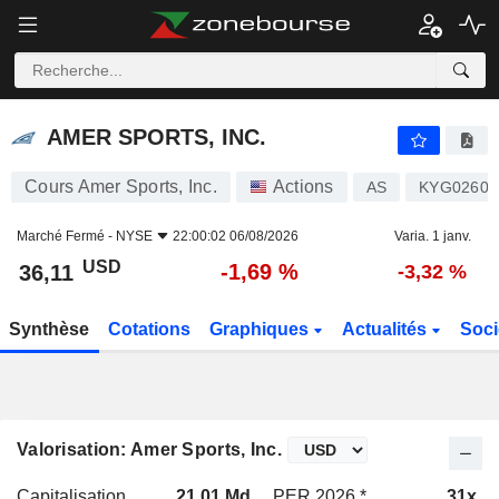
AMER SPORTS, INC.
36,11
$
-1,69 %
AMER SPORTS, INC.
Cours Amer Sports, Inc.
Actions
AS
KYG0260P
Marché Fermé -
NYSE
22:00:02 06/08/2026
Varia. 1 janv.
USD
-1,69 %
36,11
-3,32 %
Synthèse
Cotations
Graphiques
Actualités
Soci
Valorisation: Amer Sports, Inc.
Capitalisation
21,01 Md
PER 2026 *
31x