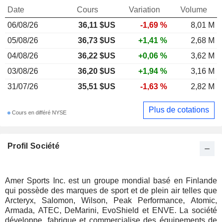
Date
Cours
Variation
Volume
06/08/26
36,11 $US
-1,69 %
8,01 M
05/08/26
36,73 $US
+1,41 %
2,68 M
04/08/26
36,22 $US
+0,06 %
3,62 M
03/08/26
36,20 $US
+1,94 %
3,16 M
31/07/26
35,51 $US
-1,63 %
2,82 M
Plus de cotations
Cours en différé NYSE
Profil Société
Amer Sports Inc. est un groupe mondial basé en Finlande
qui possède des marques de sport et de plein air telles que
Arcteryx, Salomon, Wilson, Peak Performance, Atomic,
Armada, ATEC, DeMarini, EvoShield et ENVE. La société
développe, fabrique et commercialise des équipements de