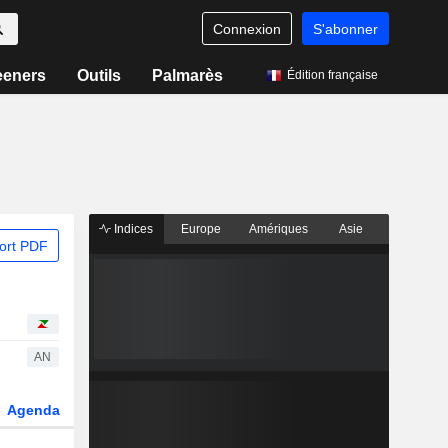
Connexion
S'abonner
eeners
Outils
Palmarès
Édition française
Indices
Europe
Amériques
Asie
ort PDF
AN
Agenda
Secteur
Dérivés
Fonds et ETFs