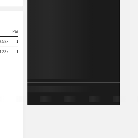
Parité
Cours
2.58x
10
1,792
EUR
4.23x
10
1,092
EUR