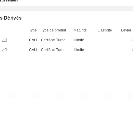
estissement
s Dérivés
Type
Type de produit
Maturité
Elasticité
Levier
S
CALL
Certificat Turbo Stop Loss
Illimité
S
CALL
Certificat Turbo Stop Loss
Illimité