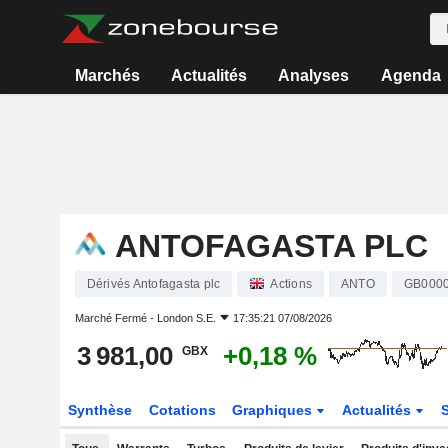
Marchés
Actualités
Analyses
Agenda
ANTOFAGASTA PLC
Dérivés Antofagasta plc
Actions
ANTO
GB000
Marché Fermé -
London S.E.
17:35:21 07/08/2026
3 981,00
+0,18 %
GBX
Synthèse
Cotations
Graphiques
Actualités