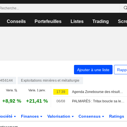
Conseils
Portefeuilles
Listes
Trading
Scr
Ajouter à une liste
Rapp
0456144
Exploitations minières et métallurgie
Varia. 5j.
Varia. 1 janv.
17:39
Agenda Zonebourse des résultats de sociétés : semaine du 10 au 14 août 2026
+8,92 %
+21,41 %
06/08
PALMARÈS : Tritax boucle sa levée de fonds ; Wizz Air bascule dans le rouge
Société
Finances
Valorisation
Consensus
Ratings