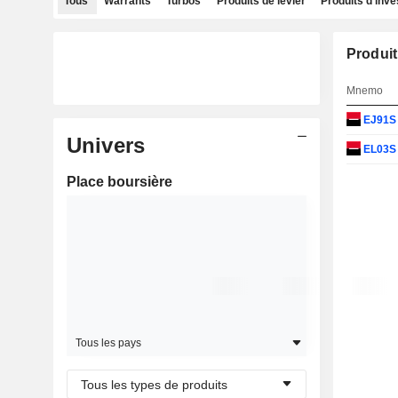
Tous
Warrants
Turbos
Produits de levier
Produits d'inv
Produit
Mnemo
EJ91
Univers
EL03
Place boursière
Tous les pays
Tous les types de produits