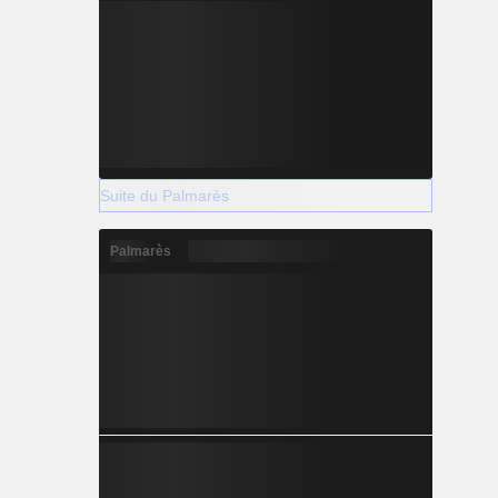
Suite du Palmarès
Palmarès