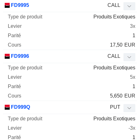
Type
FD9995
CALL
de
Produits Exotiques
Mnemo
Type
produit
Levier
Parité
Cours
3x
1
17,50
EUR
FD9996
CALL
Produits Exotiques
5x
1
5,650
EUR
FD999Q
PUT
Produits Exotiques
-3x
1