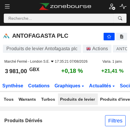
ANTOFAGASTA PLC
3 981,00
p
+0,18 %
ANTOFAGASTA PLC
Produits de levier Antofagasta plc
Actions
ANTO
Marché Fermé -
London S.E.
17:35:21 07/08/2026
Varia. 1 janv.
GBX
+0,18 %
3 981,00
+21,41 %
Synthèse
Cotations
Graphiques
Actualités
Soci
Tous
Warrants
Turbos
Produits de levier
Produits d'inv
Filtres
Produits Dérivés