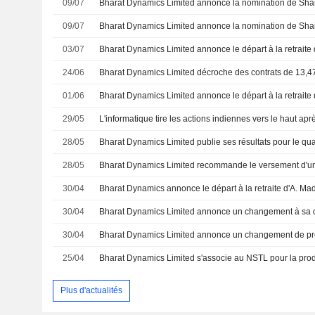
09/07
09/07
03/07
24/06
01/06
29/05
28/05
28/05
30/04
30/04
Bharat Dynamics Limited annonce un changement à sa d
30/04
Bharat Dynamics Limited annonce un changement de p
25/04
Plus d'actualités