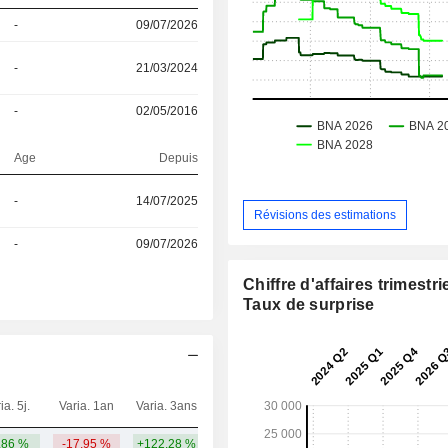
-
09/07/2026
-
21/03/2024
-
02/05/2016
Age
Depuis
-
14/07/2025
Révisions des estimations
-
09/07/2026
Chiffre d'affaires trimestrie
Taux de surprise
ia. 5j.
Varia. 1an
Varia. 3ans
Capi.($)
,86 %
-17,95 %
+122,28 %
5 Md