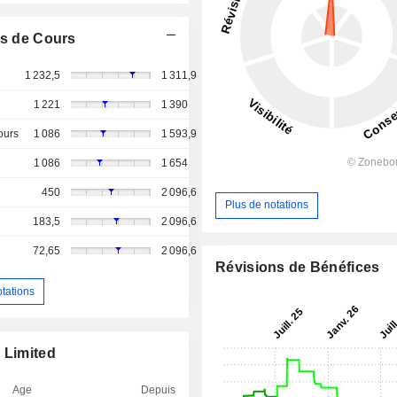
s de Cours
1 232,5
1 311,9
1 221
1 390
ours
1 086
1 593,9
1 086
1 654
450
2 096,6
Plus de notations
183,5
2 096,6
72,65
2 096,6
Révisions de Bénéfices
otations
 Limited
Age
Depuis