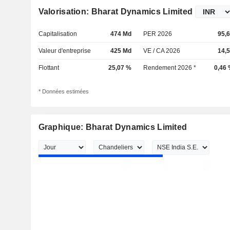
Valorisation: Bharat Dynamics Limited
Capitalisation
474 Md
PER 2026
95,
Valeur d'entreprise
425 Md
VE / CA 2026
14,
Flottant
25,07 %
Rendement 2026 *
0,46
* Données estimées
Graphique: Bharat Dynamics Limited