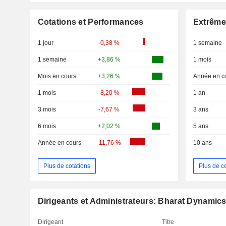
Cotations et Performances
Extrême
1 jour
-0,38 %
1 semaine
1 semaine
+3,86 %
1 mois
Mois en cours
+3,26 %
Année en c
1 mois
-8,20 %
1 an
3 mois
-7,67 %
3 ans
6 mois
+2,02 %
5 ans
Année en cours
-11,76 %
10 ans
Plus de cotations
Plus de c
Dirigeants et Administrateurs: Bharat Dynamics
Dirigeant
Titre