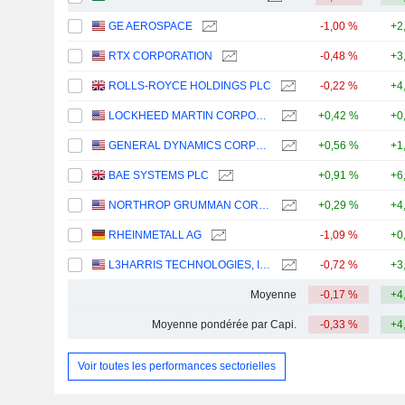
GE AEROSPACE
-1,00 %
+2
RTX CORPORATION
-0,48 %
+3
ROLLS-ROYCE HOLDINGS PLC
-0,22 %
+4
LOCKHEED MARTIN CORPORATION
+0,42 %
+0
GENERAL DYNAMICS CORPORATION
+0,56 %
+1
BAE SYSTEMS PLC
+0,91 %
+6
NORTHROP GRUMMAN CORPORATION
+0,29 %
+4
RHEINMETALL AG
-1,09 %
+0
L3HARRIS TECHNOLOGIES, INC.
-0,72 %
+3
Moyenne
-0,17 %
+4
Moyenne pondérée par Capi.
-0,33 %
+4
Voir toutes les performances sectorielles