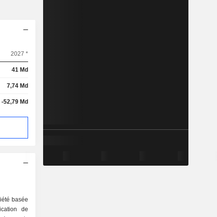
2027 *
41 Md
7,74 Md
-52,79 Md
iété basée
ication de