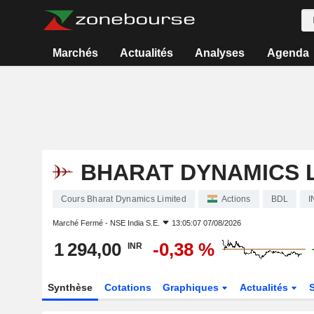
Marchés
Actualités
Analyses
Agenda
BHARAT DYNAMICS L
Cours Bharat Dynamics Limited
Actions
BDL
I
Marché Fermé -
NSE India S.E.
13:05:07 07/08/2026
1 294,00
-0,38 %
INR
Synthèse
Cotations
Graphiques
Actualités