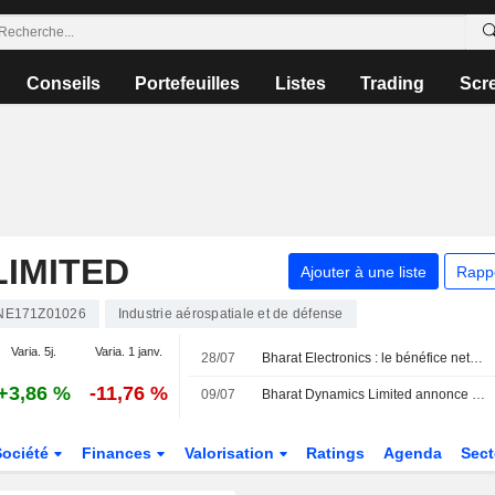
Conseils
Portefeuilles
Listes
Trading
Scr
IMITED
Ajouter à une liste
Rapp
NE171Z01026
Industrie aérospatiale et de défense
Varia. 5j.
Varia. 1 janv.
28/07
Bharat Electronics : le bénéfice net progresse de 8,7 % au premier trimestre fiscal, porté par un bond de 25 % du chiffre d'affaires
+3,86 %
-11,76 %
09/07
Bharat Dynamics Limited annonce la nomination de Shailesh Vagerwal au poste de directeur général, à compter du 9 juillet 2026
Société
Finances
Valorisation
Ratings
Agenda
Sec