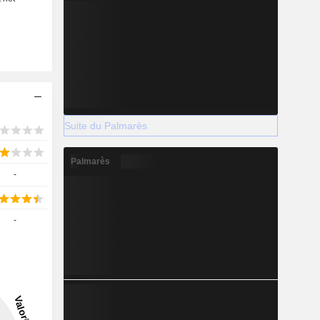
Suite du Palmarès
Palmarès
-
-