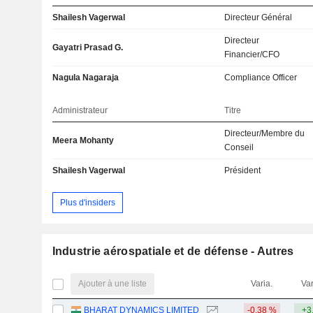
Shailesh Vagerwal
Directeur Général
Directeur
Gayatri Prasad G.
Financier/CFO
Nagula Nagaraja
Compliance Officer
Administrateur
Titre
Directeur/Membre du
Meera Mohanty
Conseil
Shailesh Vagerwal
Président
Plus d'insiders
Industrie aérospatiale et de défense - Autres
Ajouter à une liste
Varia.
Var
BHARAT DYNAMICS LIMITED
-0,38 %
+3