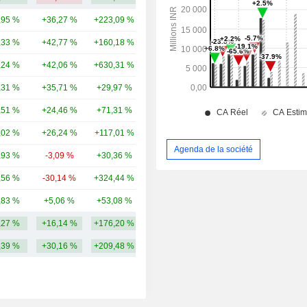
,95 %
+36,27 %
+223,09 %
389 Md
,33 %
+42,77 %
+160,18 %
301 Md
,24 %
+42,06 %
+630,31 %
171 Md
,31 %
+35,71 %
+29,97 %
135 Md
,51 %
+24,46 %
+71,31 %
105 Md
,02 %
+26,24 %
+117,01 %
83,81 Md
Agenda de la société
,93 %
-3,09 %
+30,36 %
80,65 Md
,56 %
-30,14 %
+324,44 %
62,16 Md
,83 %
+5,06 %
+53,08 %
53,91 Md
,27 %
+16,14 %
+176,20 %
138,53 Md
,39 %
+30,16 %
+209,48 %