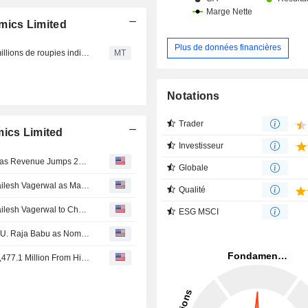
mics Limited
Plus de données financières
Apollo Micro Systems obtient une commande de 109,0 millions de roupies indiennes de Bharat Dynamics pour un système d'orientation universel
MT
Notations
Trader
mics Limited
Investisseur
Bharat Electronics' Fiscal First-Quarter Profit Rises 8.7% as Revenue Jumps 25%
Globale
Bharat Dynamics Limited Announces Appointment of Shailesh Vagerwal as Managing Director, Effective July 09, 2026
Qualité
Bharat Dynamics Limited Announces Appointment of Shailesh Vagerwal to Chairman, Effective July 09, 2026
ESG MSCI
Bharat Dynamics Limited Announces Superannuation of U. Raja Babu as Nominee Director, Effective July 1, 2026
Bharat Dynamics Limited Receives Orders Worth INR 13,477.1 Million From Hindustan Aeronautics Limited