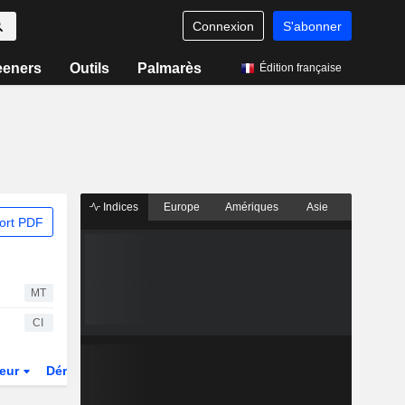
Connexion
S'abonner
eeners
Outils
Palmarès
Édition française
Indices
Europe
Amériques
Asie
ort PDF
MT
CI
teur
Dérivés
Fonds et ETFs