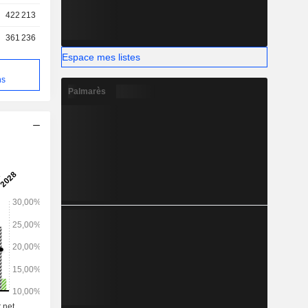
s avec des
422 213
é.
361 236
Espace mes listes
e
ns
Palmarès