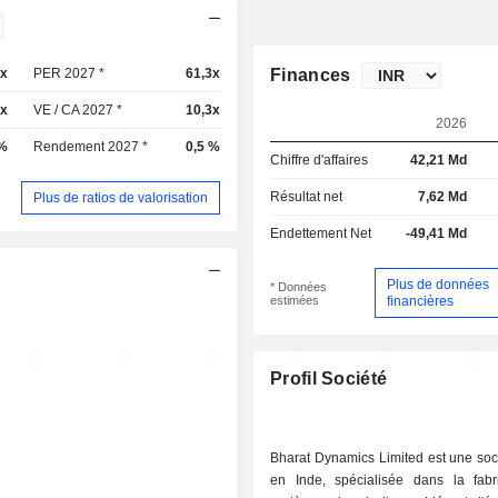
6x
PER 2027 *
61,3x
Finances
5x
VE / CA 2027 *
10,3x
2026
 %
Rendement 2027 *
0,5 %
Chiffre d'affaires
42,21 Md
Résultat net
7,62 Md
Plus de ratios de valorisation
Endettement Net
-49,41 Md
Plus de données
* Données
estimées
financières
Profil Société
Bharat Dynamics Limited est une soc
en Inde, spécialisée dans la fabr