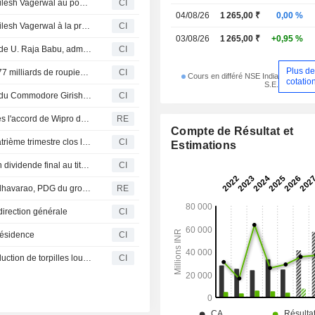
Bharat Dynamics Limited annonce la nomination de Shailesh Vagerwal au poste de directeur général, à compter du 9 juillet 2026
CI
conclu des alliances stratégique
04/08/26
1 265,00 ₹
0,00 %
entreprises des secteurs public et priv
Bharat Dynamics Limited annonce la nomination de Shailesh Vagerwal à la présidence, à compter du 9 juillet 2026
CI
03/08/26
1 265,00 ₹
+0,95 %
Bharat Dynamics Limited annonce le départ à la retraite de U. Raja Babu, administrateur désigné, effectif au 1er juillet 2026
CI
Plus d
Bharat Dynamics Limited décroche des contrats de 13,477 milliards de roupies auprès de Hindustan Aeronautics Limited
CI
Cours en différé NSE India
cotatio
S.E.
Bharat Dynamics Limited annonce le départ à la retraite du Commodore Girish Raghunath Pradhan, Directeur Exécutif, effectif au 31 mai 2026
CI
L'informatique tire les actions indiennes vers le haut après l'accord de Wipro dans l'IA
RE
Compte de Résultat et
Bharat Dynamics Limited publie ses résultats pour le quatrième trimestre clos le 31 mars 2026
CI
Estimations
Bharat Dynamics Limited recommande le versement d'un dividende final au titre de l'exercice clos le 31 mars 2026
CI
Bharat Dynamics annonce le départ à la retraite d'A. Madhavarao, PDG du groupe, le 30 avril 2026
RE
irection générale
CI
résidence
CI
Bharat Dynamics Limited s'associe au NSTL pour la production de torpilles lourdes à guidage filaire de conception nationale
CI