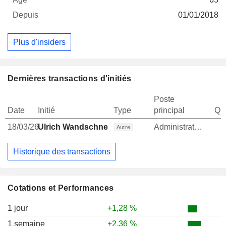
01/01/2018
Plus d'insiders
Dernières transactions d'initiés
Poste
Date
Initié
Type
principal
Qua
18/03/26
Ulrich Wandschneider
Administrateur
Autre
Historique des transactions
Cotations et Performances
1 jour
+1,28 %
1 semaine
+2,36 %