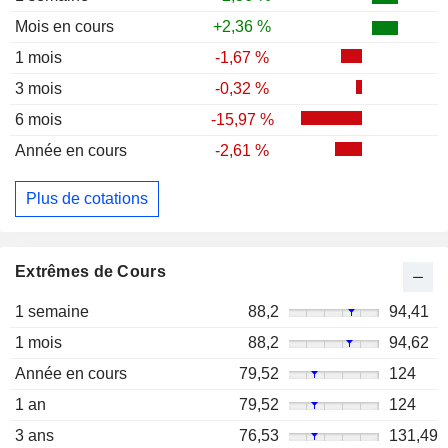
Mois en cours
+2,36 %
1 mois
-1,67 %
3 mois
-0,32 %
6 mois
-15,97 %
Année en cours
-2,61 %
Plus de cotations
Extrêmes de Cours
1 semaine
88,2
94,41
1 mois
88,2
94,62
Année en cours
79,52
124
1 an
79,52
124
3 ans
76,53
131,49