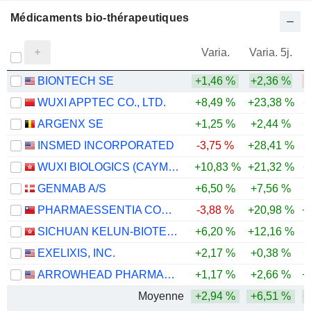
Médicaments bio-thérapeutiques
Varia.
Varia. 5j.
BIONTECH SE
+1,46 %
+2,36 %
-
WUXI APPTEC CO., LTD.
+8,49 %
+23,38 %
+
ARGENX SE
+1,25 %
+2,44 %
+
INSMED INCORPORATED
-3,75 %
+28,41 %
+
WUXI BIOLOGICS (CAYMAN) INC.
+10,83 %
+21,32 %
+
GENMAB A/S
+6,50 %
+7,56 %
+
PHARMAESSENTIA CORPORATION
-3,88 %
+20,98 %
+
SICHUAN KELUN-BIOTECH BIOPHARMACEUTICAL CO., LTD.
+6,20 %
+12,16 %
+
EXELIXIS, INC.
+2,17 %
+0,38 %
+
ARROWHEAD PHARMACEUTICALS, INC.
+1,17 %
+2,66 %
+
Moyenne
+2,94 %
+6,51 %
+