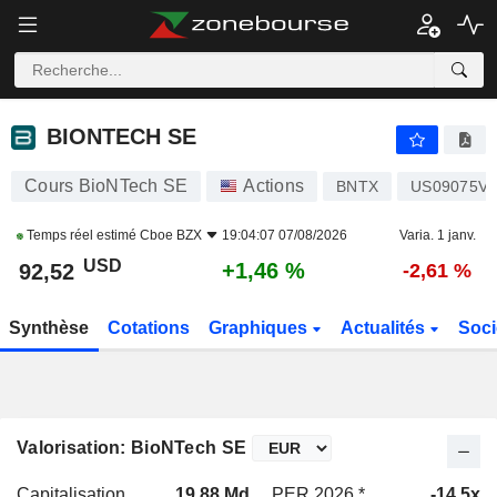
BIONTECH SE
92,52
$
+1,46 %
BIONTECH SE
Cours BioNTech SE
Actions
BNTX
US09075V1
Temps réel estimé
Cboe BZX
19:04:07 07/08/2026
Varia. 1 janv.
USD
+1,46 %
92,52
-2,61 %
Synthèse
Cotations
Graphiques
Actualités
Soci
Valorisation: BioNTech SE
Capitalisation
19,88 Md
PER 2026 *
-14,5x