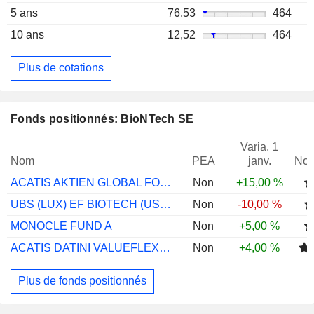
5 ans
76,53
464
10 ans
12,52
464
Plus de cotations
Fonds positionnés: BioNTech SE
Varia. 1
Nom
PEA
janv.
Not
ACATIS AKTIEN GLOBAL FONDS A
Non
+15,00 %
UBS (LUX) EF BIOTECH (USD) P-ACC
Non
-10,00 %
MONOCLE FUND A
Non
+5,00 %
ACATIS DATINI VALUEFLEX FONDS B
Non
+4,00 %
Plus de fonds positionnés