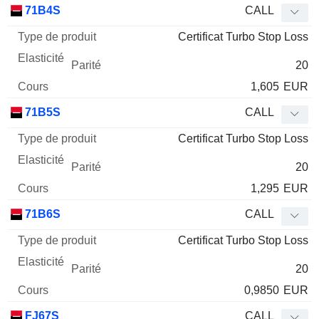
Type
71B4S
CALL
de
Certificat Turbo Stop Loss
Mnemo
Type
produit
Elasticité
Parité
Cours
20
1,605
EUR
71B5S
CALL
Certificat Turbo Stop Loss
20
1,295
EUR
71B6S
CALL
Certificat Turbo Stop Loss
20
0,9850
EUR
FJ67S
CALL