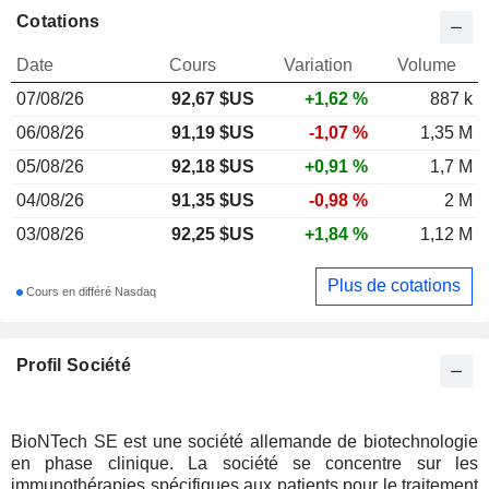
Cotations
Date
Cours
Variation
Volume
07/08/26
92,67
$US
+1,62 %
887 k
06/08/26
91,19 $US
-1,07 %
1,35 M
05/08/26
92,18 $US
+0,91 %
1,7 M
04/08/26
91,35 $US
-0,98 %
2 M
03/08/26
92,25 $US
+1,84 %
1,12 M
Plus de cotations
Cours en différé Nasdaq
Profil Société
BioNTech SE est une société allemande de biotechnologie
en phase clinique. La société se concentre sur les
immunothérapies spécifiques aux patients pour le traitement