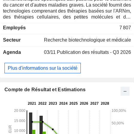
du cancer et d'autres maladies graves. La société fournit des
technologies comprenant des thérapies basées sur l'ARNm,
des thérapies cellulaires, des petites molécules et des
anticorps, qui peuvent être utilisées à des fins spécifiques
Employés
7 807
ou peuvent même être combinées les unes avec les autres
de manière synergique. Elle développe également un large
Secteur
Recherche biotechnologique et médicale
portefeuille de produits en utilisant différentes approches
scientifiques et plateformes technologiques, y compris des
Agenda
03/11
Publication des résultats - Q3 2026
produits candidats individualisés à base d'ARNm, des
cellules T à récepteur antigénique chimérique, des
immunomodulateurs de point de contrôle, des anticorps
Plus d'informations sur la société
ciblés contre le cancer et des petites molécules. En outre,
l'entreprise propose des produits de diagnostic et des
services de découverte de médicaments pour d'autres
domaines thérapeutiques, notamment les maladies
Compte de Résultat et Estimations
infectieuses, les allergies et les troubles auto-immuns.