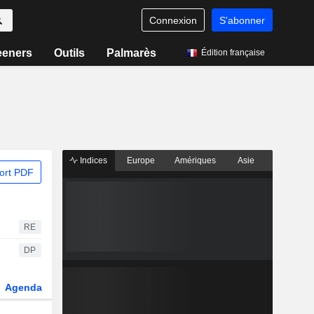
Connexion
S'abonner
eeners
Outils
Palmarès
Édition française
Indices
Europe
Amériques
Asie
ort PDF
RE
DP
Agenda
Secteur
Dérivés
Fonds et ETFs