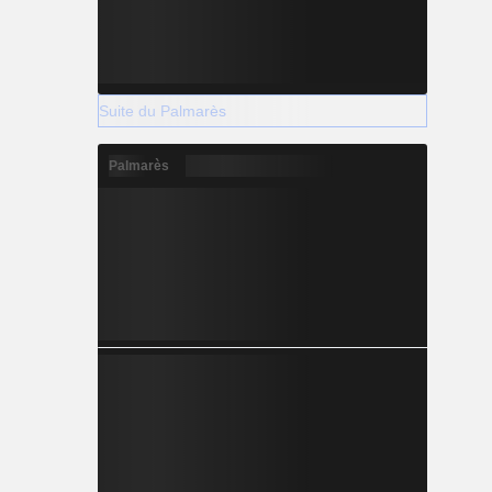
Suite du Palmarès
Palmarès