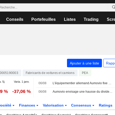
Conseils
Portefeuilles
Listes
Trading
Scr
Ajouter à une liste
Rapp
0005190003
Fabricants de voitures et camions
PEA
. 5j.
Varia. 1 janv.
06/08
L'équipementier allemand Aumovio fixe un objectif de distribution de 30 %, mais juge un dividende peu probable pour 2026
59 %
-37,06 %
06/08
Aumovio envisage une hausse du dividende et des rachats d'actions
Société
Finances
Valorisation
Consensus
Ratings