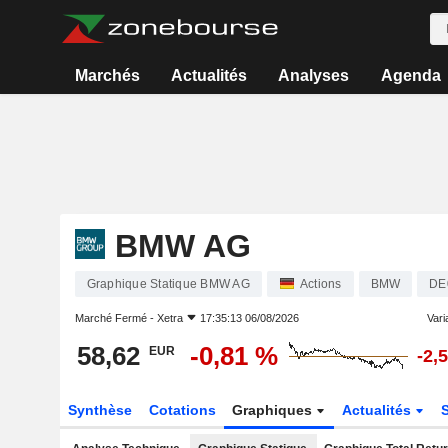
Marchés
Actualités
Analyses
Agenda
BMW AG
Graphique Statique BMW AG
Actions
BMW
DE
Marché Fermé -
Xetra
17:35:13 06/08/2026
Varia
58,62
-0,81 %
EUR
-2,
Synthèse
Cotations
Graphiques
Actualités