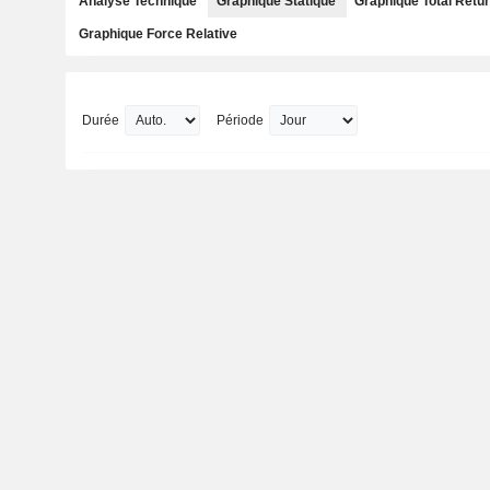
Analyse Technique
Graphique Statique
Graphique Total Retu
Graphique Force Relative
Durée
Période