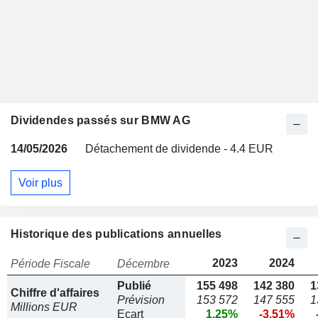
Dividendes passés sur BMW AG
14/05/2026
Détachement de dividende - 4.4 EUR
Voir plus
Historique des publications annuelles
2023
2024
Période Fiscale
Décembre
Publié
155 498
142 380
1
Chiffre d'affaires
Prévision
153 572
147 555
1
Millions EUR
Ecart
1.25%
-3.51%