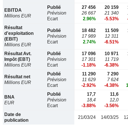
Publié
27 456
20 159
EBITDA
Prévision
26 667
21 340
Millions EUR
Ecart
2.96%
-5.53%
Résultat
Publié
18 482
11 509
d'exploitation
Prévision
17 989
12 311
(EBIT)
Ecart
2.74%
-6.51%
Millions EUR
Résultat Avt.
Publié
17 096
10 971
Impôt (EBT)
Prévision
17 301
11 719
Millions EUR
Ecart
-1.18%
-6.38%
Publié
11 290
7 290
Résultat net
Prévision
11 629
7 624
Millions EUR
Ecart
-2.92%
-4.38%
Publié
17,7
11,6
BNA
Prévision
18,4
12,0
EUR
Ecart
-3.88%
-3.56%
Date de
21/03/24
14/03/25
1
publication