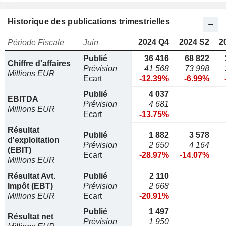
Historique des publications trimestrielles
2024 Q4
2024 S2
2
Période Fiscale
Juin
Publié
36 416
68 822
Chiffre d'affaires
Prévision
41 568
73 998
Millions EUR
Ecart
-12.39%
-6.99%
Publié
4 037
EBITDA
Prévision
4 681
Millions EUR
Ecart
-13.75%
Résultat
Publié
1 882
3 578
d'exploitation
Prévision
2 650
4 164
(EBIT)
Ecart
-28.97%
-14.07%
Millions EUR
Résultat Avt.
Publié
2 110
Impôt (EBT)
Prévision
2 668
Millions EUR
Ecart
-20.91%
Publié
1 497
Résultat net
Prévision
1 950