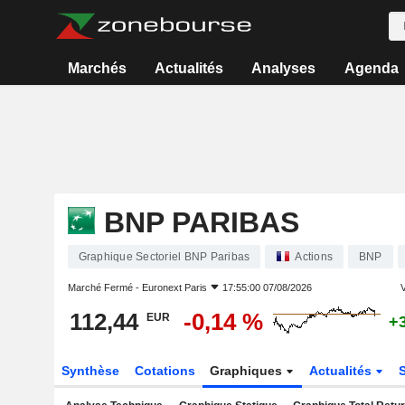
Marchés
Actualités
Analyses
Agenda
BNP PARIBAS
Graphique Sectoriel BNP Paribas
Actions
BNP
Marché Fermé -
Euronext Paris
17:55:00 07/08/2026
V
112,44
-0,14 %
EUR
+
Synthèse
Cotations
Graphiques
Actualités