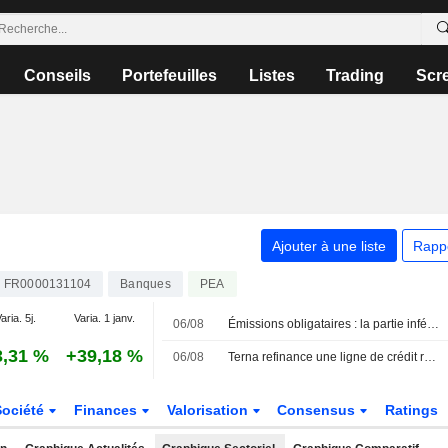
Conseils
Portefeuilles
Listes
Trading
Scr
Ajouter à une liste
Rapp
FR0000131104
Banques
PEA
aria. 5j.
Varia. 1 janv.
06/08
Émissions obligataires : la partie inférieure de la reprise en " K » reste à la traîne, selon Hjort
3,31 %
+39,18 %
06/08
Terna refinance une ligne de crédit revolving liée aux critères ESG de 2,3 milliards d'euros
Société
Finances
Valorisation
Consensus
Ratings