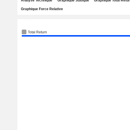
Analyse Technique
Graphique Statique
Graphique Total Retu
Graphique Force Relative
Total Return