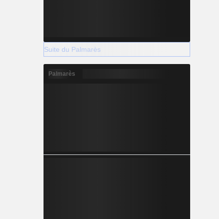
Suite du Palmarès
Palmarès