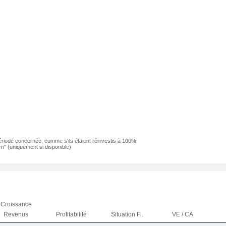
ériode concernée, comme s'ils étaient réinvestis à 100%.
n" (uniquement si disponible)
Croissance
Revenus
Profitabilité
Situation Fi.
VE / CA