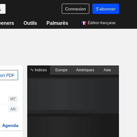
Connexion
S'abonner
eeners
Outils
Palmarès
Édition française
Indices
Europe
Amériques
Asie
ort PDF
MT
AN
Agenda
Secteur
Dérivés
Fonds et ETFs