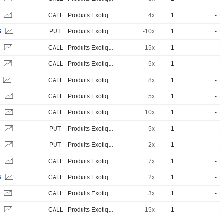
S
CALL
Produits Exotiques
4x
1
-
S
PUT
Produits Exotiques
-10x
1
-
S
CALL
Produits Exotiques
15x
1
-
B
CALL
Produits Exotiques
5x
1
-
S
CALL
Produits Exotiques
8x
1
-
B
CALL
Produits Exotiques
5x
1
-
B
CALL
Produits Exotiques
10x
1
-
B
PUT
Produits Exotiques
-5x
1
-
B
PUT
Produits Exotiques
-2x
1
-
B
CALL
Produits Exotiques
7x
1
-
B
CALL
Produits Exotiques
2x
1
-
B
CALL
Produits Exotiques
3x
1
-
B
CALL
Produits Exotiques
15x
1
-