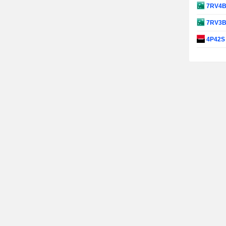
7RV4
7RV3
4P42