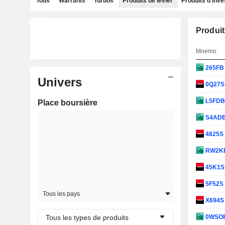
Tous
Warrants
Turbos
Produits de levier
Produits d'inv
Produit
Mnemo
265F
Univers
0Q27
L5FD
Place boursière
S4AD
4825S
RW2K
45K1
5F52S
Tous les pays
X694
Tous les types de produits
0WSO