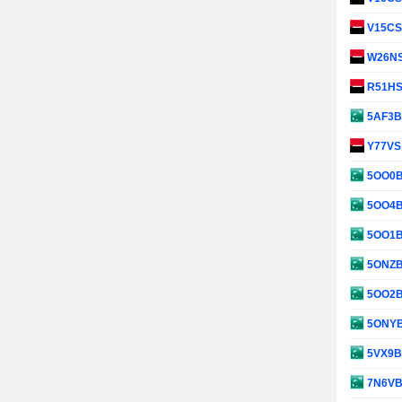
V15C
W26N
R51H
5AF3
Y77V
5OO0
5OO4
5OO1
5ONZ
5OO2
5ONY
5VX9
7N6V