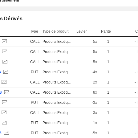
estissement
s Dérivés
Type
Type de produit
Levier
Parité
C
B
CALL
Produits Exotiques
5x
1
-
S
CALL
Produits Exotiques
5x
1
-
B
CALL
Produits Exotiques
5x
1
-
B
PUT
Produits Exotiques
-4x
1
-
CALL
Produits Exotiques
2x
1
-
B
CALL
Produits Exotiques
8x
1
-
S
PUT
Produits Exotiques
-3x
1
-
CALL
Produits Exotiques
3x
1
-
S
PUT
Produits Exotiques
-1x
1
-
B
PUT
Produits Exotiques
-5x
1
-