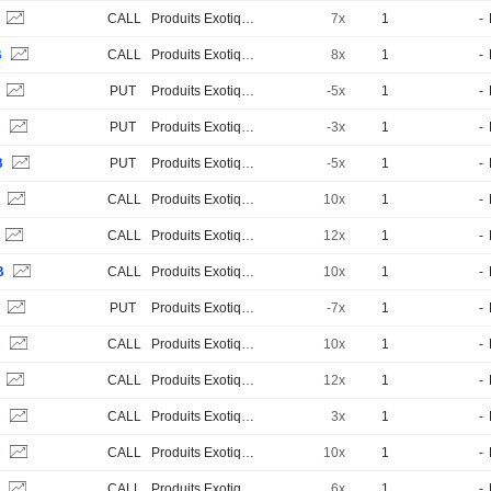
S
CALL
Produits Exotiques
7x
1
-
B
CALL
Produits Exotiques
8x
1
-
S
PUT
Produits Exotiques
-5x
1
-
B
PUT
Produits Exotiques
-3x
1
-
B
PUT
Produits Exotiques
-5x
1
-
S
CALL
Produits Exotiques
10x
1
-
CALL
Produits Exotiques
12x
1
-
B
CALL
Produits Exotiques
10x
1
-
S
PUT
Produits Exotiques
-7x
1
-
B
CALL
Produits Exotiques
10x
1
-
S
CALL
Produits Exotiques
12x
1
-
B
CALL
Produits Exotiques
3x
1
-
B
CALL
Produits Exotiques
10x
1
-
S
CALL
Produits Exotiques
6x
1
-