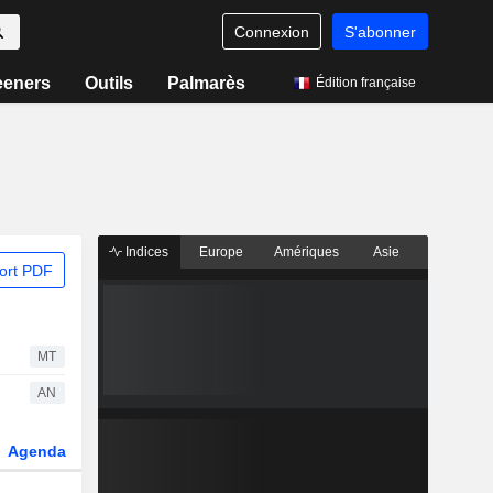
Connexion
S'abonner
eeners
Outils
Palmarès
Édition française
Indices
Europe
Amériques
Asie
ort PDF
MT
AN
Agenda
Secteur
Dérivés
Fonds et ETFs