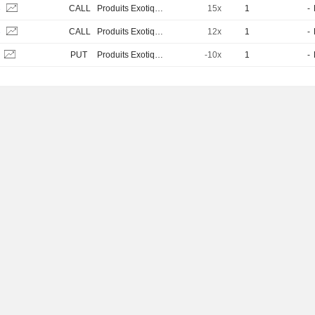
B
CALL
Produits Exotiques
15x
1
-
B
CALL
Produits Exotiques
12x
1
-
S
PUT
Produits Exotiques
-10x
1
-