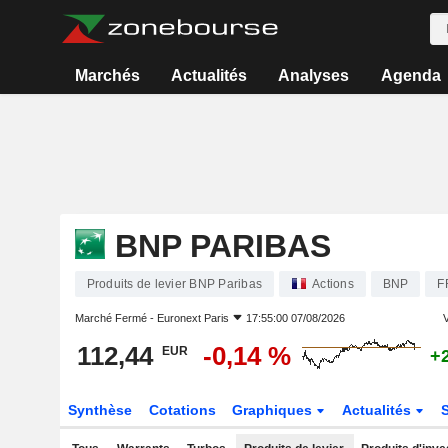
Marchés
Actualités
Analyses
Agenda
BNP PARIBAS
Produits de levier BNP Paribas
Actions
BNP
F
Marché Fermé -
Euronext Paris
17:55:00 07/08/2026
V
112,44
-0,14 %
EUR
+
Synthèse
Cotations
Graphiques
Actualités