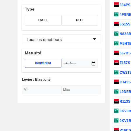
334P
Type
4FRR
CALL
PUT
6S15
N82S
Tous les émetteurs
M5HT
Maturité
567B
Z157S
Indifférent
CW2T
Levier / Elasticité
C345
L9DE
R113
0KV0
0KV1
V16C