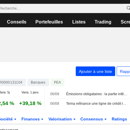
Conseils
Portefeuilles
Listes
Trading
Scr
Ajouter à une liste
Rapp
R0000131104
Banques
PEA
aria. 5j.
Varia. 1 janv.
06/08
Émissions obligataires : la partie inférieure de la reprise en " K » reste à la traîne, selon Hjort
2,54 %
+39,18 %
06/08
Terna refinance une ligne de crédit revolving liée aux critères ESG de 2,3 milliards d'euros
Société
Finances
Valorisation
Consensus
Ratings