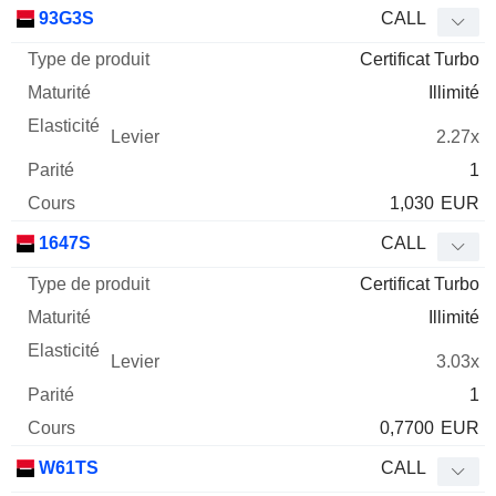
Type
93G3S
CALL
de
Certificat Turbo
Mnemo
Type
produit
Maturité
Elasticité
Levier
Parité
Co
Illimité
2.27x
1
1,030
EUR
1647S
CALL
Certificat Turbo
Illimité
3.03x
1
0,7700
EUR
W61TS
CALL