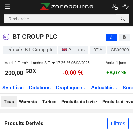
BT GROUP PLC
200,00
p
-0,60 %
BT GROUP PLC
Dérivés BT Group plc
Actions
BT.A
GB003091
Marché Fermé -
London S.E.
17:35:25 06/08/2026
Varia. 1 janv.
GBX
-0,60 %
200,00
+8,67 %
Synthèse
Cotations
Graphiques
Actualités
Soci
Tous
Warrants
Turbos
Produits de levier
Produits d'inv
Filtres
Produits Dérivés