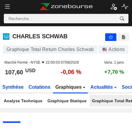
CHARLES SCHWAB
107,60
$
-0,06 %
CHARLES SCHWAB
Graphique Total Return Charles Schwab
Actions
Marché Fermé -
NYSE
22:00:03 07/08/2026
Varia. 1 janv.
USD
-0,06 %
107,60
+7,70 %
Synthèse
Cotations
Graphiques
Actualités
Soci
Analyse Technique
Graphique Statique
Graphique Total Re