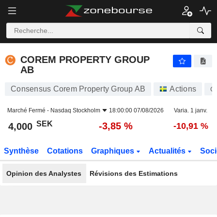
COREM PROPERTY GROUP AB
4,000
kr
-3,85 %
COREM PROPERTY GROUP
AB
Consensus Corem Property Group AB
Actions
C
Marché Fermé -
Nasdaq Stockholm
18:00:00 07/08/2026
Varia. 1 janv.
SEK
-3,85 %
4,000
-10,91 %
Synthèse
Cotations
Graphiques
Actualités
Soci
Opinion des Analystes
Révisions des Estimations