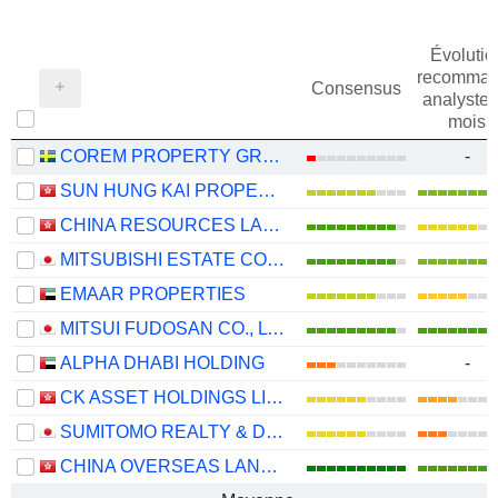
Évolutio
recomman
Consensus
analystes
mois
COREM PROPERTY GROUP AB
-
SUN HUNG KAI PROPERTIES LIMITED
CHINA RESOURCES LAND LIMITED
MITSUBISHI ESTATE CO., LTD.
EMAAR PROPERTIES
MITSUI FUDOSAN CO., LTD.
ALPHA DHABI HOLDING
-
CK ASSET HOLDINGS LIMITED
SUMITOMO REALTY & DEVELOPMENT CO., LTD.
CHINA OVERSEAS LAND & INVESTMENT LIMITED