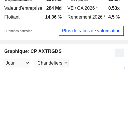
Valeur d'entreprise
284 Md
VE / CA 2026 *
0,53x
V
Flottant
14,36 %
Rendement 2026 *
4,5 %
R
Plus de ratios de valorisation
* Données estimées
Graphique: CP AXTRGDS