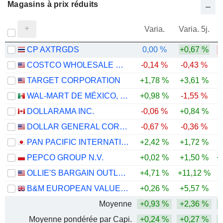
Magasins à prix réduits
Varia.
Varia. 5j.
CP AXTRGDS
0,00 %
+0,67 %
-
COSTCO WHOLESALE CORPORATION
-0,14 %
-0,43 %
TARGET CORPORATION
+1,78 %
+3,61 %
+
WAL-MART DE MÉXICO, S.A.B. DE C.V.
+0,98 %
-1,55 %
-
DOLLARAMA INC.
-0,06 %
+0,84 %
DOLLAR GENERAL CORPORATION
-0,67 %
-0,36 %
PAN PACIFIC INTERNATIONAL HOLDINGS CORPORATION
+2,42 %
+1,72 %
-
PEPCO GROUP N.V.
+0,02 %
+1,50 %
+
OLLIE'S BARGAIN OUTLET HOLDINGS, INC.
+4,71 %
+11,12 %
-
B&M EUROPEAN VALUE RETAIL PLC
+0,26 %
+5,57 %
Moyenne
+0,93 %
+2,36 %
Moyenne pondérée par Capi.
+0,24 %
+0,27 %