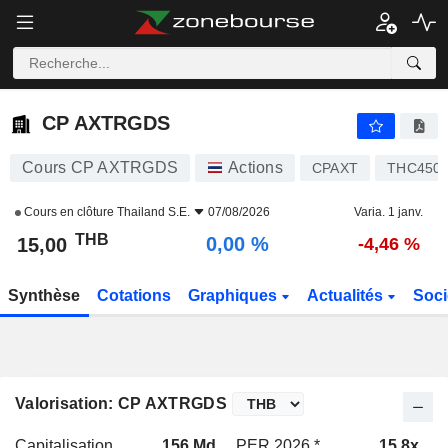
CP AXTRGDS
15,00
฿
0,00 %
CP AXTRGDS
Cours CP AXTRGDS
Actions
CPAXT
THC4500
Cours en clôture
Thailand S.E.
07/08/2026
Varia. 1 janv.
THB
0,00 %
15,00
-4,46 %
Synthèse
Cotations
Graphiques
Actualités
Soci
Valorisation: CP AXTRGDS
Capitalisation
156 Md
PER 2026 *
15,8x
P