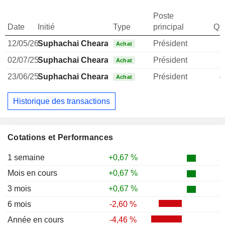
Poste
Date
Initié
Type
principal
Qua
12/05/26
Suphachai Chearavanont
Président
5
Achat
02/07/25
Suphachai Chearavanont
Président
1
Achat
23/06/25
Suphachai Chearavanont
Président
4
Achat
Historique des transactions
Cotations et Performances
1 semaine
+0,67 %
Mois en cours
+0,67 %
3 mois
+0,67 %
6 mois
-2,60 %
Année en cours
-4,46 %