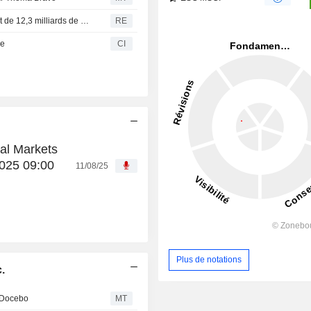
Les actionnaires de Dayforce approuvent l'offre de rachat de 12,3 milliards de dollars par Thoma Bravo
RE
ée
CI
al Markets
025 09:00
11/08/25
Plus de notations
.
r Docebo
MT