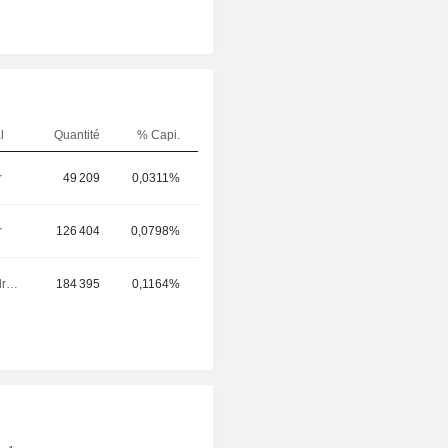
l
Quantité
% Capi.
r
49 209
0,0311%
r
126 404
0,0798%
Dirigeant / cadre principal
184 395
0,1164%