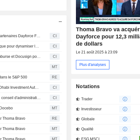
Thoma Bravo va acquér
Dayforce pour 12,3 mill
Dayforce, Inc. et WorkWhile renforcent l'écosystème de partenaires Dayforce Flex Work par une alliance stratégique
CI
de dollars
Workwhile et Dayforce annoncent un partenariat stratégique pour dynamiser le travail horaire flexible au sein des grandes entreprises
CI
Le 21 août 2025 à 23:09
Dayforce élargit son écosystème de partenaires avec Emburse et Docusign pour simplifier les flux de travail RH et financiers
CI
Plus d'analyses
MT
 dans le S&P 500
RE
Notations
Un groupe de fonds gérés par Thoma Bravo, L.P. et Abu Dhabi Investment Authority finalise l'acquisition de Dayforce Inc. (NYSE:DAY) lors d'une opération de retrait de la cote
CI
Dayforce, Inc. annonce des changements au sein de son conseil d'administration et de ses comités
CI
Trader
r Docebo
MT
Investisseur
par Thoma Bravo
RE
Globale
par Thoma Bravo
MT
Qualité
par Thoma Bravo
MT
ESG MSCI