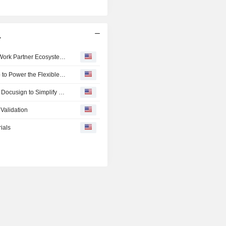
.
Dayforce, Inc. and Workwhile Strengthen Dayforce Flex Work Partner Ecosystem with Strategic Alliance
Workwhile and Dayforce Announce Strategic Partnership to Power the Flexible Hourly Workforce for Leading Enterprises
Dayforce Expands Partner Ecosystem with Emburse and Docusign to Simplify Finance and HR Workflows for Customers
Validation
ials