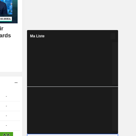
ir
iards
Ma Liste
-
-
-
-
AA