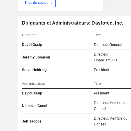
Plus de cotations
Dirigeants et Administrateurs: Dayforce, Inc.
Dirigeant
Titre
David Ossip
Directeur Général
Directeur
Jeremy Johnson
Financier/CFO
Steve Holdridge
President
Administrateur
Titre
David Ossip
Président
Directeur/Membre du
Nicholas Cucci
Conseil
Directeur/Membre du
Jeff Jacobs
Conseil