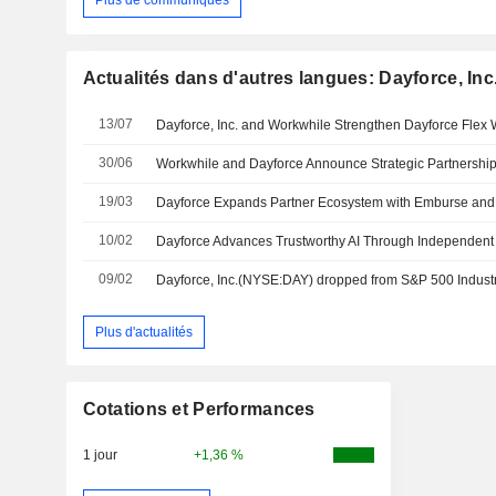
Plus de communiqués
Actualités dans d'autres langues: Dayforce, Inc
13/07
30/06
19/03
10/02
Dayforce Advances Trustworthy AI Through Independent 
09/02
Dayforce, Inc.(NYSE:DAY) dropped from S&P 500 Industr
Plus d'actualités
Cotations et Performances
1 jour
+1,36 %