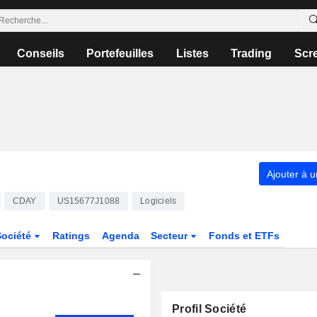
Conseils
Portefeuilles
Listes
Trading
Scr
Ajouter à u
CDAY
US15677J1088
Logiciels
Société
Ratings
Agenda
Secteur
Fonds et ETFs
Profil Société