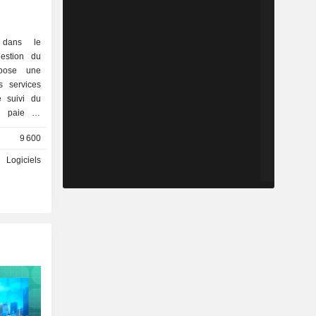
é dans le
estion du
opose une
s services
e suivi du
a paie et
9 600
Logiciels