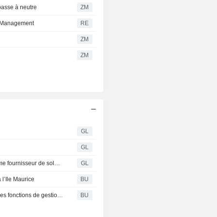
passe à neutre
ZM
tt Management
RE
ZM
r
ZM
GL
GL
Le gouvernement du Canada sélectionne Ceridian comme fournisseur de solutions de gestion de la paie et des RH de nouvelle génération
GL
 l’Ile Maurice
BU
Ceridian : rehausse la solution Powerpay en y ajoutant des fonctions de gestion des RH qui simplifient les processus complexes et améliorent l’expérience employé
BU