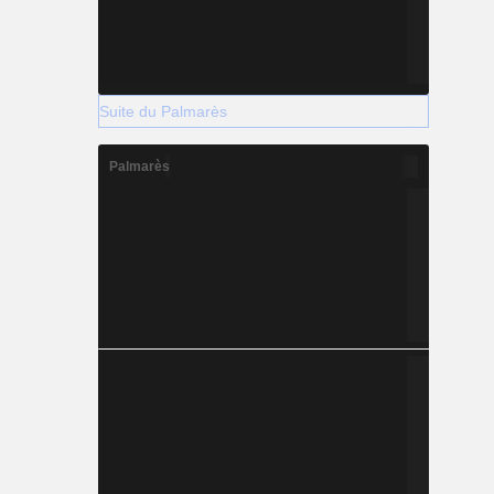
Suite du Palmarès
Palmarès