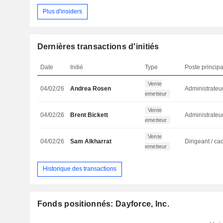
Plus d'insiders
Dernières transactions d'initiés
Date
Initié
Type
Poste principa
Vente
04/02/26
Andrea Rosen
Administrateu
emetteur
Vente
04/02/26
Brent Bickett
Administrateu
emetteur
Vente
04/02/26
Sam Alkharrat
emetteur
Historique des transactions
Fonds positionnés: Dayforce, Inc.