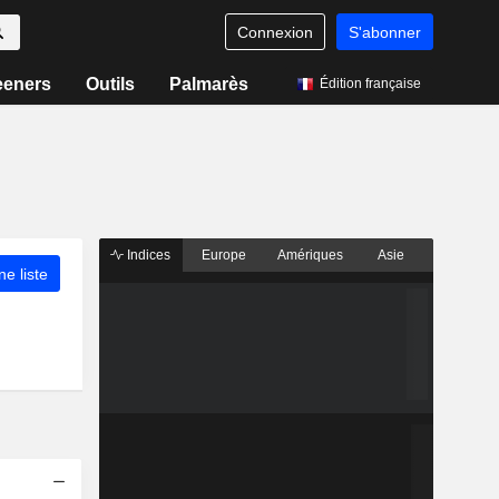
Connexion
S'abonner
eeners
Outils
Palmarès
Édition française
Indices
Europe
Amériques
Asie
ne liste