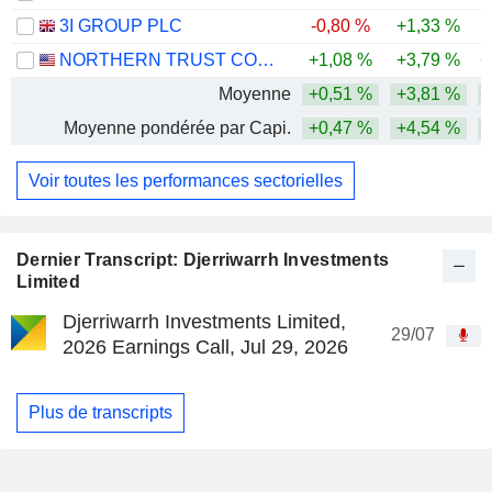
3I GROUP PLC
-0,80 %
+1,33 %
-
NORTHERN TRUST CORPORATION
+1,08 %
+3,79 %
+
Moyenne
+0,51 %
+3,81 %
+
Moyenne pondérée par Capi.
+0,47 %
+4,54 %
+
Voir toutes les performances sectorielles
Dernier Transcript: Djerriwarrh Investments
Limited
Djerriwarrh Investments Limited,
29/07
2026 Earnings Call, Jul 29, 2026
Plus de transcripts