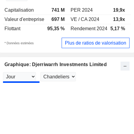
Capitalisation
741 M
PER 2024
19,9x
P
Valeur d'entreprise
697 M
VE / CA 2024
13,9x
V
Flottant
95,35 %
Rendement 2024
5,17 %
R
Plus de ratios de valorisation
* Données estimées
Graphique: Djerriwarrh Investments Limited