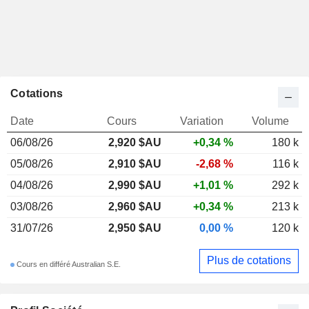
Cotations
Date
Cours
Variation
Volume
06/08/26
2,920
$AU
+0,34 %
180 k
05/08/26
2,910 $AU
-2,68 %
116 k
04/08/26
2,990 $AU
+1,01 %
292 k
03/08/26
2,960 $AU
+0,34 %
213 k
31/07/26
2,950 $AU
0,00 %
120 k
Plus de cotations
Cours en différé Australian S.E.