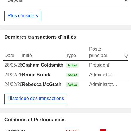
-
Plus d'insiders
Dernières transactions d'initiés
Poste
Date
Initié
Type
principal
Qua
28/05/26
Graham Goldsmith
Président
Achat
24/02/26
Bruce Brook
Administrateur
Achat
24/02/26
Rebecca McGrath
Administrateur
Achat
Historique des transactions
Cotations et Performances