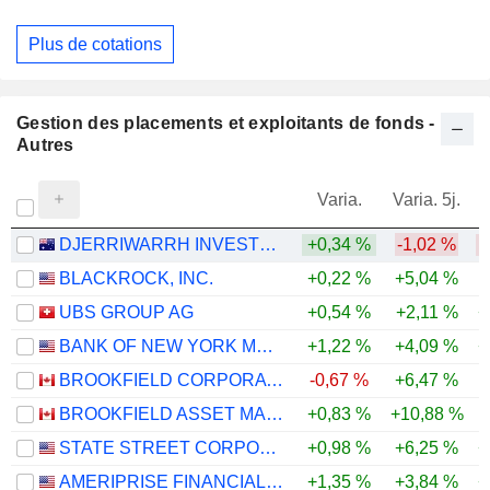
Plus de cotations
Gestion des placements et exploitants de fonds -
Autres
Varia.
Varia. 5j.
DJERRIWARRH INVESTMENTS LIMITED
+0,34 %
-1,02 %
-
BLACKROCK, INC.
+0,22 %
+5,04 %
UBS GROUP AG
+0,54 %
+2,11 %
+
BANK OF NEW YORK MELLON CORPORATION (THE)
+1,22 %
+4,09 %
+
BROOKFIELD CORPORATION
-0,67 %
+6,47 %
BROOKFIELD ASSET MANAGEMENT LTD.
+0,83 %
+10,88 %
-
STATE STREET CORPORATION
+0,98 %
+6,25 %
+
AMERIPRISE FINANCIAL, INC.
+1,35 %
+3,84 %
+