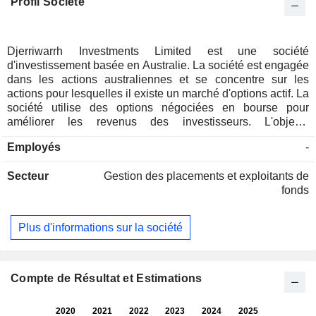
Profil Société
Djerriwarrh Investments Limited est une société
d'investissement basée en Australie. La société est engagée
dans les actions australiennes et se concentre sur les
actions pour lesquelles il existe un marché d'options actif. La
société utilise des options négociées en bourse pour
améliorer les revenus des investisseurs. L'objectif
d'investissement de la société est de verser un dividende
Employés
-
entièrement affranchi plus élevé que celui du S&P/ASX 200
et d'assurer une croissance du capital à moyen et long
Secteur
Gestion des placements et exploitants de
terme. L'amélioration du rendement est obtenue en
fonds
privilégiant les investissements dans des sociétés dont les
dividendes sont plus élevés, à court et à long terme, et en
utilisant des stratégies d'options pour générer des revenus
Plus d'informations sur la société
supplémentaires. La société investit dans divers secteurs,
notamment les autres sociétés financières, les banques, les
sociétés industrielles, les matériaux, les soins de santé, les
liquidités, les services de communication, l'immobilier,
Compte de Résultat et Estimations
l'énergie, les biens de consommation discrétionnaire, les
biens de consommation de base et les technologies de