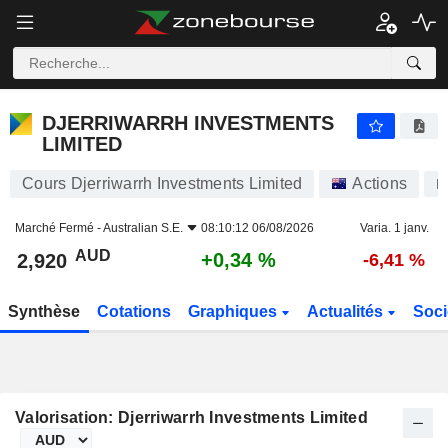
DJERRIWARRH INVESTMENTS LIMITED
2,920
$
+0,34 %
DJERRIWARRH INVESTMENTS
LIMITED
Cours Djerriwarrh Investments Limited
Actions
D
Marché Fermé -
Australian S.E.
08:10:12 06/08/2026
Varia. 1 janv.
AUD
+0,34 %
2,920
-6,41 %
Synthèse
Cotations
Graphiques
Actualités
Soci
Valorisation: Djerriwarrh Investments Limited