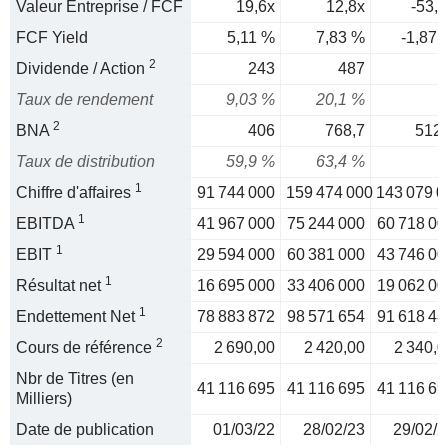
Valeur Entreprise / FCF
19,6x
12,8x
-53,5
FCF Yield
5,11 %
7,83 %
-1,87 
2
Dividende / Action
243
487
Taux de rendement
9,03 %
20,1 %
2
BNA
406
768,7
512,
Taux de distribution
59,9 %
63,4 %
1
Chiffre d'affaires
91 744 000
159 474 000
143 079 0
1
EBITDA
41 967 000
75 244 000
60 718 00
1
EBIT
29 594 000
60 381 000
43 746 00
1
Résultat net
16 695 000
33 406 000
19 062 00
1
Endettement Net
78 883 872
98 571 654
91 618 48
2
Cours de référence
2 690,00
2 420,00
2 340,0
Nbr de Titres (en
41 116 695
41 116 695
41 116 69
Milliers)
Date de publication
01/03/22
28/02/23
29/02/2