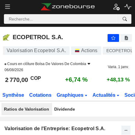
ECOPETROL S.A.
2 770,00
$
+6,74 %
ECOPETROL S.A.
Valorisation Ecopetrol S.A.
Actions
ECOPETROL
Cours en clôture
Bolsa De Valores De Colombia
Varia. 1 janv.
06/08/2026
COP
+6,74 %
2 770,00
+48,13 %
Synthèse
Cotations
Graphiques
Actualités
Soci
Ratios de Valorisation
Dividende
Valorisation de l'Entreprise: Ecopetrol S.A.