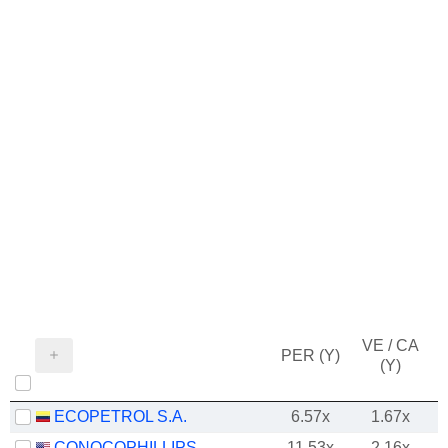
VE / CA
PER (Y)
(Y)
ECOPETROL S.A.
6.57x
1.67x
CONOCOPHILLIPS
11.53x
2.16x