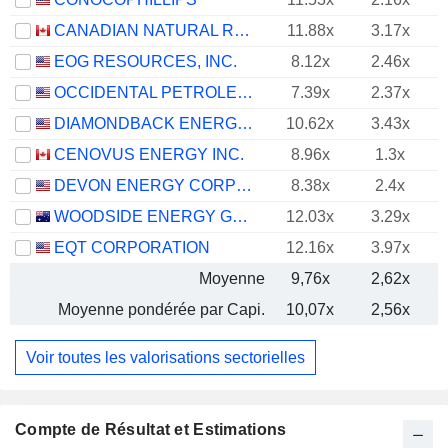
CANADIAN NATURAL RESOURCES LIMITED
11.88x
3.17x
EOG RESOURCES, INC.
8.12x
2.46x
OCCIDENTAL PETROLEUM CORPORATION
7.39x
2.37x
DIAMONDBACK ENERGY, INC.
10.62x
3.43x
CENOVUS ENERGY INC.
8.96x
1.3x
DEVON ENERGY CORPORATION
8.38x
2.4x
WOODSIDE ENERGY GROUP LTD
12.03x
3.29x
EQT CORPORATION
12.16x
3.97x
Moyenne
9,76x
2,62x
Moyenne pondérée par Capi.
10,07x
2,56x
Voir toutes les valorisations sectorielles
Compte de Résultat et Estimations