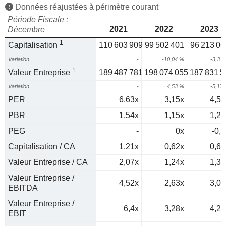
Données réajustées à périmètre courant
Période Fiscale :
2021
2022
2023
Décembre
1
Capitalisation
110 603 909
99 502 401
96 213 06
Variation
-
-10,04 %
-3,31
1
Valeur Entreprise
189 487 781
198 074 055
187 831 5
Variation
-
4,53 %
-5,17
PER
6,63x
3,15x
4,57
PBR
1,54x
1,15x
1,23
PEG
-
0x
-0,1
Capitalisation / CA
1,21x
0,62x
0,67
Valeur Entreprise / CA
2,07x
1,24x
1,31
Valeur Entreprise /
4,52x
2,63x
3,09
EBITDA
Valeur Entreprise /
6,4x
3,28x
4,29
EBIT