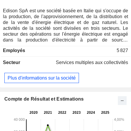
Edison SpA est une société basée en Italie qui s'occupe de
la production, de l'approvisionnement, de la distribution et
de la vente d'énergie électrique et de gaz naturel. Les
activités de la société sont divisées en trois secteurs. Le
secteur des opérations sur l'énergie électrique est engagé
dans la production d'électricité à partir de sources
renouvelables, telles que les centrales thermoélectriques,
Employés
5 827
les parcs éoliens, les systèmes photovoltaïques, les
systèmes de biomasse et les centrales hydroélectriques. Le
Secteur
Services multiples aux collectivités
secteur des opérations sur les hydrocarbures se consacre à
l'exploration et à la production de gaz naturel et de pétrole
brut, et possède des réserves d'hydrocarbures et des
Plus d'informations sur la société
concessions de stockage. Le secteur Activités de
l'entreprise et autres secteurs comprend les opérations
financières de l'entreprise.
Compte de Résultat et Estimations