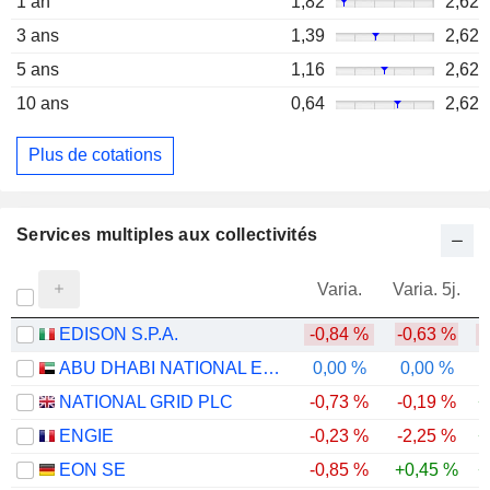
1 an
1,82
2,62
3 ans
1,39
2,62
5 ans
1,16
2,62
10 ans
0,64
2,62
Plus de cotations
Services multiples aux collectivités
Varia.
Varia. 5j.
EDISON S.P.A.
-0,84 %
-0,63 %
-
ABU DHABI NATIONAL ENERGY COMPANY
0,00 %
0,00 %
-
NATIONAL GRID PLC
-0,73 %
-0,19 %
+
ENGIE
-0,23 %
-2,25 %
+
EON SE
-0,85 %
+0,45 %
+