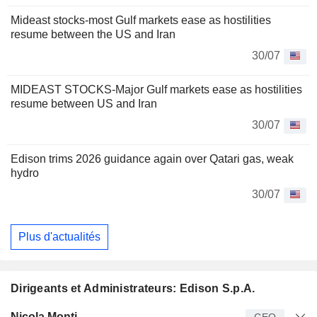
Mideast stocks-most Gulf markets ease as hostilities
resume between the US and Iran
30/07
MIDEAST STOCKS-Major Gulf markets ease as hostilities
resume between US and Iran
30/07
Edison trims 2026 guidance again over Qatari gas, weak
hydro
30/07
Plus d'actualités
Dirigeants et Administrateurs: Edison S.p.A.
Dirigeant
Titre
Age
Depuis
Nicola Monti
CEO