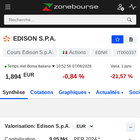
EDISON S.P.A.
1,894
€
-0,84 %
EDISON S.P.A.
Cours Edison S.p.A.
Actions
EDNR
IT0003372
Temps réel
Borsa Italiana
10:52:56 07/08/2026
Varia. 1 janv.
EUR
-0,84 %
1,894
-21,57 %
Synthèse
Cotations
Graphiques
Actualités
Soci
Valorisation: Edison S.p.A.
Capitalisation
9,05 Md
PER 2024 *
-
P