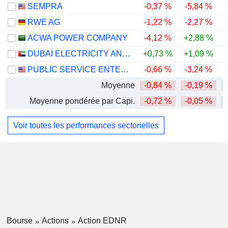
SEMPRA
-0,37 %
-5,84 %
RWE AG
-1,22 %
-2,27 %
+
ACWA POWER COMPANY
-4,12 %
+2,88 %
-
DUBAI ELECTRICITY AND WATER AUTHORITY
+0,73 %
+1,09 %
PUBLIC SERVICE ENTERPRISE GROUP, INC.
-0,66 %
-3,24 %
-
Moyenne
-0,84 %
-0,19 %
Moyenne pondérée par Capi.
-0,72 %
-0,05 %
Voir toutes les performances sectorielles
Bourse
Actions
Action EDNR