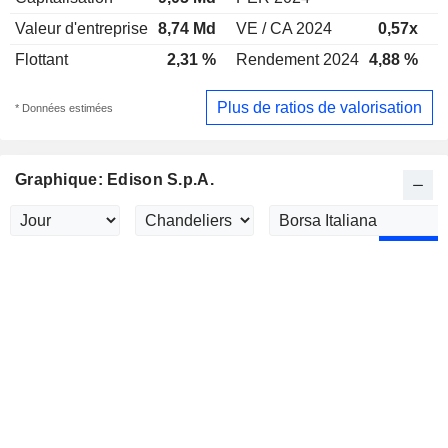
Valeur d'entreprise
8,74 Md
VE / CA 2024
0,57x
V
Flottant
2,31 %
Rendement 2024
4,88 %
R
Plus de ratios de valorisation
* Données estimées
Graphique: Edison S.p.A.