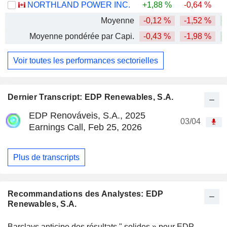
NORTHLAND POWER INC.
+1,88 %
-0,64 %
Moyenne
-0,12 %
-1,52 %
+
Moyenne pondérée par Capi.
-0,43 %
-1,98 %
+
Voir toutes les performances sectorielles
Dernier Transcript: EDP Renewables, S.A.
EDP Renováveis, S.A., 2025
03/04
Earnings Call, Feb 25, 2026
Plus de transcripts
Recommandations des Analystes: EDP
Renewables, S.A.
Barclays anticipe des résultats " solides » pour EDP