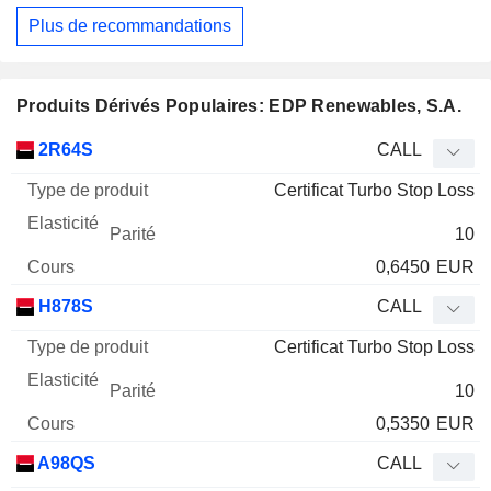
Plus de recommandations
Produits Dérivés Populaires: EDP Renewables, S.A.
Type
2R64S
CALL
de
Certificat Turbo Stop Loss
Mnemo
Type
produit
Elasticité
Parité
Cours
10
0,6450
EUR
H878S
CALL
Certificat Turbo Stop Loss
10
0,5350
EUR
A98QS
CALL