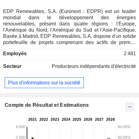
EDP Renewables, S.A. (Euronext : EDPR) est un leader
mondial dans le développement des énergies
renouvelables, présent dans quatre régions : l'Europe,
l'Amérique du Nord, l'Amérique du Sud et l'Asie-Pacifique.
Basée à Madrid, EDP Renewables, S.A. dispose d'un solide
portefeuille de projets comprenant des actifs de premier
ordre et d'une capacité opérationnelle de premier plan dans
Employés
2 481
le domaine des énergies renouvelables. Ses activités
couvrent l'éolien terrestre, le solaire distribué et à grande
Secteur
Producteurs indépendants d'électricité
échelle, l'éolien offshore (via une coentreprise à parts
égales, Ocean Winds) et les technologies complémentaires
aux énergies renouvelables, telles que l'hybridation, le
Plus d'informations sur la société
stockage et l'hydrogène vert, avec une puissance installée
de 20,5 GW répartie entre plusieurs technologies. EDPR est
une division d'EDP (Euronext : EDP), une entreprise de
services publics verticalement intégrée et le plus grand
Compte de Résultat et Estimations
producteur, distributeur et fournisseur privé d'électricité au
Portugal. EDP est une entreprise énergétique mondiale et
un leader en matière de création de valeur, d'innovation et
de durabilité, figurant dans le S&P Global Sustainability
Yearbook 2026 avec la distinction « Top 5% ».