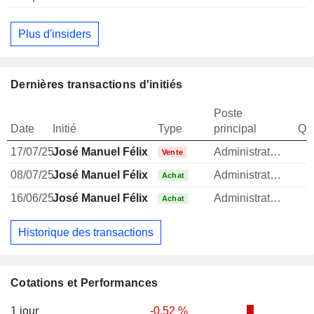
Plus d'insiders
Dernières transactions d'initiés
Poste
Date
Initié
Type
principal
Qua
17/07/25
José Manuel Félix Morgado
Administrateur
1
Vente
08/07/25
José Manuel Félix Morgado
Administrateur
Achat
16/06/25
José Manuel Félix Morgado
Administrateur
1
Achat
Historique des transactions
Cotations et Performances
1 jour
-0,52 %