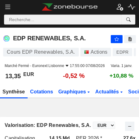
EDP RENEWABLES, S.A.
13,35
€
-0,52 %
EDP RENEWABLES, S.A.
Cours EDP Renewables, S.A.
Actions
EDPR
Marché Fermé -
Euronext Lisbonne
17:55:00 07/08/2026
Varia. 1 janv.
EUR
-0,52 %
13,35
+10,88 %
Synthèse
Cotations
Graphiques
Actualités
Soci
Valorisation: EDP Renewables, S.A.
Capitalisation
14,15 Md
PER 2026 *
27,6x