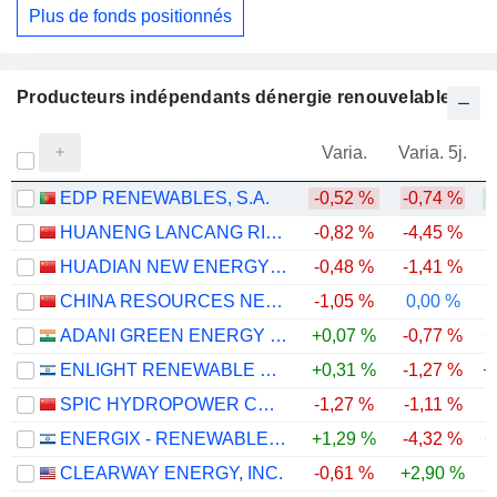
Plus de fonds positionnés
Producteurs indépendants dénergie renouvelable
Varia.
Varia. 5j.
EDP RENEWABLES, S.A.
-0,52 %
-0,74 %
+
HUANENG LANCANG RIVER HYDROPOWER INC.
-0,82 %
-4,45 %
HUADIAN NEW ENERGY GROUP CORPORATION LIMITED
-0,48 %
-1,41 %
-
CHINA RESOURCES NEW ENERGY HOLDINGS COMPANY LIMITED
-1,05 %
0,00 %
ADANI GREEN ENERGY LIMITED
+0,07 %
-0,77 %
+
ENLIGHT RENEWABLE ENERGY LTD
+0,31 %
-1,27 %
+
SPIC HYDROPOWER CO., LTD.
-1,27 %
-1,11 %
ENERGIX - RENEWABLE ENERGIES LTD.
+1,29 %
-4,32 %
+
CLEARWAY ENERGY, INC.
-0,61 %
+2,90 %