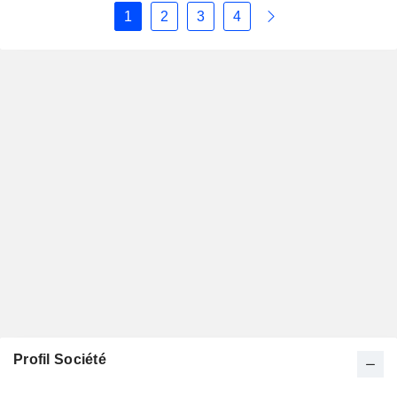
1
2
3
4
Profil Société