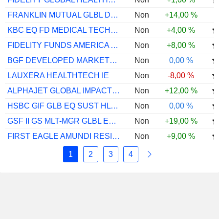
FRANKLIN MUTUAL GLBL DISCVA(ACC)USD
Non
+14,00 %
KBC EQ FD MEDICAL TECHS CL CAP
Non
+4,00 %
FIDELITY FUNDS AMERICA A-DIS
Non
+8,00 %
BGF DEVELOPED MARKETS SUST EQ ZI2
Non
0,00 %
LAUXERA HEALTHTECH IE
Non
-8,00 %
ALPHAJET GLOBAL IMPACT360 C
Non
+12,00 %
HSBC GIF GLB EQ SUST HLTHCARE ACEUR
Non
0,00 %
GSF II GS MLT-MGR GLBL EQ I SEK ACC
Non
+19,00 %
FIRST EAGLE AMUNDI RESILIENT EQ AE-C
Non
+9,00 %
1
2
3
4