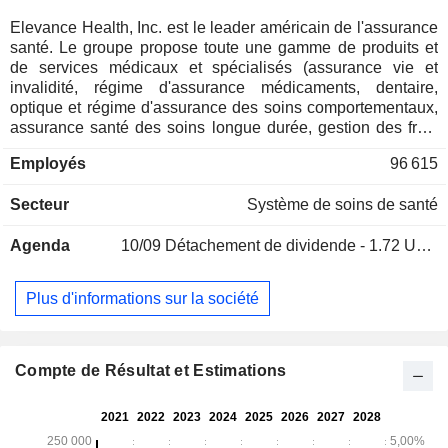
Elevance Health, Inc. est le leader américain de l'assurance
santé. Le groupe propose toute une gamme de produits et
de services médicaux et spécialisés (assurance vie et
invalidité, régime d'assurance médicaments, dentaire,
optique et régime d'assurance des soins comportementaux,
assurance santé des soins longue durée, gestion des frais
médicaux, etc.). Elevance Health, Inc. est membre
Employés
96 615
indépendant de la Blue Cross and Blue Shield Association,
une association indépendante proposant un régime
Secteur
Système de soins de santé
d'assurance santé. A fin 2025, le groupe comptait près de
45,2 millions de membres médicaux.
Agenda
10/09
Détachement de dividende - 1.72 USD
Plus d'informations sur la société
Compte de Résultat et Estimations