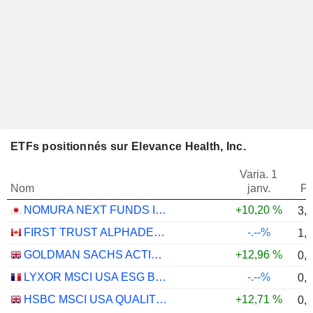
ETFs positionnés sur Elevance Health, Inc.
Varia. 1
Nom
janv.
Po
NOMURA NEXT FUNDS INTERNATIONAL EQUITY MSCI-KOKUSAI (YEN-HEDGED) ETF - JPY
+10,20 %
3,
FIRST TRUST ALPHADEX U.S. HEALTH CARE SECTOR INDEX ETF - CAD HEDGED
-.--%
1,
GOLDMAN SACHS ACTIVEBETA PARIS-ALIGNED SUSTAINABLE US LARGE CAP EQUITY UCITS ETF - USD
+12,96 %
0,
LYXOR MSCI USA ESG BROAD CTB (DR) UCITS ETF - DIST - EUR
-.--%
0,
HSBC MSCI USA QUALITY UCITS ETF - USD
+12,71 %
0,