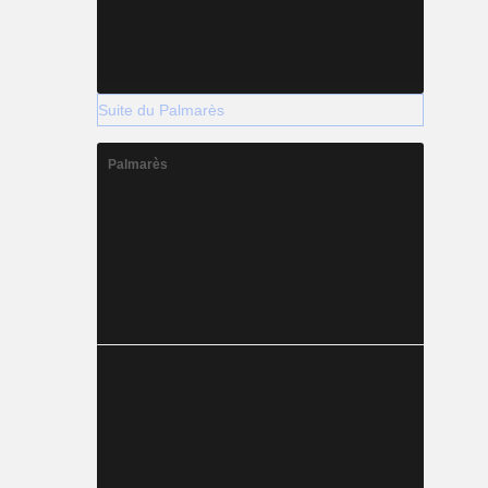
Suite du Palmarès
Palmarès