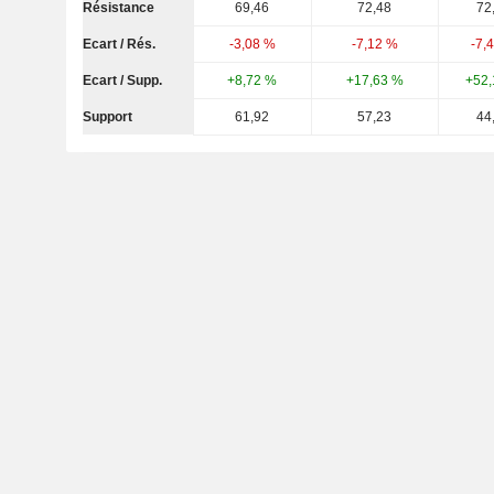
Résistance
69,46
72,48
72
Ecart / Rés.
-3,08 %
-7,12 %
-7,
Ecart / Supp.
+8,72 %
+17,63 %
+52,
Support
61,92
57,23
44