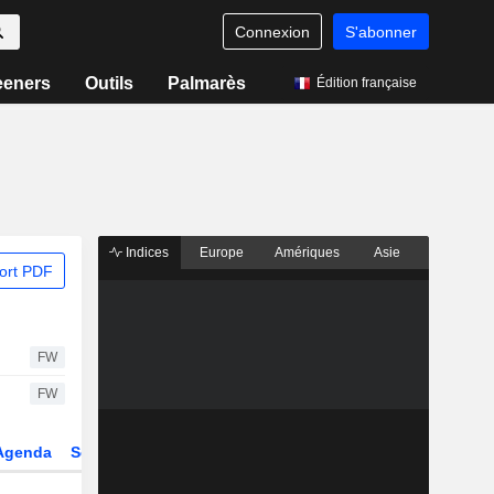
Connexion
S'abonner
eeners
Outils
Palmarès
Édition française
Indices
Europe
Amériques
Asie
ort PDF
FW
FW
Agenda
Secteur
Dérivés
Fonds et ETFs