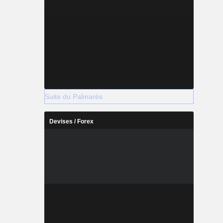
Suite du Palmarès
Devises / Forex