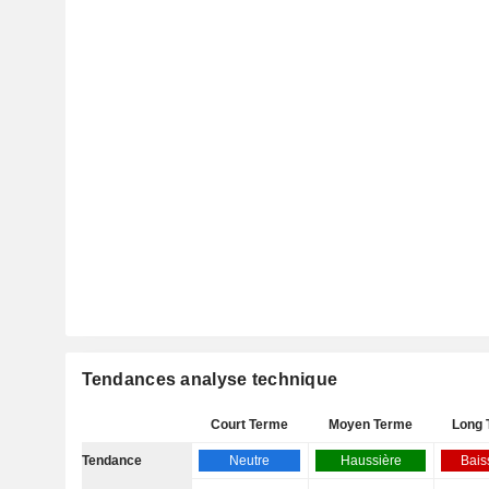
Tendances analyse technique
Court Terme
Moyen Terme
Long 
Tendance
Neutre
Haussière
Bais