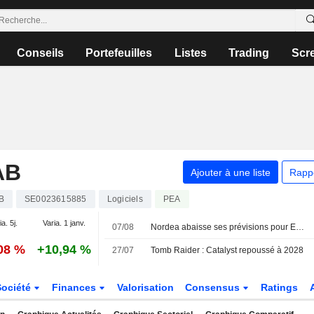
Conseils
Portefeuilles
Listes
Trading
Scr
AB
Ajouter à une liste
Rapp
B
SE0023615885
Logiciels
PEA
ia. 5j.
Varia. 1 janv.
07/08
Nordea abaisse ses prévisions pour Embracer mais réitère son conseil à l'achat
,08 %
+10,94 %
27/07
Tomb Raider : Catalyst repoussé à 2028
Société
Finances
Valorisation
Consensus
Ratings