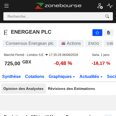
ENERGEAN PLC
725,00
p
-0,48 %
ENERGEAN PLC
Consensus Energean plc
Actions
ENOG
GB0
Marché Fermé -
London S.E.
17:35:29 06/08/2026
Varia. 1 janv.
GBX
-0,48 %
725,00
-18,17 %
Synthèse
Cotations
Graphiques
Actualités
Soci
Opinion des Analystes
Révisions des Estimations