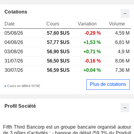
Cotations
Date
Cours
Variation
Volume
05/08/26
57,60 $US
-0,29 %
4,59 M
04/08/26
57,77 $US
+1,53 %
6,81 M
03/08/26
56,90 $US
+0,71 %
4,9 M
31/07/26
56,50 $US
-0,16 %
8,06 M
30/07/26
56,59 $US
+0,04 %
7,36 M
Plus de cotations
Cours en différé NYSE
Profil Société
Fifth Third Bancorp est un groupe bancaire organisé autour
de 3 pôles d'activités : - banque de détail (59,3% du Produit