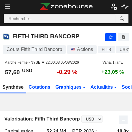
FIFTH THIRD BANCORP
57,60
$
-0,29 %
FIFTH THIRD BANCORP
Cours Fifth Third Bancorp
Actions
FITB
US31
Marché Fermé -
NYSE
22:00:03 05/08/2026
Varia. 1 janv.
USD
-0,29 %
57,60
+23,05 %
Synthèse
Cotations
Graphiques
Actualités
Soci
Valorisation: Fifth Third Bancorp
Capitalisation
52,24 Md
PER 2026 *
18,8x