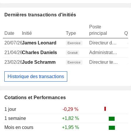
Dernières transactions d'initiés
Poste
Date
Initié
Type
principal
Qua
20/07/26
James Leonard
Directeur des operations
8
Exercice
21/04/26
Charles Daniels
Administrateur
Gratuit
23/02/26
Jude Schramm
Directeur technique
5
Exercice
Historique des transactions
Cotations et Performances
1 jour
-0,29 %
1 semaine
+1,82 %
Mois en cours
+1,95 %