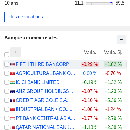
10 ans
11,1
59,5
Plus de cotations
Banques commerciales
Varia.
Varia. 5j.
FIFTH THIRD BANCORP
-0,29 %
+1,82 %
+
AGRICULTURAL BANK OF CHINA LIMITED
0,00 %
-8,76 %
+
ICICI BANK LIMITED
+0,19 %
+1,32 %
ANZ GROUP HOLDINGS LIMITED
-0,07 %
+1,23 %
+
CRÉDIT AGRICOLE S.A.
-0,10 %
+5,36 %
+
INDUSTRIAL BANK CO., LTD.
-1,08 %
-1,24 %
-
PT BANK CENTRAL ASIA TBK
-0,77 %
+2,79 %
-
QATAR NATIONAL BANK (Q.P.S.C.)
+1,18 %
+2,38 %