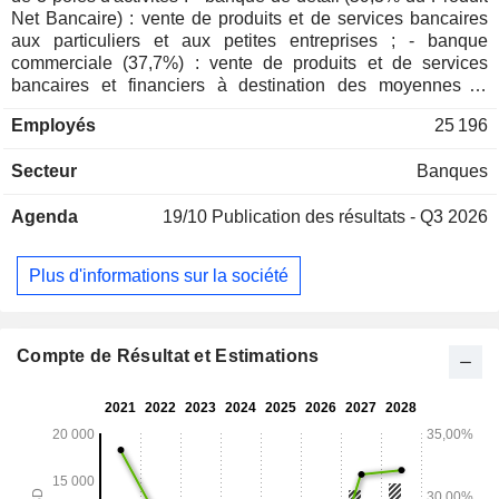
Net Bancaire) : vente de produits et de services bancaires
aux particuliers et aux petites entreprises ; - banque
commerciale (37,7%) : vente de produits et de services
bancaires et financiers à destination des moyennes et
grandes entreprises, des institutions gouvernementales et
Employés
25 196
des professionnels ; - prestations de services
d'investissement (3%) : prestations de conseil en
Secteur
Banques
placements, gestion d'actifs, prestations de courtage, etc. A
fin 2024, le groupe gère 167,2 MdsUSD d'encours de dépôts
Agenda
19/10
Publication des résultats - Q3 2026
et 117,6 MdsUSD d'encours de crédits. La
commercialisation des produits et services est assurée au
travers d'un réseau de 1 089 centres bancaires implantés
Plus d'informations sur la société
aux Etats-Unis.
Compte de Résultat et Estimations