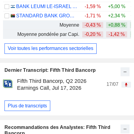
BANK LEUMI LE-ISRAEL B.M.
-1,59 %
+5,00 %
+
STANDARD BANK GROUP LIMITED
-1,71 %
+2,34 %
+
Moyenne
-0,43 %
+0,88 %
+
Moyenne pondérée par Capi.
-0,20 %
-1,42 %
+
Voir toutes les performances sectorielles
Dernier Transcript: Fifth Third Bancorp
Fifth Third Bancorp, Q2 2026
17/07
Earnings Call, Jul 17, 2026
Plus de transcripts
Recommandations des Analystes: Fifth Third
Bancorp