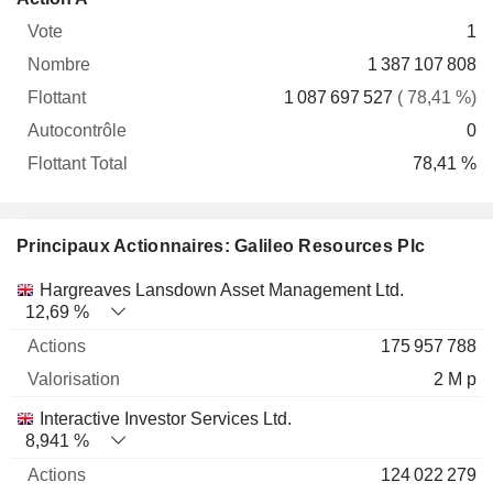
Vote
Nombre
Flottant
Autocontrôle
Total
1
1 387 107 808
1 087 697 527
( 78,41 %)
0
78,41 %
Principaux Actionnaires: Galileo Resources Plc
Nom
Actions
%
Valorisation
Hargreaves Lansdown Asset Management Ltd.
12,69 %
175 957 788
2 M p
Interactive Investor Services Ltd.
8,941 %
124 022 279