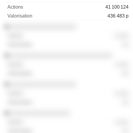
41 100 124
436 483 p
░░░░░░░░░░░░░░░░░░░░
░ ░░░
░░
░░░░░░░░░░░░░░░░░░░░░░░░░░░░░░░
░ ░░░
░░
░░░░░░░░░░░░░░░░░░░░
░ ░░░
░░
░░░░░░░░░░░░░░░░░░
░ ░░░
░░