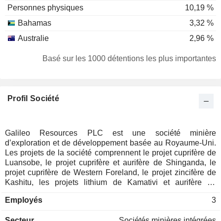
Personnes physiques
10,19 %
Bahamas
3,32 %
Australie
2,96 %
Basé sur les 1000 détentions les plus importantes
Profil Société
Galileo Resources PLC est une société minière
d’exploration et de développement basée au Royaume-Uni.
Les projets de la société comprennent le projet cuprifère de
Luansobe, le projet cuprifère et aurifère de Shinganda, le
projet cuprifère de Western Foreland, le projet zincifère de
Kashitu, les projets lithium de Kamativi et aurifère de
Bulawayo, le projet de la ceinture cuprifère du Kalahari,
Employés
3
ainsi que le projet cuprifère et aurifère de Ferber. La société
détient une participation de 75 % dans le projet de
Secteur
Sociétés minières intégrées