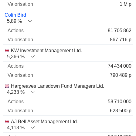
1 M p
Colin Bird
5,89 %
81 705 862
867 716 p
KW Investment Management Ltd.
5,366 %
74 434 000
790 489 p
Hargreaves Lansdown Fund Managers Ltd.
4,233 %
58 710 000
623 500 p
AJ Bell Asset Management Ltd.
4,113 %