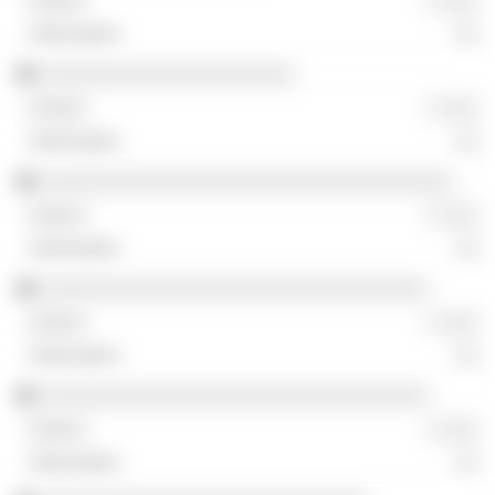
░ ░░░
░░
░░░░░░░░░░░░░░░░░░░░░
░ ░░░
░░
░░░░░░░░░░░░░░░░░░░░░░░░░░░░░░░░░░
░ ░░░
░░
░░░░░░░░░░░░░░░░░░░░░░░░░░░░░░░░
░ ░░░
░░
░░░░░░░░░░░░░░░░░░░░░░░░░░░░░░░░
░ ░░░
░░