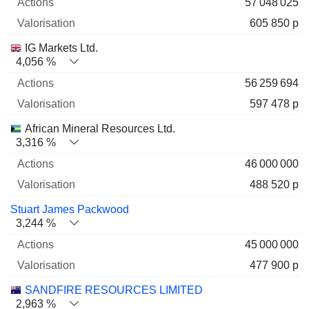
57 048 025
605 850 p
IG Markets Ltd.
4,056 %
56 259 694
597 478 p
African Mineral Resources Ltd.
3,316 %
46 000 000
488 520 p
Stuart James Packwood
3,244 %
45 000 000
477 900 p
SANDFIRE RESOURCES LIMITED
2,963 %