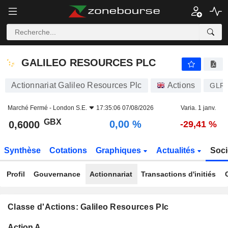
GALILEO RESOURCES PLC
0,6000
p
0,00 %
GALILEO RESOURCES PLC
Actionnariat Galileo Resources Plc
Actions
GLR
Marché Fermé -
London S.E.
17:35:06 07/08/2026
Varia. 1 janv.
GBX
0,00 %
0,6000
-29,41 %
Synthèse
Cotations
Graphiques
Actualités
Soci
Profil
Gouvernance
Actionnariat
Transactions d'initiés
Classe d'Actions: Galileo Resources Plc
Flottant
Action A