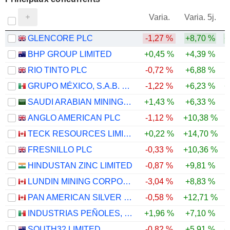
V
Varia.
Varia. 5j.
GLENCORE PLC
-1,27 %
+8,70 %
+
BHP GROUP LIMITED
+0,45 %
+4,39 %
RIO TINTO PLC
-0,72 %
+6,88 %
GRUPO MÉXICO, S.A.B. DE C.V.
-1,22 %
+6,23 %
+
SAUDI ARABIAN MINING COMPANY (MAADEN)
+1,43 %
+6,33 %
ANGLO AMERICAN PLC
-1,12 %
+10,38 %
TECK RESOURCES LIMITED
+0,22 %
+14,70 %
FRESNILLO PLC
-0,33 %
+10,36 %
HINDUSTAN ZINC LIMITED
-0,87 %
+9,81 %
LUNDIN MINING CORPORATION
-3,04 %
+8,83 %
PAN AMERICAN SILVER CORP.
-0,58 %
+12,71 %
INDUSTRIAS PEÑOLES, S.A.B. DE C.V.
+1,96 %
+7,10 %
SOUTH32 LIMITED
-0,82 %
+5,91 %
+