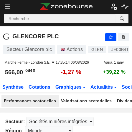
GLENCORE PLC
566,00
p
-1,27 %
GLENCORE PLC
Secteur Glencore plc
Actions
GLEN
JE00B4T
Marché Fermé -
London S.E.
17:35:14 06/08/2026
Varia. 1 janv.
GBX
-1,27 %
566,00
+39,22 %
Synthèse
Cotations
Graphiques
Actualités
Soci
Performances sectorielles
Valorisations sectorielles
Dividen
Secteur:
Région: