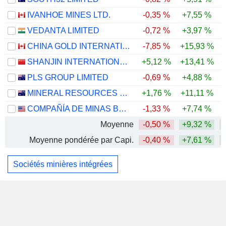
IVANHOE MINES LTD.
-0,35 %
+7,55 %
VEDANTA LIMITED
-0,72 %
+3,97 %
CHINA GOLD INTERNATIONAL RESOURCES CORP. LTD.
-7,85 %
+15,93 %
+
SHANJIN INTERNATIONAL GOLD CO., LTD.
+5,12 %
+13,41 %
+
PLS GROUP LIMITED
-0,69 %
+4,88 %
-
MINERAL RESOURCES LIMITED
+1,76 %
+11,11 %
COMPAÑÍA DE MINAS BUENAVENTURA S.A.A.
-1,33 %
+7,74 %
Moyenne
-0,50 %
+9,32 %
Moyenne pondérée par Capi.
-0,40 %
+7,61 %
Sociétés minières intégrées