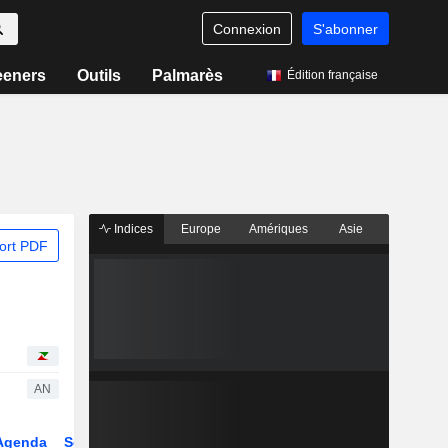
Connexion
S'abonner
eeners
Outils
Palmarès
Édition française
Indices
Europe
Amériques
Asie
ort PDF
AN
Agenda
Secteur
Dérivés