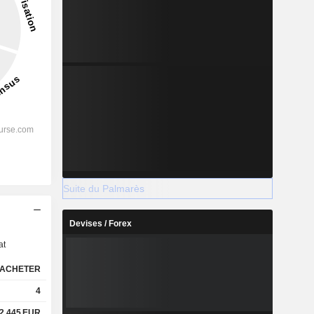
Suite du Palmarès
s
Devises / Forex
at
ACHETER
4
2,445
EUR