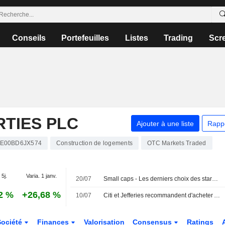
Conseils
Portefeuilles
Listes
Trading
Scr
TIES PLC
Ajouter à une liste
Rapp
IE00BD6JX574
Construction de logements
OTC Markets Traded
 5j.
Varia. 1 janv.
20/07
Small caps - Les derniers choix des stars de la gestion
2 %
+26,68 %
10/07
Citi et Jefferies recommandent d'acheter AstraZeneca après sa chute
Société
Finances
Valorisation
Consensus
Ratings