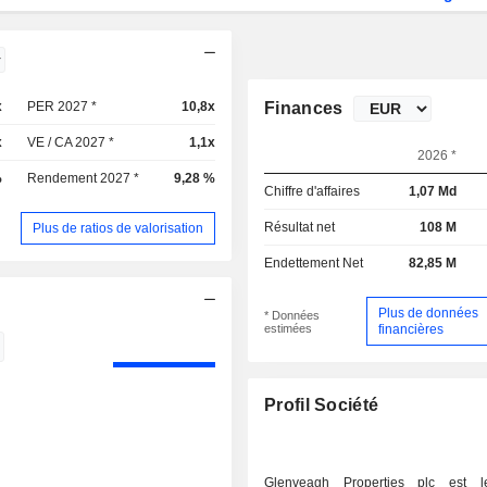
x
PER 2027 *
10,8x
Finances
x
VE / CA 2027 *
1,1x
2026 *
%
Rendement 2027 *
9,28 %
Chiffre d'affaires
1,07 Md
Résultat net
108 M
Plus de ratios de valorisation
Endettement Net
82,85 M
Plus de données
* Données
estimées
financières
Profil Société
Glenveagh Properties plc est l