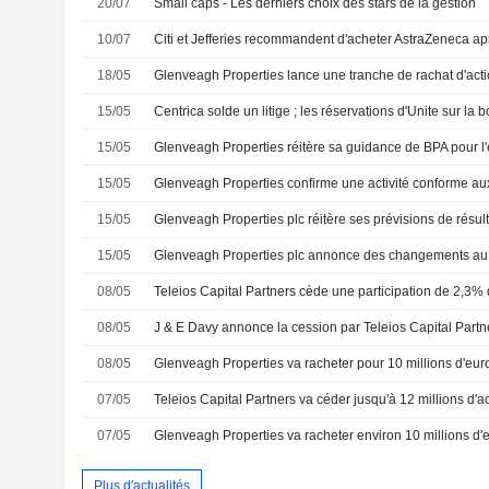
20/07
Small caps - Les derniers choix des stars de la gestion
10/07
Citi et Jefferies recommandent d'acheter AstraZeneca ap
18/05
15/05
Centrica solde un litige ; les réservations d'Unite sur la 
15/05
Glenveagh Properties réitère sa guidance de BPA pour l
15/05
15/05
Glenveagh Properties plc réitère ses prévisions de résult
15/05
Glenveagh Properties plc annonce des changements au 
08/05
08/05
08/05
07/05
07/05
Plus d'actualités