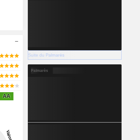
Suite du Palmarès
Palmarès
AA