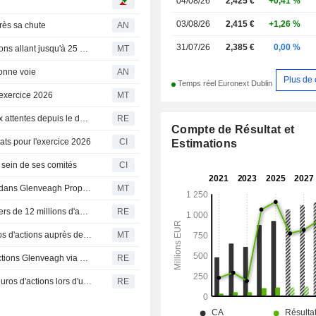
04/08/26
2,425 €
+0,41 %
03/08/26
2,415 €
+1,26 %
rès sa chute
AN
31/07/26
2,385 €
0,00 %
Glenveagh Properties lance une tranche de rachat d'actions allant jusqu'à 25 millions d'euros
MT
bonne voie
AN
Plus de 
Temps réel Euronext Dublin
'exercice 2026
MT
Glenveagh Properties confirme une activité conforme aux attentes depuis le début de l'exercice
RE
Compte de Résultat et
ats pour l'exercice 2026
CI
Estimations
sein de ses comités
CI
Teleios Capital Partners cède une participation de 2,3% dans Glenveagh Properties
MT
J & E Davy annonce la cession par Teleios Capital Partners de 12 millions d'actions Glenveagh à 2,15 euros l'unité
RE
Glenveagh Properties va racheter pour 10 millions d'euros d'actions auprès de Teleios Capital
MT
Teleios Capital Partners va céder jusqu'à 12 millions d'actions Glenveagh via un placement
RE
Glenveagh Properties va racheter environ 10 millions d'euros d'actions lors d'un placement secondaire en vue de leur annulation
RE