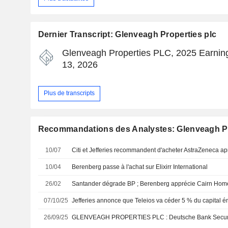
Dernier Transcript: Glenveagh Properties plc
Glenveagh Properties PLC, 2025 Earning
13, 2026
Plus de transcripts
Recommandations des Analystes: Glenveagh Pr
10/07
Citi et Jefferies recommandent d'acheter AstraZeneca ap
10/04
Berenberg passe à l'achat sur Elixirr International
26/02
Santander dégrade BP ; Berenberg apprécie Cairn Hom
07/10/25
Jefferies annonce que Teleios va céder 5 % du capital 
26/09/25
GLENVEAGH PROPERTIES PLC : Deutsche Bank Securiti