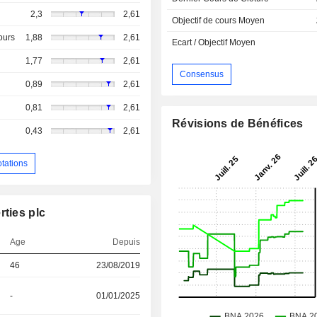
2,3
2,61
Objectif de cours Moyen
ours
1,88
2,61
Ecart / Objectif Moyen
1,77
2,61
Consensus
0,89
2,61
0,81
2,61
Révisions de Bénéfices
0,43
2,61
otations
rties plc
Age
Depuis
46
23/08/2019
-
01/01/2025