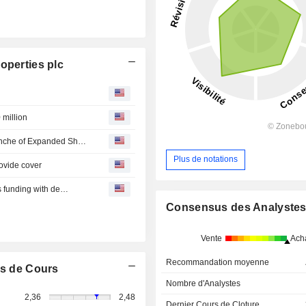
operties plc
million
Glenveagh Properties Kicks Off Up to EUR25 Million Tranche of Expanded Share Buyback
Plus de notations
ovide cover
ts funding with de…
Consensus des Analyste
Vente
Ach
Recommandation moyenne
s de Cours
Nombre d'Analystes
2,36
2,48
Dernier Cours de Cloture