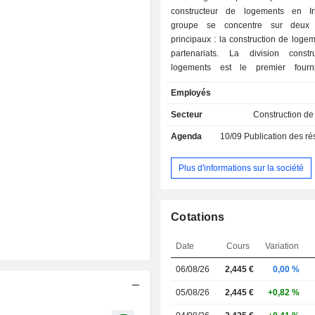
constructeur de logements en Ir
groupe se concentre sur deux
principaux : la construction de logem
partenariats. La division const
logements est le premier fourn
maisons individuelles en Irlande, pri
Employés
à Dublin et dans sa région. La
partenariats vise à créer des c
Secteur
Construction d
dynamiques à travers le pays g
Agenda
10/09
Publication des résultat
mélange de programmes imm
comprenant des maisons individ
banlieue et des logements collectif
Plus d'informations sur la société
Souvent financés ou acquis par l'E
organismes publics, ces projets per
proposer des logements abordab
Cotations
qualité pour tous.
Date
Cours
Variation
06/08/26
2,445
€
0,00 %
05/08/26
2,445 €
+0,82 %