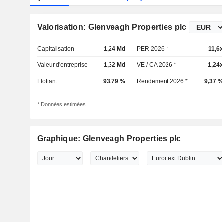
Valorisation: Glenveagh Properties plc
Capitalisation
1,24 Md
PER 2026 *
11,6
Valeur d'entreprise
1,32 Md
VE / CA 2026 *
1,24
Flottant
93,79 %
Rendement 2026 *
9,37 
* Données estimées
Graphique: Glenveagh Properties plc