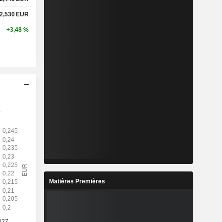
2,530
EUR
+3,48 %
Matières Premières