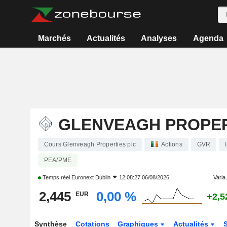
Marchés
Actualités
Analyses
Agenda
GLENVEAGH PROPER
Cours Glenveagh Properties plc
Actions
GVR
PEA/PME
Temps réel
Euronext Dublin
12:08:27 06/08/2026
Varia.
2,445
0,00 %
EUR
+2,5
Synthèse
Cotations
Graphiques
Actualités