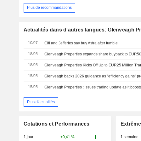
Plus de recommandations
Actualités dans d'autres langues: Glenveagh Pr
10/07
Citi and Jefferies say buy Astra after tumble
18/05
Glenveagh Properties expands share buyback to EUR50 
18/05
15/05
Glenveagh backs 2026 guidance as "efficiency gains" pr
15/05
Glenveagh Properties : issues trading update as it boos
Plus d'actualités
Cotations et Performances
Extrême
1 jour
+0,41 %
1 semaine