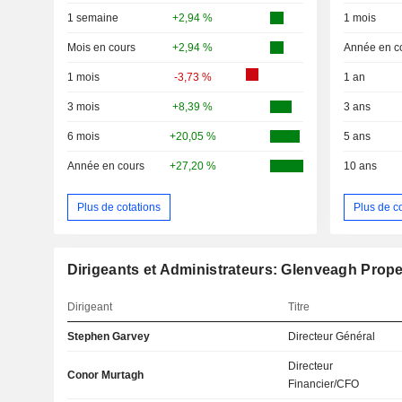
1 semaine
+2,94 %
1 mois
Mois en cours
+2,94 %
Année en c
1 mois
-3,73 %
1 an
3 mois
+8,39 %
3 ans
6 mois
+20,05 %
5 ans
Année en cours
+27,20 %
10 ans
Plus de cotations
Plus de c
Dirigeants et Administrateurs: Glenveagh Prope
Dirigeant
Titre
Stephen Garvey
Directeur Général
Directeur
Conor Murtagh
Financier/CFO