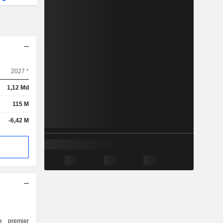
2027 *
1,12 Md
115 M
-6,42 M
e premier