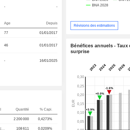
-
-
Age
Depuis
Révisions des estimations
77
01/01/2017
46
01/01/2017
Bénéfices annuels - Taux
surprise
-
16/01/2025
l
Quantité
% Capi.
2 200 000
0,4273%
Responsable communication publique
108 611
0,0209%