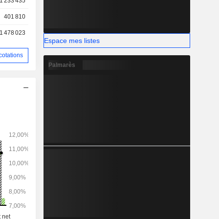
1 233 435
401 810
1 478 023
Espace mes listes
cotations
Palmarès