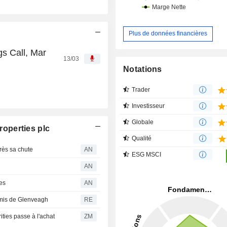
Plus de données financières
s Call, Mar
13/03
Notations
Trader
Investisseur
Globale
operties plc
Qualité
rès sa chute
AN
ESG MSCI
AN
es
AN
émis de Glenveagh
RE
es passe à l'achat
ZM