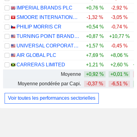
IMPERIAL BRANDS PLC
+0,76 %
-2,92 %
SMOORE INTERNATIONAL HOLDINGS LIMITED
-1,32 %
-3,05 %
-
PHILIP MORRIS CR
+0,54 %
-0,74 %
TURNING POINT BRANDS, INC.
+0,87 %
+10,77 %
UNIVERSAL CORPORATION
+1,57 %
-0,45 %
AIR GLOBAL PLC
+7,69 %
+8,06 %
-
CARRERAS LIMITED
+1,21 %
+2,60 %
+
Moyenne
+0,92 %
+0,01 %
Moyenne pondérée par Capi.
-0,37 %
-6,51 %
Voir toutes les performances sectorielles