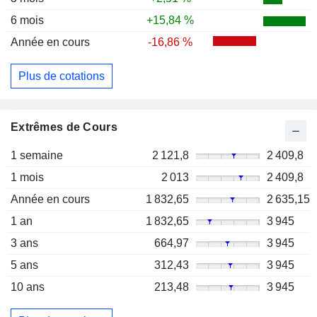
6 mois
+15,84 %
Année en cours
-16,86 %
Plus de cotations
Extrêmes de Cours
1 semaine
2 121,8
2 409,8
1 mois
2 013
2 409,8
Année en cours
1 832,65
2 635,15
1 an
1 832,65
3 945
3 ans
664,97
3 945
5 ans
312,43
3 945
10 ans
213,48
3 945