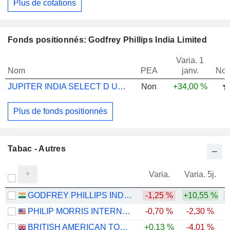
Plus de cotations
Fonds positionnés: Godfrey Phillips India Limited
Varia. 1
Nom
PEA
janv.
Not
JUPITER INDIA SELECT D USD ACC
Non
+34,00 %
Plus de fonds positionnés
Tabac - Autres
Varia.
Varia. 5j.
GODFREY PHILLIPS INDIA LIMITED
-1,25 %
+10,55 %
-
PHILIP MORRIS INTERNATIONAL, INC.
-0,70 %
-2,30 %
+
BRITISH AMERICAN TOBACCO P.L.C.
+0,13 %
-4,01 %