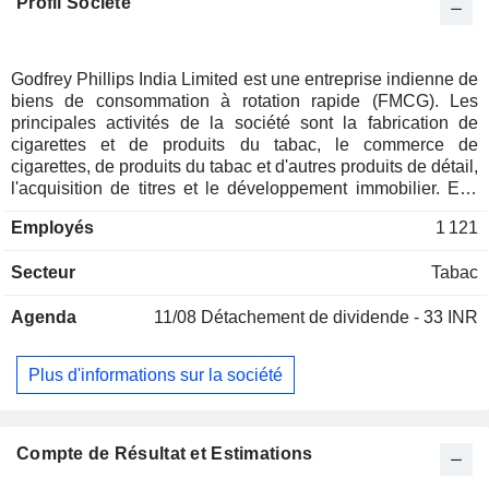
Profil Société
Godfrey Phillips India Limited est une entreprise indienne de
biens de consommation à rotation rapide (FMCG). Les
principales activités de la société sont la fabrication de
cigarettes et de produits du tabac, le commerce de
cigarettes, de produits du tabac et d'autres produits de détail,
l'acquisition de titres et le développement immobilier. Elle
est également présente dans le secteur de la confiserie et
Employés
1 121
dans le commerce du tabac non manufacturé. Ses segments
comprennent les cigarettes, le tabac et les produits
Secteur
Tabac
connexes, la vente au détail et les produits connexes, et
autres. Ses marques de cigarettes comprennent Four
Agenda
11/08
Détachement de dividende - 33 INR
Square, Red and White, Cavanders, Stellar, Focus,
Originals International et d'autres. La société fabrique et
distribue également la marque Marlboro, dans le cadre d'un
Plus d'informations sur la société
accord de licence avec Philip Morris. Son point de vente,
24Seven, est un magasin de proximité ouvert 24 heures sur
24, qui compte environ 150 magasins/kiosques répartis
dans les régions de Delhi NCR, du Punjab et du Telangana.
Compte de Résultat et Estimations
Ses clients B2B sont des grossistes, des détaillants et