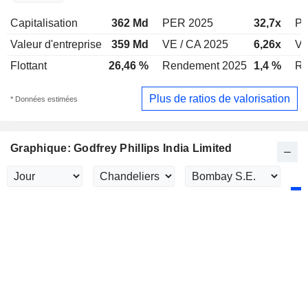
Capitalisation
362 Md
PER 2025
32,7x
PE
Valeur d'entreprise
359 Md
VE / CA 2025
6,26x
VE
Flottant
26,46 %
Rendement 2025
1,4 %
Re
Plus de ratios de valorisation
* Données estimées
Graphique: Godfrey Phillips India Limited