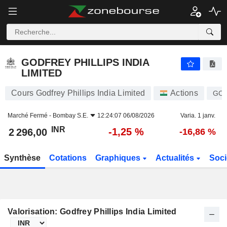
GODFREY PHILLIPS INDIA LIMITED
2 296,00
₹
-1,25 %
GODFREY PHILLIPS INDIA
LIMITED
Cours Godfrey Phillips India Limited
Actions
GO
Marché Fermé -
Bombay S.E.
12:24:07 06/08/2026
Varia. 1 janv.
INR
-1,25 %
2 296,00
-16,86 %
Synthèse
Cotations
Graphiques
Actualités
Soci
Valorisation: Godfrey Phillips India Limited