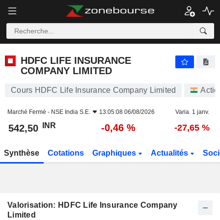
HDFC LIFE INSURANCE COMPANY LIMITED
542,50
₹
-0,46 %
HDFC LIFE INSURANCE
COMPANY LIMITED
Cours HDFC Life Insurance Company Limited
Actio
Marché Fermé -
NSE India S.E.
13:05:08 06/08/2026
Varia. 1 janv.
INR
-0,46 %
542,50
-27,65 %
Synthèse
Cotations
Graphiques
Actualités
Soci
Valorisation: HDFC Life Insurance Company
Limited