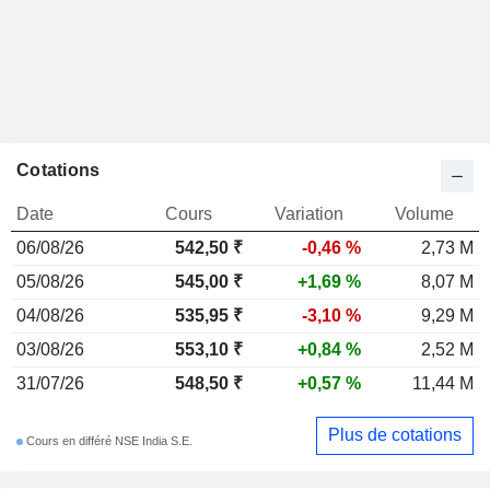
Cotations
Date
Cours
Variation
Volume
06/08/26
542,50
₹
-0,46 %
2,73 M
05/08/26
545,00 ₹
+1,69 %
8,07 M
04/08/26
535,95 ₹
-3,10 %
9,29 M
03/08/26
553,10 ₹
+0,84 %
2,52 M
31/07/26
548,50 ₹
+0,57 %
11,44 M
Plus de cotations
Cours en différé NSE India S.E.