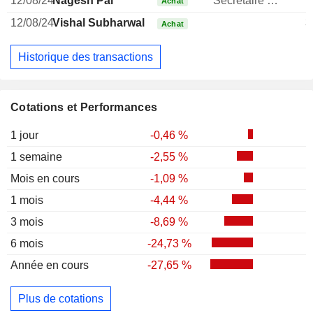
12/08/24
Nagesh Pai
Secretaire general
Achat
12/08/24
Vishal Subharwal
3
Achat
Historique des transactions
Cotations et Performances
1 jour
-0,46 %
1 semaine
-2,55 %
Mois en cours
-1,09 %
1 mois
-4,44 %
3 mois
-8,69 %
6 mois
-24,73 %
Année en cours
-27,65 %
Plus de cotations