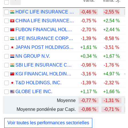
Varia.
Varia. 5j.
HDFC LIFE INSURANCE COMPANY LIMITED
-0,46 %
-2,55 %
-
CHINA LIFE INSURANCE COMPANY LIMITED
-0,75 %
+2,54 %
+
FUBON FINANCIAL HOLDING CO., LTD.
-2,70 %
+2,44 %
+
LIFE INSURANCE CORPORATION OF INDIA
-1,39 %
-8,58 %
-
JAPAN POST HOLDINGS CO., LTD.
+1,61 %
-3,51 %
+
NN GROUP N.V.
+0,34 %
+1,67 %
+
SBI LIFE INSURANCE COMPANY LIMITED
-0,98 %
-1,76 %
KGI FINANCIAL HOLDING CO., LTD.
-3,16 %
+4,97 %
+
T&D HOLDINGS, INC.
-1,39 %
-2,32 %
+
GLOBE LIFE INC.
+1,17 %
+1,66 %
+
Moyenne
-0,77 %
-1,31 %
+
Moyenne pondérée par Capi.
-0,86 %
-0,71 %
+
Voir toutes les performances sectorielles