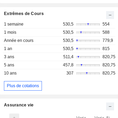
Extrêmes de Cours
1 semaine
530,5
554
1 mois
530,5
588
Année en cours
530,5
779,9
1 an
530,5
815
3 ans
511,4
820,75
5 ans
457,8
820,75
10 ans
307
820,75
Plus de cotations
Assurance vie