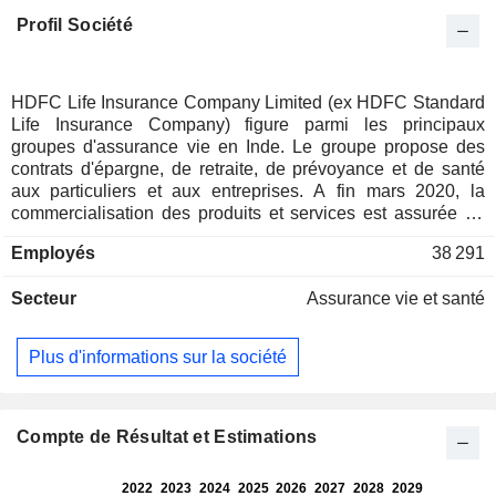
Profil Société
HDFC Life Insurance Company Limited (ex HDFC Standard
Life Insurance Company) figure parmi les principaux
groupes d'assurance vie en Inde. Le groupe propose des
contrats d'épargne, de retraite, de prévoyance et de santé
aux particuliers et aux entreprises. A fin mars 2020, la
commercialisation des produits et services est assurée au
travers d'un réseau de 421 agences implantées en Inde, et
Employés
38 291
via des agences de plus 270 banques et partenaires.
Secteur
Assurance vie et santé
Plus d'informations sur la société
Compte de Résultat et Estimations