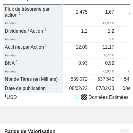
Flux de trésorerie par
1,475
1,67
1
1
action
Variation
-
13,23 %
4
1
Dividende / Action
1,2
1,2
Variation
-
0 %
1
Actif net par Action
12,09
12,17
1
Variation
-
0,73 %
-4
1
BNA
0,93
0,92
Variation
-
-1,08 %
-39
Nbr de Titres (en Milliers)
539 072
537 540
547
Date de publication
08/02/22
07/02/23
08/0
1
USD
Données Estimées
Ratios de Valorisation