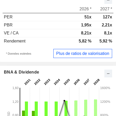
2026 *
2027 *
PER
51x
127x
PBR
1,95x
2,21x
VE / CA
8,21x
8,1x
Rendement
5,82 %
5,92 %
Plus de ratios de valorisation
* Données estimées
BNA & Dividende