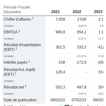
Période Fiscale :
2021
2022
2023
Décembre
1
Chiffre d'affaires
1 858
2 038
2 15
Variation
-
9,66 %
5,95
1
EBITDA
986,8
954,1
1 16
Variation
-
-3,32 %
21,79
Résultat d'exploitation
302,5
333,3
412,
1
(EBIT)
Variation
-
10,16 %
23,66
1
Intérêts payés
-158
-172,9
-200,
Résultat Avt. Impôt
128,4
-
314,
1
(EBT)
Variation
-
-
1
Résultat net
502,3
497,8
304,
Variation
-
-0,89 %
-38,87
Date de publication
08/02/22
07/02/23
08/02/2