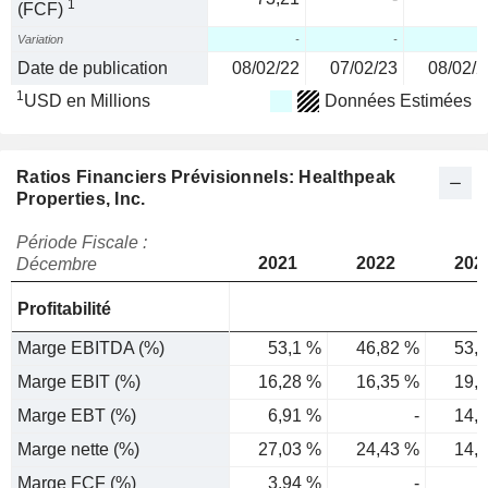
1
(FCF)
Variation
-
-
Date de publication
08/02/22
07/02/23
08/02/2
1
USD en Millions
Données Estimées
Ratios Financiers Prévisionnels: Healthpeak
Properties, Inc.
Période Fiscale :
2021
2022
202
Décembre
Profitabilité
Marge EBITDA (%)
53,1 %
46,82 %
53,
Marge EBIT (%)
16,28 %
16,35 %
19,
Marge EBT (%)
6,91 %
-
14,
Marge nette (%)
27,03 %
24,43 %
14,
Marge FCF (%)
3,94 %
-