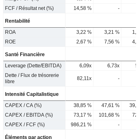
FCF / Résultat net (%)
14,58 %
-
Rentabilité
ROA
3,22 %
3,21 %
1,
ROE
2,67 %
7,56 %
4,
Santé Financière
Leverage (Dette/EBITDA)
6,09x
6,73x
5
Dette / Flux de trésorerie
82,11x
-
libre
Intensité Capitalistique
CAPEX / CA (%)
38,85 %
47,61 %
39,
CAPEX / EBITDA (%)
73,17 %
101,68 %
72
CAPEX / FCF (%)
986,21 %
-
Éléments par action