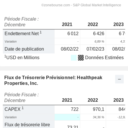
Période Fiscale :
2021
2022
2023
Décembre
1
Endettement Net
6 012
6 426
6 70
Variation
-
6,89 %
4,37
Date de publication
08/02/22
07/02/23
08/02/2
1
USD en Millions
Données Estimées
Flux de Trésorerie Prévisionnel: Healthpeak
Properties, Inc.
Période Fiscale :
2021
2022
2023
Décembre
1
CAPEX
722
970,1
844,
Variation
-
34,36 %
-12,92
Flux de trésorerie libre
73,21
-