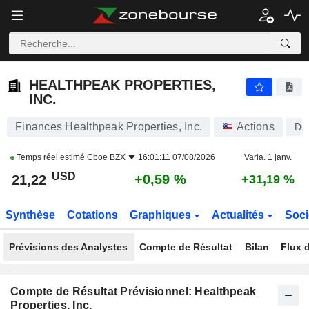
HEALTHPEAK PROPERTIES, INC.
21,22
$
+0,59 %
HEALTHPEAK PROPERTIES,
INC.
Finances Healthpeak Properties, Inc.
Actions
DO
Temps réel estimé
Cboe BZX
16:01:11 07/08/2026
Varia. 1 janv.
USD
+0,59 %
21,22
+31,19 %
Synthèse
Cotations
Graphiques
Actualités
Soci
Prévisions des Analystes
Compte de Résultat
Bilan
Flux d
Compte de Résultat Prévisionnel: Healthpeak
Properties, Inc.