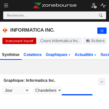
-.-
INFORMATICA INC.
24,79
$
-
%
INFORMATICA INC.
Cours Informatica Inc.
Actions
Instrument Inactif
Synthèse
Cotations
Graphiques
Actualités
Soci
Graphique: Informatica Inc.