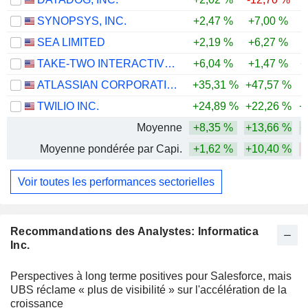
SYNOPSYS, INC.
+2,47 %
+7,00 %
-
SEA LIMITED
+2,19 %
+6,27 %
-
TAKE-TWO INTERACTIVE SOFTWARE, INC.
+6,04 %
+1,47 %
+
ATLASSIAN CORPORATION
+35,31 %
+47,57 %
-
TWILIO INC.
+24,89 %
+22,26 %
+
Moyenne
+8,35 %
+13,66 %
+
Moyenne pondérée par Capi.
+1,62 %
+10,40 %
Voir toutes les performances sectorielles
Recommandations des Analystes: Informatica
Inc.
Perspectives à long terme positives pour Salesforce, mais
UBS réclame « plus de visibilité » sur l'accélération de la
croissance