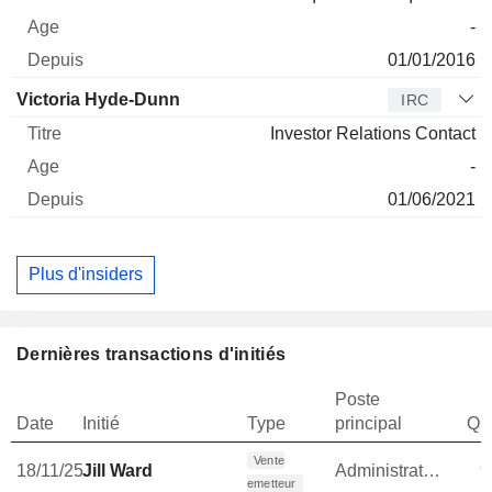
-
01/01/2016
Victoria Hyde-Dunn
IRC
Investor Relations Contact
-
01/06/2021
Plus d'insiders
Dernières transactions d'initiés
Poste
Date
Initié
Type
principal
Qua
Vente
18/11/25
Jill Ward
Administrateur
9
emetteur