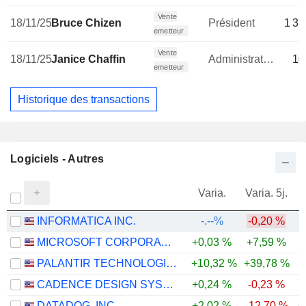
Vente
18/11/25
Bruce Chizen
Président
1 37
emetteur
Vente
18/11/25
Janice Chaffin
Administrateur
10
emetteur
Historique des transactions
Logiciels - Autres
Varia.
Varia. 5j.
INFORMATICA INC.
-.--%
-0,20 %
MICROSOFT CORPORATION
+0,03 %
+7,59 %
PALANTIR TECHNOLOGIES INC.
+10,32 %
+39,78 %
CADENCE DESIGN SYSTEMS, INC.
+0,24 %
-0,23 %
DATADOG, INC.
+2,02 %
-12,70 %
+