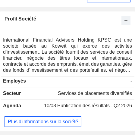
Profil Société
International Financial Advisers Holding KPSC est une
société basée au Koweït qui exerce des activités
d'investissement. La société fournit des services de conseil
financier, négocie des titres locaux et internationaux,
contracte et accorde des emprunts, émet des garanties, gère
des fonds d’investissement et des portefeuilles, et négocie
des contrats à terme. L’activité principale de la société
Employés
-
s’articule autour de deux segments : la gestion d’actifs et les
services d’investissement. Le segment de la gestion d’actifs
Secteur
Services de placements diversifiés
comprend la gestion de fonds et la gestion de patrimoine. Le
segment des services d’investissement comprend la
Agenda
10/08
Publication des résultats - Q2 2026
participation de base, qui consiste en des participations
majoritaires dans des sociétés de divers secteurs ;
l’investissement stratégique, qui soutient les partenariats
Plus d'informations sur la société
avec des sociétés internationales ; et l’investissement de
portefeuille.