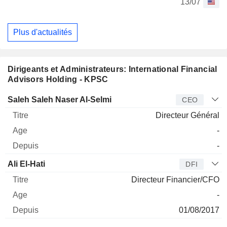
13/07
Plus d'actualités
Dirigeants et Administrateurs: International Financial
Advisors Holding - KPSC
Dirigeant
Titre
Age
Depuis
Saleh Saleh Naser Al-Selmi
CEO
Directeur Général
-
-
Ali El-Hati
DFI
Directeur Financier/CFO
-
01/08/2017