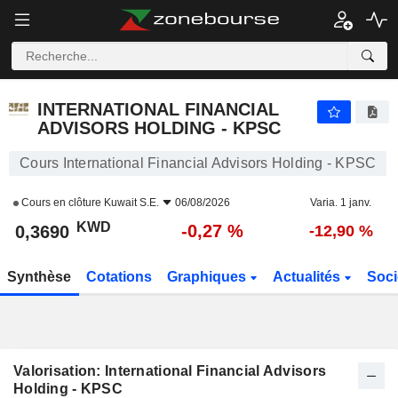
INTERNATIONAL FINANCIAL ADVISORS HOLDING - KPSC
0,3690
KWD
-0,27 %
INTERNATIONAL FINANCIAL
ADVISORS HOLDING - KPSC
Cours International Financial Advisors Holding - KPSC
Cours en clôture
Kuwait S.E.
06/08/2026
Varia. 1 janv.
KWD
-0,27 %
0,3690
-12,90 %
Synthèse
Cotations
Graphiques
Actualités
Soci
Valorisation: International Financial Advisors
Holding - KPSC