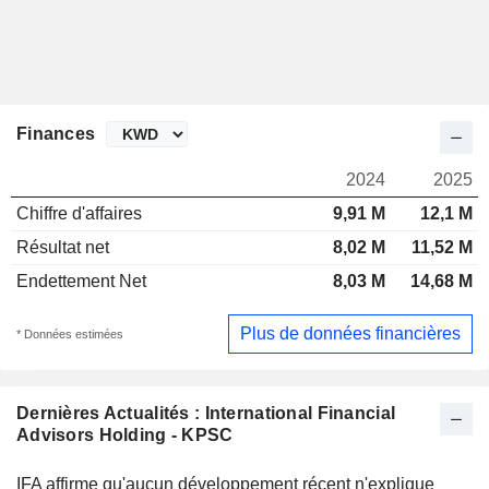
Finances
2024
2025
Chiffre d'affaires
9,91 M
12,1 M
Résultat net
8,02 M
11,52 M
Endettement Net
8,03 M
14,68 M
Plus de données financières
* Données estimées
Dernières Actualités : International Financial
Advisors Holding - KPSC
IFA affirme qu'aucun développement récent n'explique