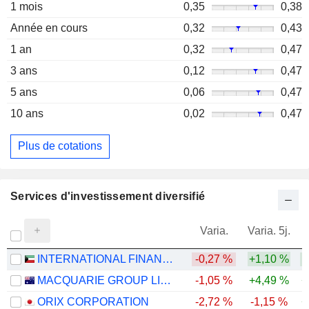
1 mois
0,35
0,38
Année en cours
0,32
0,43
1 an
0,32
0,47
3 ans
0,12
0,47
5 ans
0,06
0,47
10 ans
0,02
0,47
Plus de cotations
Services d'investissement diversifié
Varia.
Varia. 5j.
INTERNATIONAL FINANCIAL ADVISORS HOLDING - KPSC
-0,27 %
+1,10 %
MACQUARIE GROUP LIMITED
-1,05 %
+4,49 %
+
ORIX CORPORATION
-2,72 %
-1,15 %
+