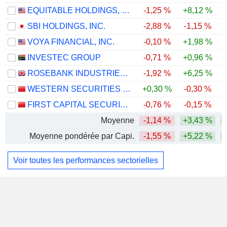
EQUITABLE HOLDINGS, INC.
-1,25 %
+8,12 %
SBI HOLDINGS, INC.
-2,88 %
-1,15 %
VOYA FINANCIAL, INC.
-0,10 %
+1,98 %
+
INVESTEC GROUP
-0,71 %
+0,96 %
+
ROSEBANK INDUSTRIES PLC
-1,92 %
+6,25 %
WESTERN SECURITIES CO.,LTD.
+0,30 %
-0,30 %
-
FIRST CAPITAL SECURITIES CO., LTD.
-0,76 %
-0,15 %
-
Moyenne
-1,14 %
+3,43 %
+
Moyenne pondérée par Capi.
-1,55 %
+5,22 %
+
Voir toutes les performances sectorielles