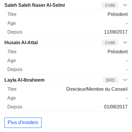
Administrateur
Titre
Age
Depuis
Saleh Saleh Naser Al-Selmi
CHM
Président
-
11/08/2017
Husain Al-Attal
CHM
Président
-
-
Layla Al-Ibraheem
BRD
Directeur/Membre du Conseil
-
01/08/2017
Plus d'insiders