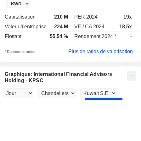
Capitalisation
210 M
PER 2024
19x
Valeur d'entreprise
224 M
VE / CA 2024
18,5x
V
Flottant
55,54 %
Rendement 2024 *
-
R
Plus de ratios de valorisation
* Données estimées
Graphique: International Financial Advisors
Holding - KPSC