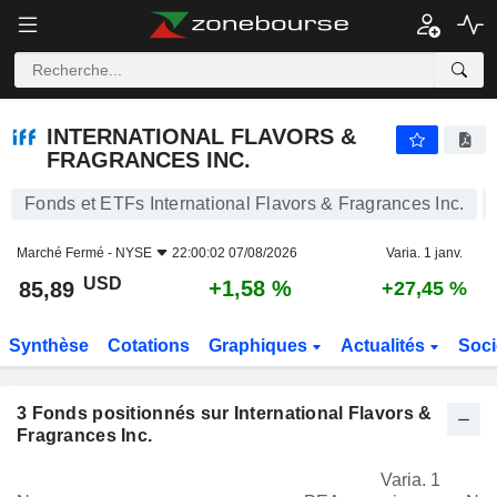
INTERNATIONAL FLAVORS & FRAGRANCES INC.
85,89
$
+1,58 %
INTERNATIONAL FLAVORS &
FRAGRANCES INC.
Fonds et ETFs International Flavors & Fragrances Inc.
Marché Fermé -
NYSE
22:00:02 07/08/2026
Varia. 1 janv.
USD
+1,58 %
85,89
+27,45 %
Synthèse
Cotations
Graphiques
Actualités
Soci
3
Fonds positionnés sur International Flavors &
Fragrances Inc.
Varia. 1