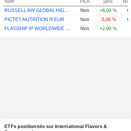
Nom
PEA
janv.
Not
RUSSELL INV GLOBAL HIGH DIV EQ P USD INC
Non
+6,00 %
PICTET-NUTRITION R EUR
Non
-5,00 %
FLAGSHIP IP WORLDWIDE FLEXIBLE A
Non
+2,00 %
ETFs positionnés sur International Flavors &