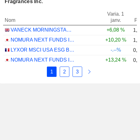
Fragrances Inc.
Varia. 1
Nom
janv.
Po
VANECK MORNINGSTAR US ESG WIDE MOAT UCITS ETF - USD
+6,08 %
1,
NOMURA NEXT FUNDS INTERNATIONAL EQUITY MSCI-KOKUSAI (YEN-HEDGED) ETF - JPY
+10,20 %
1,
LYXOR MSCI USA ESG BROAD CTB (DR) UCITS ETF - DIST - EUR
-.--%
0,
NOMURA NEXT FUNDS INTERNATIONAL EQUITY MSCI-KOKUSAI (UNHEDGED) ETF - JPY
+13,24 %
0,
1
2
3