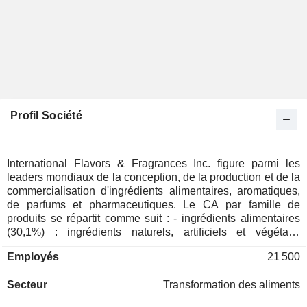
Profil Société
International Flavors & Fragrances Inc. figure parmi les
leaders mondiaux de la conception, de la production et de la
commercialisation d'ingrédients alimentaires, aromatiques,
de parfums et pharmaceutiques. Le CA par famille de
produits se répartit comme suit : - ingrédients alimentaires
(30,1%) : ingrédients naturels, artificiels et végétaux
(protéines de soja et de pois, émulsifiants, édulcorants)
Employés
21 500
destinés à la texture et à la formulation de produits
alimentaires, solutions de conservation naturelle
Secteur
Transformation des aliments
(antioxydants et antimicrobiens), etc. ; - ingrédients
aromatiques (22,8%) : destinés essentiellement aux