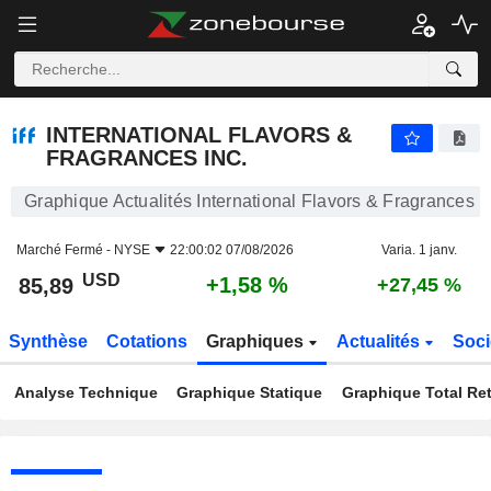
INTERNATIONAL FLAVORS & FRAGRANCES INC.
85,89
$
+1,58 %
INTERNATIONAL FLAVORS &
FRAGRANCES INC.
Graphique Actualités International Flavors & Fragrances I
Marché Fermé -
NYSE
22:00:02 07/08/2026
Varia. 1 janv.
USD
+1,58 %
85,89
+27,45 %
Synthèse
Cotations
Graphiques
Actualités
Soci
Analyse Technique
Graphique Statique
Graphique Total Re