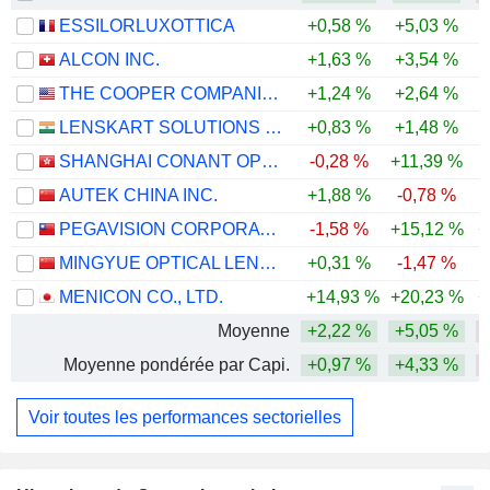
ESSILORLUXOTTICA
+0,58 %
+5,03 %
-
ALCON INC.
+1,63 %
+3,54 %
-
THE COOPER COMPANIES, INC.
+1,24 %
+2,64 %
LENSKART SOLUTIONS LIMITED
+0,83 %
+1,48 %
SHANGHAI CONANT OPTICAL CO., LTD.
-0,28 %
+11,39 %
-
AUTEK CHINA INC.
+1,88 %
-0,78 %
-
PEGAVISION CORPORATION
-1,58 %
+15,12 %
+
MINGYUE OPTICAL LENS CO.,LTD.
+0,31 %
-1,47 %
-
MENICON CO., LTD.
+14,93 %
+20,23 %
+
Moyenne
+2,22 %
+5,05 %
Moyenne pondérée par Capi.
+0,97 %
+4,33 %
-
Voir toutes les performances sectorielles