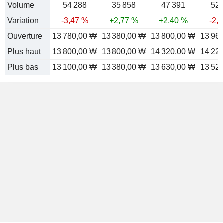
Volume
54 288
35 858
47 391
52 
Variation
-3,47 %
+2,77 %
+2,40 %
-2,
Ouverture
13 780,00 ₩
13 380,00 ₩
13 800,00 ₩
13 96
Plus haut
13 800,00 ₩
13 800,00 ₩
14 320,00 ₩
14 22
Plus bas
13 100,00 ₩
13 380,00 ₩
13 630,00 ₩
13 52