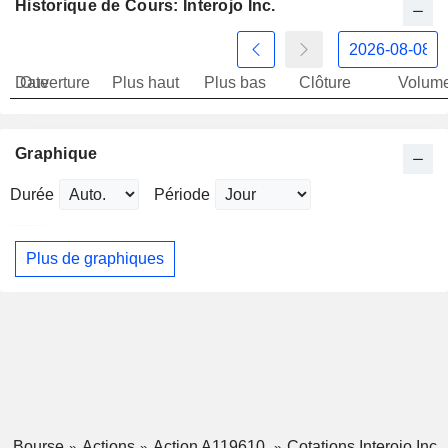
Historique de Cours: Interojo Inc.
Date
Ouverture
Plus haut
Plus bas
Clôture
Volum
Graphique
Durée
Période
Plus de graphiques
Bourse
Actions
Action A119610
Cotations Interojo Inc.