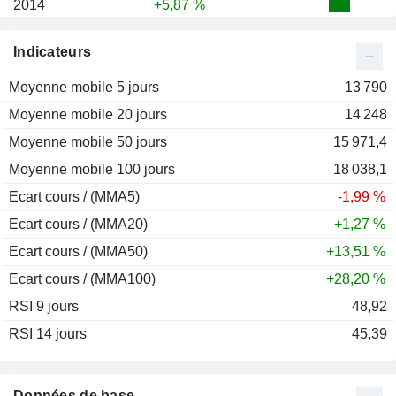
2014
+5,87 %
2013
+24,31 %
Indicateurs
2012
+127,67 %
Moyenne mobile 5 jours
2011
+69,80 %
13 790
Moyenne mobile 20 jours
2010
-19,02 %
14 248
Moyenne mobile 50 jours
15 971,4
Moyenne mobile 100 jours
18 038,1
Ecart cours / (MMA5)
-1,99 %
Ecart cours / (MMA20)
+1,27 %
Ecart cours / (MMA50)
+13,51 %
Ecart cours / (MMA100)
+28,20 %
RSI 9 jours
48,92
RSI 14 jours
45,39
Données de base