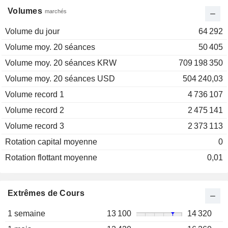
Volumes
marchés
Volume du jour
64 292
Volume moy. 20 séances
50 405
Volume moy. 20 séances KRW
709 198 350
Volume moy. 20 séances USD
504 240,03
Volume record 1
4 736 107
Volume record 2
2 475 141
Volume record 3
2 373 113
Rotation capital moyenne
0
Rotation flottant moyenne
0,01
Extrêmes de Cours
1 semaine
13 100
14 320