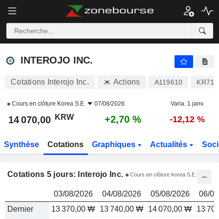
INTEROJO INC.
14 070,00
₩
INTEROJO INC.
Cotations Interojo Inc.
Actions
A119610
KR711
Cours en clôture
Korea S.E.
07/08/2026
Varia. 1 janv.
KRW
+2,70 %
14 070,00
-12,12 %
Synthèse
Cotations
Graphiques
Actualités
Soci
Cotations 5 jours: Interojo Inc.
Cours en clôture Korea S.E.
03/08/2026
04/08/2026
05/08/2026
06/08
Dernier
13 370,00 ₩
13 740,00 ₩
14 070,00 ₩
13 70