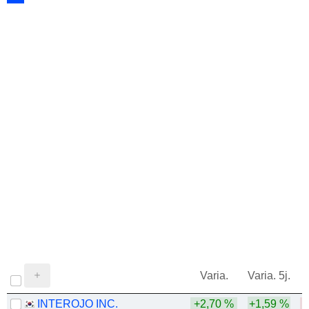
Varia.
Varia. 5j.
INTEROJO INC.
+2,70 %
+1,59 %
-