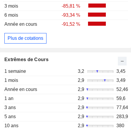
3 mois
-85,81 %
6 mois
-93,34 %
Année en cours
-91,52 %
Plus de cotations
Extrêmes de Cours
1 semaine
3,2
3,45
1 mois
2,9
3,49
Année en cours
2,9
52,46
1 an
2,9
59,6
3 ans
2,9
77,64
5 ans
2,9
283,9
10 ans
2,9
380