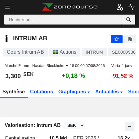
INTRUM AB
3,300
kr
+0,18 %
INTRUM AB
Cours Intrum AB
Actions
INTRUM
SE00009364
Marché Fermé -
Nasdaq Stockholm
18:00:00 07/08/2026
Varia. 1 janv.
SEK
+0,18 %
3,300
-91,52 %
Synthèse
Cotations
Graphiques
Actualités
Soci
Valorisation: Intrum AB
Capitalisation
10,5 Md
PER 2026 *
16,2x
P