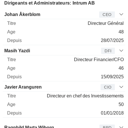
Dirigeants et Administrateurs: Intrum AB
Dirigeant
Titre
Age
Depuis
Johan Åkerblom
CEO
Directeur Général
48
28/07/2025
Masih Yazdi
DFI
Directeur Financier/CFO
46
15/09/2025
Javier Aranguren
CIO
Directeur en chef des Investissements
50
01/01/2018
Administrateur
Titre
Age
Depuis
Ragnhild Marta Wiborg
BRD