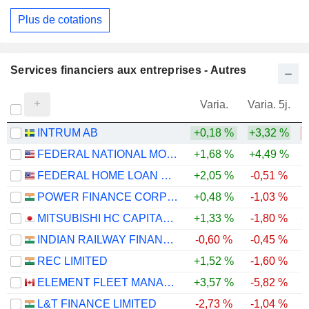
Plus de cotations
Services financiers aux entreprises - Autres
Varia.
Varia. 5j.
INTRUM AB
+0,18 %
+3,32 %
-
FEDERAL NATIONAL MORTGAGE ASSOCIATION
+1,68 %
+4,49 %
-
FEDERAL HOME LOAN MORTGAGE CORPORATION
+2,05 %
-0,51 %
-
POWER FINANCE CORPORATION LIMITED
+0,48 %
-1,03 %
MITSUBISHI HC CAPITAL INC.
+1,33 %
-1,80 %
+
INDIAN RAILWAY FINANCE CORPORATION LIMITED
-0,60 %
-0,45 %
-
REC LIMITED
+1,52 %
-1,60 %
ELEMENT FLEET MANAGEMENT CORP.
+3,57 %
-5,82 %
-
L&T FINANCE LIMITED
-2,73 %
-1,04 %
+