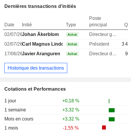
Dernières transactions d'initiés
Poste
Date
Initié
Type
principal
Qua
02/07/26
Johan Åkerblom
Directeur general
8
Achat
02/07/26
Carl Magnus Lindquist
Président
3 47
Achat
17/06/26
Javier Aranguren
Directeur des investissements
96
Achat
Historique des transactions
Cotations et Performances
1 jour
+0,18 %
1 semaine
+3,32 %
Mois en cours
+3,32 %
1 mois
-1,55 %