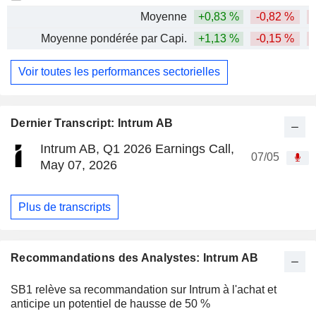
Moyenne
+0,83 %
-0,82 %
-
Moyenne pondérée par Capi.
+1,13 %
-0,15 %
-
Voir toutes les performances sectorielles
Dernier Transcript: Intrum AB
Intrum AB, Q1 2026 Earnings Call,
07/05
May 07, 2026
Plus de transcripts
Recommandations des Analystes: Intrum AB
SB1 relève sa recommandation sur Intrum à l'achat et
anticipe un potentiel de hausse de 50 %