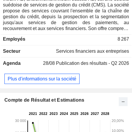
suédoise de services de gestion du crédit (CMS). La société
propose des services couvrant l'ensemble de la chaîne de
gestion du crédit, depuis la prospection et la segmentation
jusqu'aux services de gestion des paiements, au
recouvrement et aux services financiers. Son offre comprend
des services d'optimisation du crédit, tels que les décisions
Employés
8 267
de crédit, la surveillance du crédit et les informations sur le
crédit, ainsi que des services de consultation et de conseil ;
Secteur
Services financiers aux entreprises
des services de paiement, tels que des services de registre
des ventes, des services de rappel et des services de
Agenda
28/08
Publication des résultats - Q2 2026
commerce électronique, ainsi que des services de
remboursement de la TVA, et des services de recouvrement,
tels que des services de recouvrement et de surveillance
Plus d'informations sur la société
des dettes, ainsi que des services de recouvrement de
dettes à l'échelle mondiale. La société offre également une
gamme de solutions pour différents types d'entreprises. La
société possède un certain nombre de filiales basées au
Compte de Résultat et Estimations
Danemark, en Italie, en Lituanie, au Portugal, en Suisse et
au Royaume-Uni, entre autres.