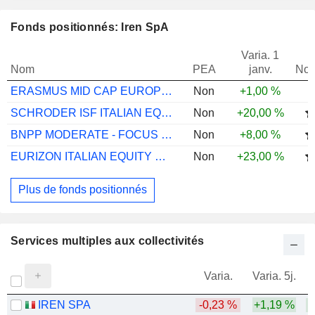
Fonds positionnés: Iren SpA
Varia. 1
Nom
PEA
janv.
Not
ERASMUS MID CAP EUROPE R
Non
+1,00 %
SCHRODER ISF ITALIAN EQUITY A ACC EUR
Non
+20,00 %
BNPP MODERATE - FOCUS ITALIA I
Non
+8,00 %
EURIZON ITALIAN EQUITY OPPS Z ACC
Non
+23,00 %
Plus de fonds positionnés
Services multiples aux collectivités
Varia.
Varia. 5j.
IREN SPA
-0,23 %
+1,19 %