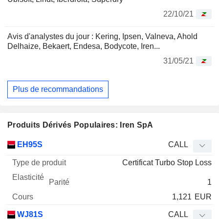
22/10/21
Avis d'analystes du jour : Kering, Ipsen, Valneva, Ahold
Delhaize, Bekaert, Endesa, Bodycote, Iren...
31/05/21
Plus de recommandations
Produits Dérivés Populaires: Iren SpA
Type
EH95S
CALL
de
Certificat Turbo Stop Loss
Mnemo
Type
produit
Elasticité
Parité
Cours
1
1,121
EUR
WJ81S
CALL