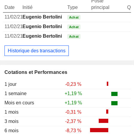
Poste
Date
Initié
Type
principal
Qua
11/02/21
Eugenio Bertolini
Achat
11/02/21
Eugenio Bertolini
Achat
11/02/21
Eugenio Bertolini
Achat
Historique des transactions
Cotations et Performances
1 jour
-0,23 %
1 semaine
+1,19 %
Mois en cours
+1,19 %
1 mois
-0,31 %
3 mois
-2,37 %
6 mois
-8,73 %