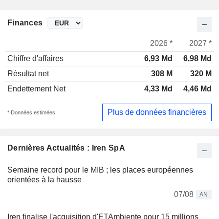
Finances
2026 *
2027 *
Chiffre d'affaires
6,93 Md
6,98 Md
Résultat net
308 M
320 M
Endettement Net
4,33 Md
4,46 Md
Plus de données financières
* Données estimées
Dernières Actualités : Iren SpA
Semaine record pour le MIB ; les places européennes
orientées à la hausse
07/08
AN
Iren finalise l'acquisition d'ETAmbiente pour 15 millions