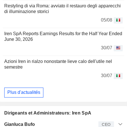
Restyling di via Roma: avviato il restauro degli apparecchi
di illuminazione storici
05/08
Iren SpA Reports Earnings Results for the Half Year Ended
June 30, 2026
30/07
Azioni Iren in rialzo nonostante lieve calo dell'utile nel
semestre
30/07
Plus d'actualités
Dirigeants et Administrateurs: Iren SpA
Dirigeant
Titre
Age
Depuis
Gianluca Bufo
CEO