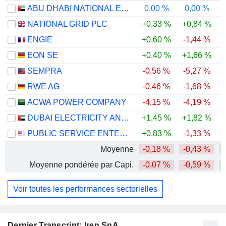
ABU DHABI NATIONAL ENERGY COMPANY
0,00 %
0,00 %
-
NATIONAL GRID PLC
+0,33 %
+0,84 %
+
ENGIE
+0,60 %
-1,44 %
+
EON SE
+0,40 %
+1,66 %
+
SEMPRA
-0,56 %
-5,27 %
RWE AG
-0,46 %
-1,68 %
+
ACWA POWER COMPANY
-4,15 %
-4,19 %
-
DUBAI ELECTRICITY AND WATER AUTHORITY
+1,45 %
+1,82 %
PUBLIC SERVICE ENTERPRISE GROUP, INC.
+0,83 %
-1,33 %
-
Moyenne
-0,18 %
-0,43 %
Moyenne pondérée par Capi.
-0,07 %
-0,59 %
+
Voir toutes les performances sectorielles
Dernier Transcript: Iren SpA