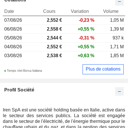
Date
Cours
Variation
Volume
07/08/26
2,552 €
-0,23 %
1,05 M
06/08/26
2,558 €
+0,55 %
1,39 M
05/08/26
2,544 €
-0,31 %
937 k
04/08/26
2,552 €
+0,55 %
1,71 M
03/08/26
2,538 €
+0,63 %
1,85 M
Plus de cotations
Temps réel Borsa Italiana
Profil Société
Iren SpA est une société holding basée en Italie, active dans
le secteur des services publics. La société est engagée
dans le secteur de l'électricité, de l'énergie thermique pour le
chauffage urbain et du gaz, et dans la gestion des services