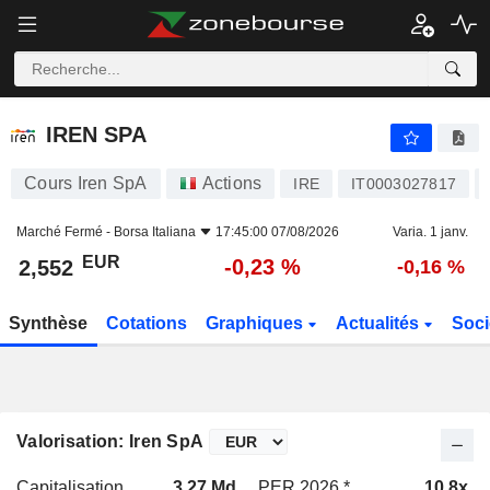
IREN SPA
2,552
€
-0,23 %
IREN SPA
Cours Iren SpA
Actions
IRE
IT0003027817
Marché Fermé -
Borsa Italiana
17:45:00 07/08/2026
Varia. 1 janv.
EUR
-0,23 %
2,552
-0,16 %
Synthèse
Cotations
Graphiques
Actualités
Soci
Valorisation: Iren SpA
Capitalisation
3,27 Md
PER 2026 *
10,8x