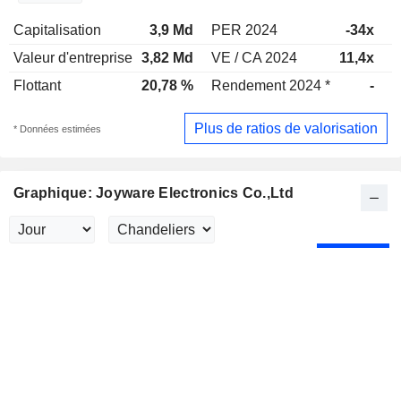
Capitalisation
3,9 Md
PER 2024
-34x
P
Valeur d'entreprise
3,82 Md
VE / CA 2024
11,4x
V
Flottant
20,78 %
Rendement 2024 *
-
R
Plus de ratios de valorisation
* Données estimées
Graphique: Joyware Electronics Co.,Ltd