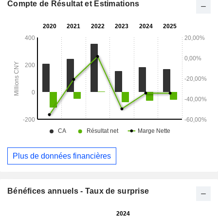
principalement ses activités sur le marché national.
Compte de Résultat et Estimations
Plus de données financières
Bénéfices annuels - Taux de surprise