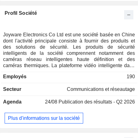
Profil Société
Joyware Electronics Co Ltd est une société basée en Chine
dont l'activité principale consiste à fournir des produits et
des solutions de sécurité. Les produits de sécurité
intelligents de la société comprennent notamment des
caméras réseau intelligentes haute définition et des
caméras thermiques. La plateforme vidéo intelligente dans
le cloud de la société comprend notamment la plateforme de
Employés
190
gestion et de contrôle intégrés des parkings intelligents,
ainsi que la plateforme de gestion opérationnelle du
Secteur
Communications et réseautage
stationnement urbain. Les produits robotiques de la société
comprennent notamment une plateforme logicielle pour
Agenda
24/08
Publication des résultats - Q2 2026
robots intelligents et un robot d'inspection ferroviaire
intelligent antidéflagrant. Les nouveaux produits
informatiques de la société comprennent notamment un
Plus d'informations sur la société
système de positionnement par satellite pour les véhicules
de transport routier et un système de mégadonnées pour la
chaîne du froid intelligente. La société exerce