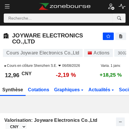
JOYWARE ELECTRONICS CO.,LTD
12,96
¥
-2,19 %
JOYWARE ELECTRONICS
CO.,LTD
Cours Joyware Electronics Co.,Ltd
Actions
3002
Cours en clôture
Shenzhen S.E.
06/08/2026
Varia. 1 janv.
CNY
-2,19 %
12,96
+18,25 %
Synthèse
Cotations
Graphiques
Actualités
Soci
Valorisation: Joyware Electronics Co.,Ltd