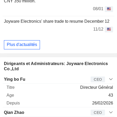
CNY 350 million.
08/01
Joyware Electronics' share trade to resume December 12
11/12
Plus d'actualités
Dirigeants et Administrateurs: Joyware Electronics
Co.,Ltd
Dirigeant
Titre
Age
Depuis
Ying bo Fu
CEO
Directeur Général
43
26/02/2026
Qian Zhao
CEO