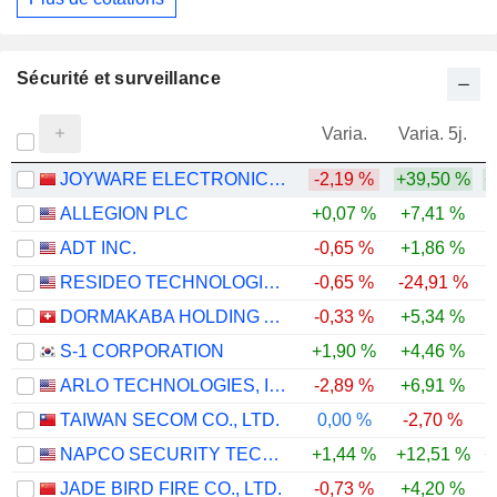
Sécurité et surveillance
Varia.
Varia. 5j.
JOYWARE ELECTRONICS CO.,LTD
-2,19 %
+39,50 %
+
ALLEGION PLC
+0,07 %
+7,41 %
ADT INC.
-0,65 %
+1,86 %
-
RESIDEO TECHNOLOGIES, INC.
-0,65 %
-24,91 %
DORMAKABA HOLDING AG
-0,33 %
+5,34 %
-
S-1 CORPORATION
+1,90 %
+4,46 %
ARLO TECHNOLOGIES, INC.
-2,89 %
+6,91 %
TAIWAN SECOM CO., LTD.
0,00 %
-2,70 %
NAPCO SECURITY TECHNOLOGIES, INC.
+1,44 %
+12,51 %
+
JADE BIRD FIRE CO., LTD.
-0,73 %
+4,20 %