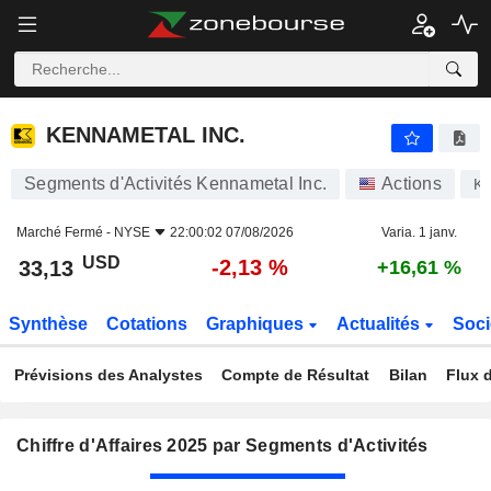
KENNAMETAL INC.
33,13
$
-2,13 %
KENNAMETAL INC.
Segments d'Activités Kennametal Inc.
Actions
K
Marché Fermé -
NYSE
22:00:02 07/08/2026
Varia. 1 janv.
USD
-2,13 %
33,13
+16,61 %
Synthèse
Cotations
Graphiques
Actualités
Soci
Prévisions des Analystes
Compte de Résultat
Bilan
Flux d
Chiffre d'Affaires 2025 par Segments d'Activités