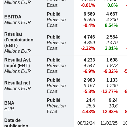
Millions EUR
Ecart
-0.61%
0.8%
Publié
6 569
4 667
EBITDA
Prévision
6 595
4 300
Millions EUR
Ecart
-0.4%
8.54%
Résultat
Publié
4 746
2 554
d'exploitation
Prévision
4 859
2 479
(EBIT)
Ecart
-2.32%
3.01%
Millions EUR
Résultat Avt.
Publié
4 233
1 698
Impôt (EBT)
Prévision
4 547
1 873
Millions EUR
Ecart
-6.9%
-9.32%
-
Publié
2 983
1 133
Résultat net
Prévision
3 167
1 299
Millions EUR
Ecart
-5.8%
-12.77%
-
Publié
24,4
9,24
BNA
Prévision
25,5
10,6
EUR
Ecart
-4.43%
-12.93%
-
Date de
08/02/24
11/02/25
1
publication