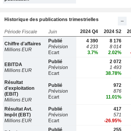
Historique des publications trimestrielles
2024 Q4
2024 S2
2
Période Fiscale
Juin
Publié
4 390
8 176
Chiffre d'affaires
Prévision
4 233
8 014
Millions EUR
Ecart
3.7%
2.02%
Publié
2 072
EBITDA
Prévision
1 493
Millions EUR
Ecart
38.78%
Résultat
Publié
972
d'exploitation
Prévision
876
(EBIT)
Ecart
11.01%
Millions EUR
Résultat Avt.
Publié
417
Impôt (EBT)
Prévision
571
Millions EUR
Ecart
-26.95%
Publié
255