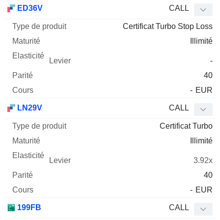
Type
ED36V
CALL
de
Certificat Turbo Stop Loss
Mnemo
Type
produit
Maturité
Elasticité
Levier
Parité
Co
Illimité
-
40
-
EUR
LN29V
CALL
Certificat Turbo
Illimité
3.92x
40
-
EUR
199FB
CALL