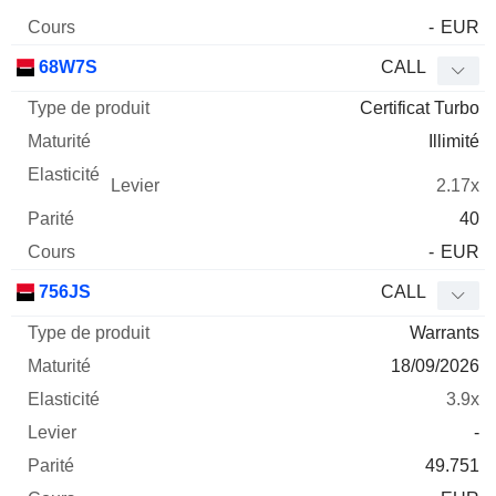
-
EUR
68W7S
CALL
Certificat Turbo
Illimité
2.17x
40
-
EUR
756JS
CALL
Warrants
18/09/2026
3.9x
-
49.751