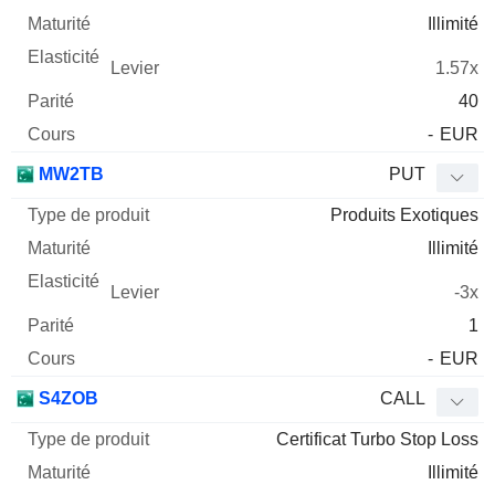
Illimité
1.57x
40
-
EUR
MW2TB
PUT
Produits Exotiques
Illimité
-3x
1
-
EUR
S4ZOB
CALL
Certificat Turbo Stop Loss
Illimité