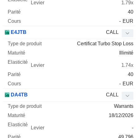
1.79x
40
-
EUR
E4JTB
CALL
Certificat Turbo Stop Loss
Illimité
1.74x
40
-
EUR
DA4TB
CALL
Warrants
18/12/2026
-
49.796