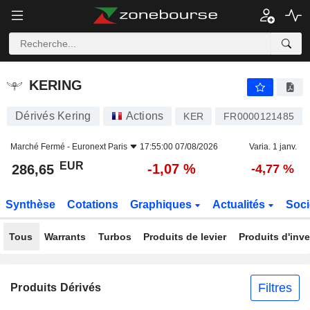
KERING
286,65
€
-1,07 %
KERING
Dérivés Kering
Actions
KER
FR0000121485
Marché Fermé -
Euronext Paris
17:55:00 07/08/2026
Varia. 1 janv.
EUR
-1,07 %
286,65
-4,77 %
Synthèse
Cotations
Graphiques
Actualités
Soci
Tous
Warrants
Turbos
Produits de levier
Produits d'inv
Filtres
Produits Dérivés