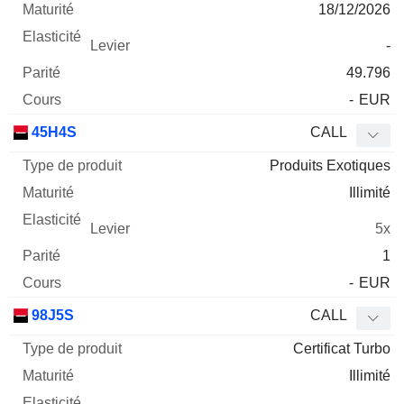
18/12/2026
-
49.796
-
EUR
45H4S
CALL
Produits Exotiques
Illimité
5x
1
-
EUR
98J5S
CALL
Certificat Turbo
Illimité