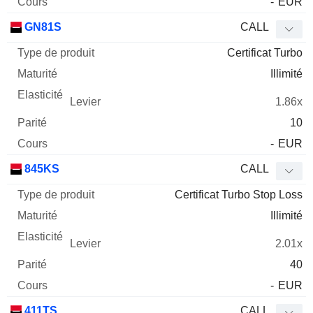
-
EUR
GN81S
CALL
Certificat Turbo
Illimité
1.86x
10
-
EUR
845KS
CALL
Certificat Turbo Stop Loss
Illimité
2.01x
40
-
EUR
411TS
CALL