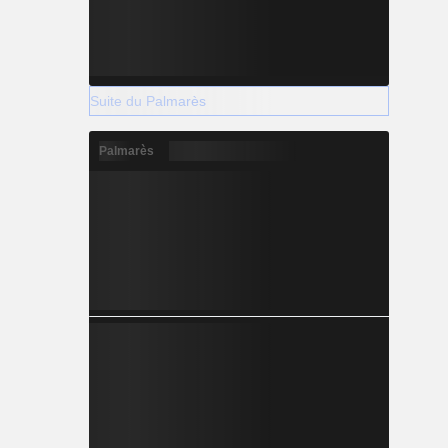
Suite du Palmarès
Palmarès