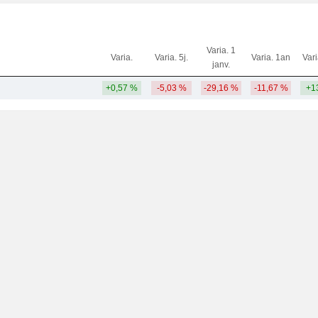
Varia. 1
Varia.
Varia. 5j.
Varia. 1an
Var
janv.
+0,57 %
-5,03 %
-29,16 %
-11,67 %
+1