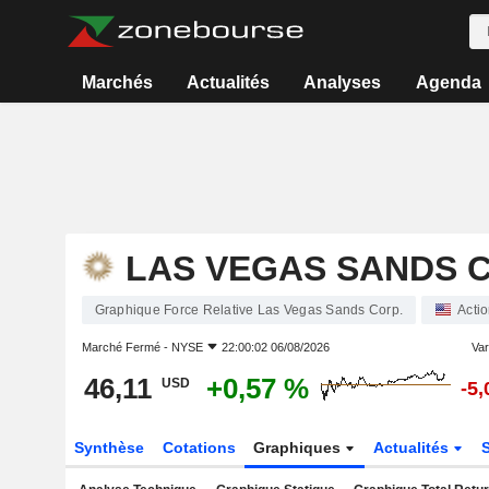
Marchés
Actualités
Analyses
Agenda
LAS VEGAS SANDS C
Graphique Force Relative Las Vegas Sands Corp.
Acti
Marché Fermé -
NYSE
22:00:02 06/08/2026
Var
46,11
+0,57 %
USD
-5
Synthèse
Cotations
Graphiques
Actualités