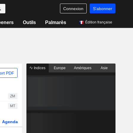
Connexion
S'abonner
eeners
Outils
Palmarès
Édition française
Indices
Europe
Amériques
Asie
ort PDF
ZM
MT
Agenda
Secteur
Dérivés
Fonds et ETFs