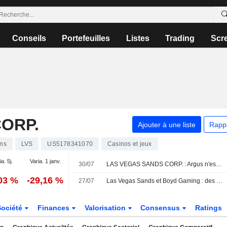
Conseils
Portefeuilles
Listes
Trading
Scr
ORP.
Ajouter à une liste
Rapp
ons
LVS
US5178341070
Casinos et jeux
ia. 5j.
Varia. 1 janv.
30/07
LAS VEGAS SANDS CORP. : Argus n'est plus acheteur
,03 %
-29,16 %
27/07
Las Vegas Sands et Boyd Gaming : des résultats en ligne portés par la solidité du marché domestique, selon Morgan Stanley
Société
Finances
Valorisation
Consensus
Ratings