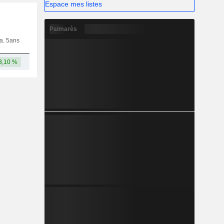
Espace mes listes
Palmarès
ia. 5ans
Capi.
CT
MT
LT
3,10 %
29,7 Md