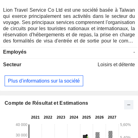
Lion Travel Service Co Ltd est une société basée à Taïwan
qui exerce principalement ses activités dans le secteur du
voyage. Ses principaux services comprennent l'organisation
de circuits pour les touristes nationaux et internationaux, la
réservation d'hébergements et de repas, la prise en charge
des formalités de visa d'entrée et de sortie pour le compte
des touristes, la vente de titres de transport nationaux et
Employés
-
internationaux, ainsi que l'achat de billets nationaux et
internationaux et l'enregistrement des bagages pour le
Secteur
Loisirs et détente
compte des touristes. Les activités de la société couvrent à
la fois le tourisme émigrant et le tourisme national. Les
destinations pour les voyageurs émigrants comprennent
Plus d'informations sur la société
l'Asie, les Amériques, l'Europe, l'Océanie, l'Afrique et
d'autres régions. Les visiteurs étrangers à Taïwan
proviennent du Japon, de Hong Kong, de Macao, de la
Corée du Sud, de la Chine continentale, des États-Unis,
Compte de Résultat et Estimations
d'Europe, d'Asie du Sud-Est et d'autres régions.