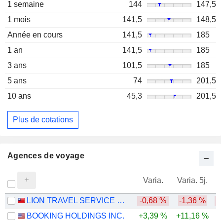
1 semaine
144
147,5
1 mois
141,5
148,5
Année en cours
141,5
185
1 an
141,5
185
3 ans
101,5
185
5 ans
74
201,5
10 ans
45,3
201,5
Plus de cotations
Agences de voyage
Varia.
Varia. 5j.
LION TRAVEL SERVICE CO., LTD.
-0,68 %
-1,36 %
BOOKING HOLDINGS INC.
+3,39 %
+11,16 %