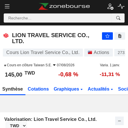
LION TRAVEL SERVICE CO., LTD.
145,00
NT$
-0,68 %
LION TRAVEL SERVICE CO.,
LTD.
Cours Lion Travel Service Co., Ltd.
Actions
2731
Cours en clôture
Taiwan S.E.
07/08/2026
Varia. 1 janv.
TWD
-0,68 %
145,00
-11,31 %
Synthèse
Cotations
Graphiques
Actualités
Soci
Valorisation: Lion Travel Service Co., Ltd.