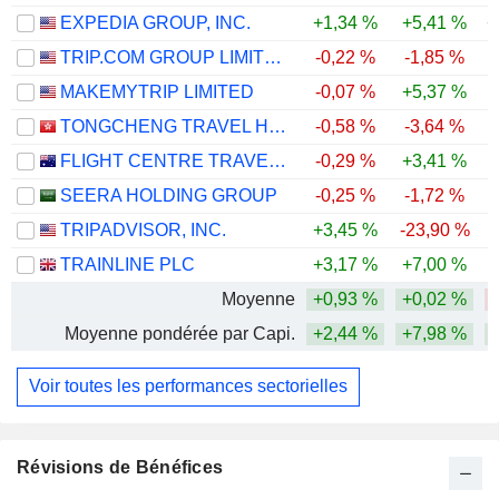
EXPEDIA GROUP, INC.
+1,34 %
+5,41 %
+
TRIP.COM GROUP LIMITED
-0,22 %
-1,85 %
-
MAKEMYTRIP LIMITED
-0,07 %
+5,37 %
-
TONGCHENG TRAVEL HOLDINGS LIMITED
-0,58 %
-3,64 %
-
FLIGHT CENTRE TRAVEL GROUP LIMITED
-0,29 %
+3,41 %
SEERA HOLDING GROUP
-0,25 %
-1,72 %
-
TRIPADVISOR, INC.
+3,45 %
-23,90 %
-
TRAINLINE PLC
+3,17 %
+7,00 %
Moyenne
+0,93 %
+0,02 %
Moyenne pondérée par Capi.
+2,44 %
+7,98 %
Voir toutes les performances sectorielles
Révisions de Bénéfices