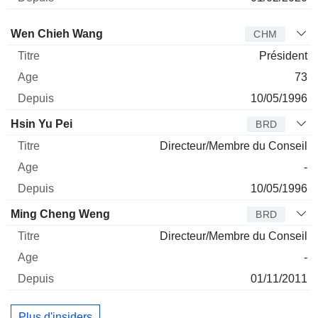
Administrateur
Titre
Age
Depuis
Wen Chieh Wang
CHM
Président
73
10/05/1996
Hsin Yu Pei
BRD
Directeur/Membre du Conseil
-
10/05/1996
Ming Cheng Weng
BRD
Directeur/Membre du Conseil
-
01/11/2011
Plus d'insiders