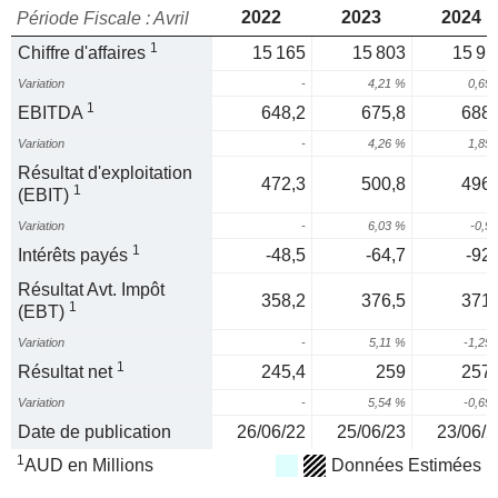
2022
2023
2024
Période Fiscale : Avril
1
Chiffre d'affaires
15 165
15 803
15 91
Variation
-
4,21 %
0,69
1
EBITDA
648,2
675,8
688,
Variation
-
4,26 %
1,85
Résultat d'exploitation
472,3
500,8
496,
1
(EBIT)
Variation
-
6,03 %
-0,9
1
Intérêts payés
-48,5
-64,7
-92,
Résultat Avt. Impôt
358,2
376,5
371,
1
(EBT)
Variation
-
5,11 %
-1,25
1
Résultat net
245,4
259
257,
Variation
-
5,54 %
-0,69
Date de publication
26/06/22
25/06/23
23/06/2
1
AUD en Millions
Données Estimées