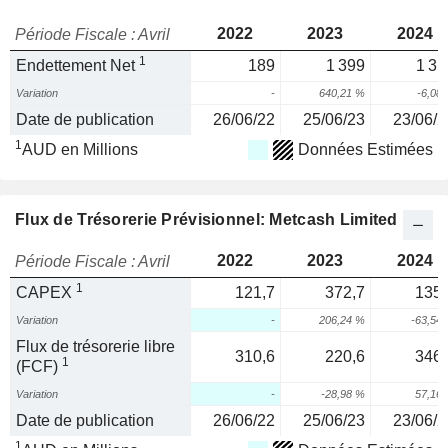
2022
2023
2024
Période Fiscale : Avril
1
Endettement Net
189
1 399
1 31
Variation
-
640,21 %
-6,08
Date de publication
26/06/22
25/06/23
23/06/2
1
AUD en Millions
Données Estimées
Flux de Trésorerie Prévisionnel: Metcash Limited
2022
2023
2024
Période Fiscale : Avril
1
CAPEX
121,7
372,7
135,
Variation
-
206,24 %
-63,54
Flux de trésorerie libre
310,6
220,6
346,
1
(FCF)
Variation
-
-28,98 %
57,16
Date de publication
26/06/22
25/06/23
23/06/2
1