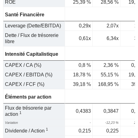
ROE
25,39 %
28,56 %
19,
Santé Financière
Leverage (Dette/EBITDA)
0,29x
2,07x
1
Dette / Flux de trésorerie
0,61x
6,34x
3
libre
Intensité Capitalistique
CAPEX / CA (%)
0,8 %
2,36 %
0,
CAPEX / EBITDA (%)
18,78 %
55,15 %
19,
CAPEX / FCF (%)
39,18 %
168,95 %
39
Éléments par action
Flux de trésorerie par
0,4383
0,3847
0,
1
action
Variation
-
-12,23 %
25
1
Dividende / Action
0,215
0,225