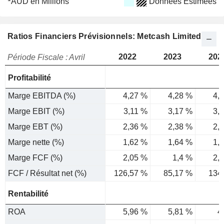
AUD en Millions
Données Estimées
Ratios Financiers Prévisionnels: Metcash Limited
2022
2023
202
Période Fiscale : Avril
Profitabilité
Marge EBITDA (%)
4,27 %
4,28 %
4,
Marge EBIT (%)
3,11 %
3,17 %
3,
Marge EBT (%)
2,36 %
2,38 %
2,
Marge nette (%)
1,62 %
1,64 %
1,
Marge FCF (%)
2,05 %
1,4 %
2,
FCF / Résultat net (%)
126,57 %
85,17 %
134
Rentabilité
ROA
5,96 %
5,81 %
4