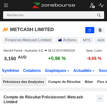
METCASH LIMITED
3,150
$
+0,96 %
METCASH LIMITED
Finances Metcash Limited
Actions
MTS
AU00
Marché Fermé -
Australian S.E.
08:12:40 07/08/2026
Varia. 1 janv.
AUD
+0,96 %
3,150
-4,55 %
Synthèse
Cotations
Graphiques
Actualités
Soci
Prévisions des Analystes
Compte de Résultat
Bilan
Flux d
Compte de Résultat Prévisionnel: Metcash
Limited