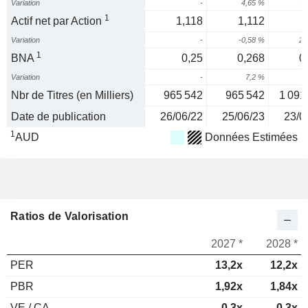
Variation
-
4,65 %
-2
1
Actif net par Action
1,118
1,112
Variation
-
-0,58 %
25
1
BNA
0,25
0,268
0
Variation
-
7,2 %
Nbr de Titres (en Milliers)
965 542
965 542
1 091
Date de publication
26/06/22
25/06/23
23/0
1
AUD
Données Estimées
Ratios de Valorisation
2027 *
2028 *
PER
13,2x
12,2x
PBR
1,92x
1,84x
VE / CA
0,3x
0,3x