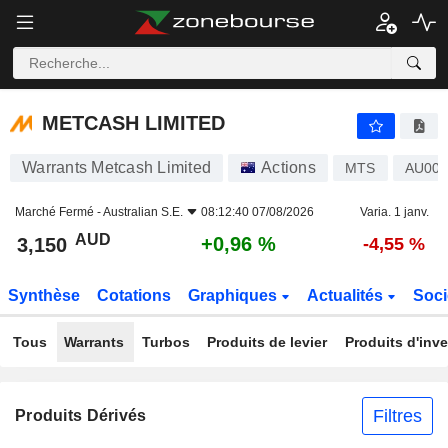
METCASH LIMITED
3,150
$
+0,96 %
METCASH LIMITED
Warrants Metcash Limited
Actions
MTS
AU00
Marché Fermé -
Australian S.E.
08:12:40 07/08/2026
Varia. 1 janv.
AUD
+0,96 %
3,150
-4,55 %
Synthèse
Cotations
Graphiques
Actualités
Soci
Tous
Warrants
Turbos
Produits de levier
Produits d'inv
Filtres
Produits Dérivés